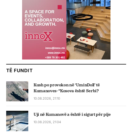
TË FUNDIT
Kush po provokon në ‘UminDoll’ të
Kumanoves-“Kosova është Serbi?
10.08.2026, 21:10
Uji në Kumanovë a është i sigurt për pije
10.08.2026, 21:04