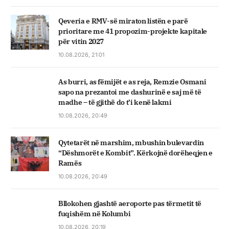
Qeveria e RMV-së miraton listën e parë
prioritare me 41 propozim-projekte kapitale
për vitin 2027
10.08.2026, 21:01
As burri, as fëmijët e as reja, Remzie Osmani
sapo na prezantoi me dashurinë e saj më të
madhe – të gjithë do t’i kenë lakmi
10.08.2026, 20:49
Qytetarët në marshim, mbushin bulevardin
“Dëshmorët e Kombit”. Kërkojnë dorëheqjen e
Ramës
10.08.2026, 20:49
Bllokohen gjashtë aeroporte pas tërmetit të
fuqishëm në Kolumbi
10.08.2026, 20:19