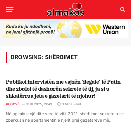
BROWSING:
SHËRBIMET
Publikoi intervistën me vajzën ‘ilegale’ të Putin
dhe zbuloi të dashurën sekrete të tij, ja si u
shkatërrua jeta e gazetarit të njohur!
KOSOVË
18.10.2025, 19:49
3 Mins Read
Në agimin e një dite vere të vitit 2021, shërbimet sekrete ruse
zbarkuan në apartamentin e njërit prej gazetarëve më…