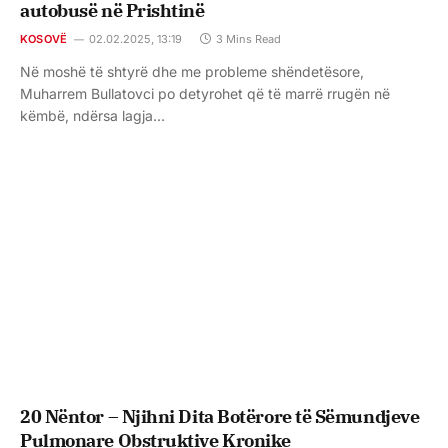
autobusë në Prishtinë
KOSOVË
02.02.2025, 13:19
3 Mins Read
Në moshë të shtyrë dhe me probleme shëndetësore,
Muharrem Bullatovci po detyrohet që të marrë rrugën në
këmbë, ndërsa lagja…
20 Nëntor – Njihni Dita Botërore të Sëmundjeve
Pulmonare Obstruktive Kronike