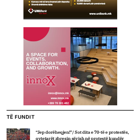
TË FUNDIT
“Jep dorëheqjen!”/ Sot dita e 70-të e protestës,
qytetarët zbresin sërish në protestë kundër