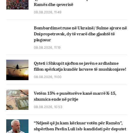
Ramës dhe qeverisë
08.08.2026, 11:49
Bombardimet ruse në Ukrainë/ Sulme ajrore në
Dnipropetrovsk, dy të vrarë dhe gjashtë të
plagosur
08.08.2026, 11:19
Qyteti i Shkupit njofton se javën e ardhshme
fillon spërkatja kundër larvave të mushkonjave!
08.08.2026, 11:00
Vetëm 15% e punëtorëve kanë marrë K-15,
shumica ende në pritje
08.08.2026, 10:53
“Ndjesë që ju kam kërkuar votën për Ramën”,
shpërthen Pavlin Luli ish-kandidati për deputet