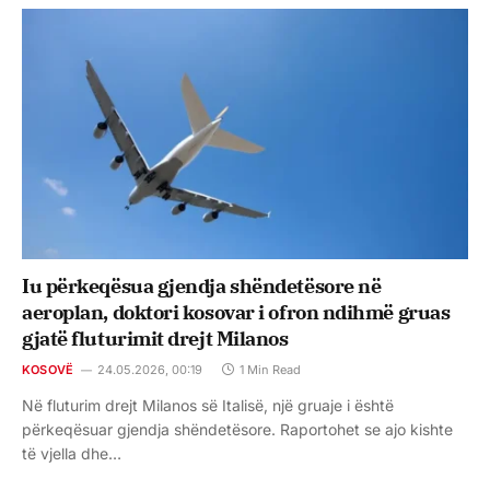
Iu përkeqësua gjendja shëndetësore në
aeroplan, doktori kosovar i ofron ndihmë gruas
gjatë fluturimit drejt Milanos
KOSOVË
24.05.2026, 00:19
1 Min Read
Në fluturim drejt Milanos së Italisë, një gruaje i është
përkeqësuar gjendja shëndetësore. Raportohet se ajo kishte
të vjella dhe…