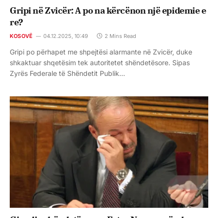
Gripi në Zvicër: A po na kërcënon një epidemie e
re?
KOSOVË
04.12.2025, 10:49
2 Mins Read
Gripi po përhapet me shpejtësi alarmante në Zvicër, duke
shkaktuar shqetësim tek autoritetet shëndetësore. Sipas
Zyrës Federale të Shëndetit Publik…