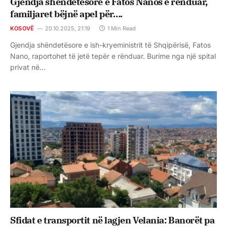
Gjendja shëndetësore e Fatos Nanos e rënduar,
familjaret bëjnë apel për….
KOSOVË
20.10.2025, 21:19
1 Min Read
Gjendja shëndetësore e ish-kryeministrit të Shqipërisë, Fatos
Nano, raportohet të jetë tepër e rënduar. Burime nga një spital
privat në…
Sfidat e transportit në lagjen Velania: Banorët pa