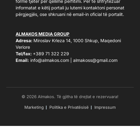
forme tjetër për qëllime përfitimi. Për të shfrytëzuar
informatat e këtij portali ju lutemi kontaktoni personat
përgjegjës, ose shkruani në email-in oficial të portalit.
ALMAKOS MEDIA GROUP
Adresa:
Miroslav Krleza 14, 1000 Shkup, Maqedoni
Veriore
Tel/fax:
+389 71 322 229
Email:
info@almakos.com
|
almakoss@gmail.com
© 2026 Almakos. Të gjitha të drejtat e rezervuara!
Marketing
Politika e Privatësisë
Impressum