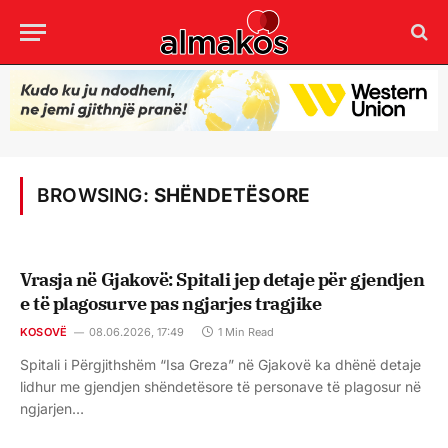
BROWSING:
SHËNDETËSORE
Vrasja në Gjakovë: Spitali jep detaje për gjendjen
e të plagosurve pas ngjarjes tragjike
KOSOVË
08.06.2026, 17:49
1 Min Read
Spitali i Përgjithshëm “Isa Greza” në Gjakovë ka dhënë detaje
lidhur me gjendjen shëndetësore të personave të plagosur në
ngjarjen…