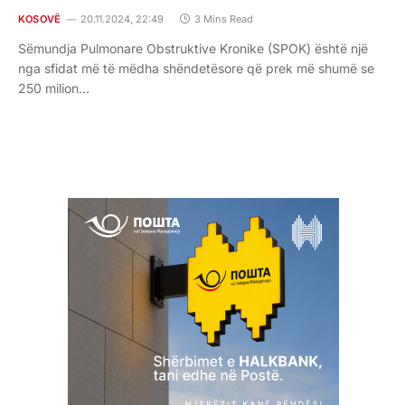
KOSOVË
20.11.2024, 22:49
3 Mins Read
Sëmundja Pulmonare Obstruktive Kronike (SPOK) është një
nga sfidat më të mëdha shëndetësore që prek më shumë se
250 milion…