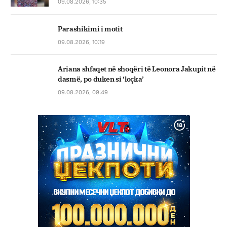
09.08.2026, 10:35
Parashikimi i motit
09.08.2026, 10:19
Ariana shfaqet në shoqëri të Leonora Jakupit në
dasmë, po duken si ‘loçka’
09.08.2026, 09:49