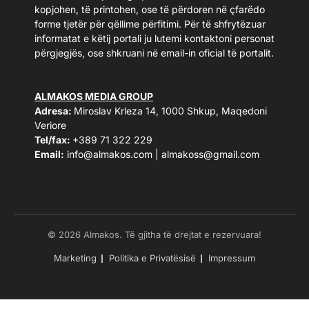
kopjohen, të printohen, ose të përdoren në çfarëdo
forme tjetër për qëllime përfitimi. Për të shfrytëzuar
informatat e këtij portali ju lutemi kontaktoni personat
përgjegjës, ose shkruani në email-in oficial të portalit.
ALMAKOS MEDIA GROUP
Adresa:
Miroslav Krleza 14, 1000 Shkup, Maqedoni
Veriore
Tel/fax:
+389 71 322 229
Email:
info@almakos.com
|
almakoss@gmail.com
© 2026 Almakos. Të gjitha të drejtat e rezervuara!
Marketing
Politika e Privatësisë
Impressum