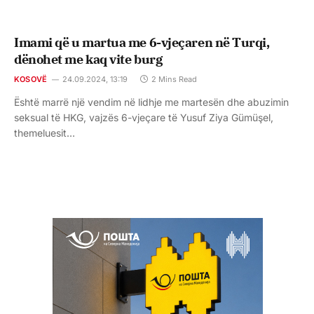
Imami që u martua me 6-vjeçaren në Turqi,
dënohet me kaq vite burg
KOSOVË
24.09.2024, 13:19
2 Mins Read
Është marrë një vendim në lidhje me martesën dhe abuzimin
seksual të HKG, vajzës 6-vjeçare të Yusuf Ziya Gümüşel,
themeluesit…