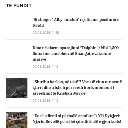
TË FUNDIT
‘Si sheqer’, Alby ‘tundon’ rrjetin me postimin e
fundit
09.08.2026, 11:49
Kina në alarm nga tajfuni “Dolphin”/ Mbi 1,300
fluturime anulohen në Shangai, evakuime
masive
09.08.2026, 11:19
“Shtrihu barkas, në tokë”! Vrau të riun me armë
zjarri dhe u fsheh për rreth 6 orë, momenti i
arrestimit të Kristjan Sterjos
09.08.2026, 11:19
“Do të sillemi si përballë armikut”/ Ylli Dylgjeri:
Njeriu Revoltë po rritet çdo ditë, atë e gjen kudo!