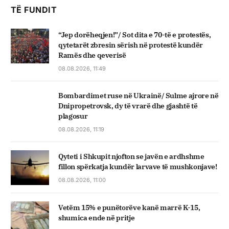
TË FUNDIT
“Jep dorëheqjen!”/ Sot dita e 70-të e protestës,
qytetarët zbresin sërish në protestë kundër
Ramës dhe qeverisë
08.08.2026, 11:49
Bombardimet ruse në Ukrainë/ Sulme ajrore në
Dnipropetrovsk, dy të vrarë dhe gjashtë të
plagosur
08.08.2026, 11:19
Qyteti i Shkupit njofton se javën e ardhshme
fillon spërkatja kundër larvave të mushkonjave!
08.08.2026, 11:00
Vetëm 15% e punëtorëve kanë marrë K-15,
shumica ende në pritje