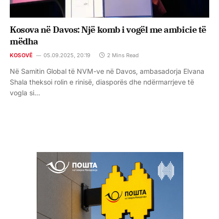
Kosova në Davos: Një komb i vogël me ambicie të
mëdha
KOSOVË
05.09.2025, 20:19
2 Mins Read
Në Samitin Global të NVM-ve në Davos, ambasadorja Elvana
Shala theksoi rolin e rinisë, diasporës dhe ndërmarrjeve të
vogla si…