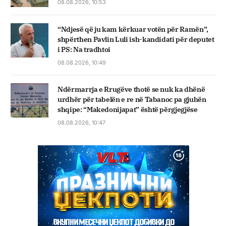
08.08.2026, 10:53
“Ndjesë që ju kam kërkuar votën për Ramën”,
shpërthen Pavlin Luli ish-kandidati për deputet
i PS: Na tradhtoi
08.08.2026, 10:49
Ndërmarrja e Rrugëve thotë se nuk ka dhënë
urdhër për tabelën e re në Tabanoc pa gjuhën
shqipe: “Makedonijapat” është përgjegjëse
08.08.2026, 10:47