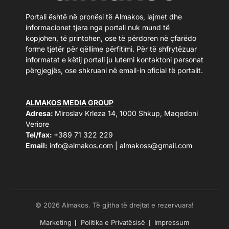
Portali është në pronësi të Almakos, lajmet dhe
informacionet tjera nga portali nuk mund të
kopjohen, të printohen, ose të përdoren në çfarëdo
forme tjetër për qëllime përfitimi. Për të shfrytëzuar
informatat e këtij portali ju lutemi kontaktoni personat
përgjegjës, ose shkruani në email-in oficial të portalit.
ALMAKOS MEDIA GROUP
Adresa:
Miroslav Krleza 14, 1000 Shkup, Maqedoni
Veriore
Tel/fax:
+389 71 322 229
Email:
info@almakos.com
|
almakoss@gmail.com
© 2026 Almakos. Të gjitha të drejtat e rezervuara!
Marketing
Politika e Privatësisë
Impressum