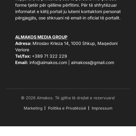
forme tjetër për qëllime përfitimi. Për të shfrytëzuar
informatat e këtij portali ju lutemi kontaktoni personat
përgjegjës, ose shkruani në email-in oficial të portalit.
ALMAKOS MEDIA GROUP
Adresa:
Miroslav Krleza 14, 1000 Shkup, Maqedoni
Veriore
Tel/fax:
+389 71 322 229
Email:
info@almakos.com
|
almakoss@gmail.com
© 2026 Almakos. Të gjitha të drejtat e rezervuara!
Marketing
Politika e Privatësisë
Impressum