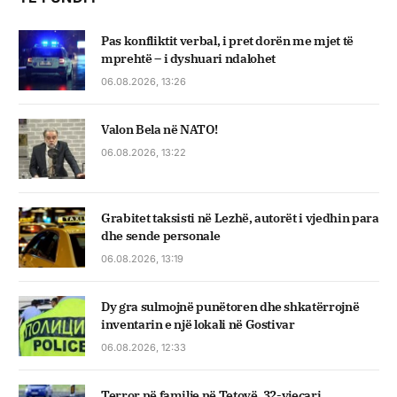
Pas konfliktit verbal, i pret dorën me mjet të
mprehtë – i dyshuari ndalohet
06.08.2026, 13:26
Valon Bela në NATO!
06.08.2026, 13:22
Grabitet taksisti në Lezhë, autorët i vjedhin para
dhe sende personale
06.08.2026, 13:19
Dy gra sulmojnë punëtoren dhe shkatërrojnë
inventarin e një lokali në Gostivar
06.08.2026, 12:33
Terror në familje në Tetovë, 32-vjeçari