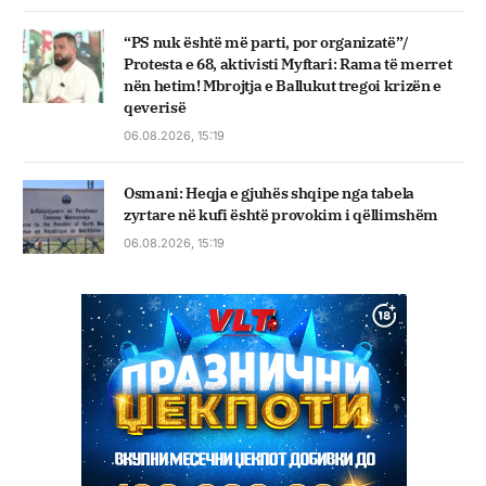
“PS nuk është më parti, por organizatë”/
Protesta e 68, aktivisti Myftari: Rama të merret
nën hetim! Mbrojtja e Ballukut tregoi krizën e
qeverisë
06.08.2026, 15:19
Osmani: Heqja e gjuhës shqipe nga tabela
zyrtare në kufi është provokim i qëllimshëm
06.08.2026, 15:19