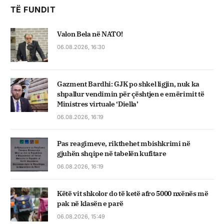
TË FUNDIT
Valon Bela në NATO!
06.08.2026, 16:30
Gazment Bardhi: GJK po shkel ligjin, nuk ka
shpallur vendimin për çështjen e emërimit të
Ministres virtuale ‘Diella’
06.08.2026, 16:19
Pas reagimeve, rikthehet mbishkrimi në
gjuhën shqipe në tabelën kufitare
06.08.2026, 16:19
Këtë vit shkolor do të ketë afro 5000 nxënës më
pak në klasën e parë
06.08.2026, 15:49