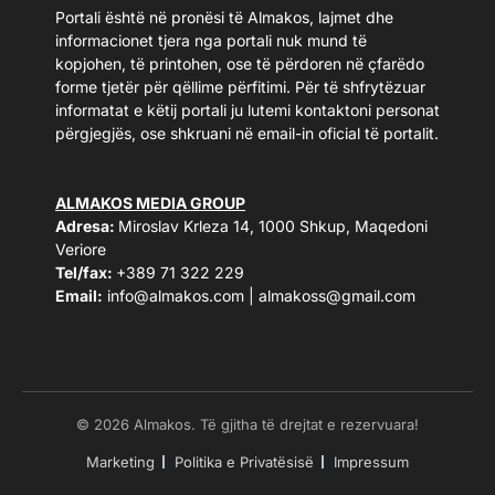
Portali është në pronësi të Almakos, lajmet dhe
informacionet tjera nga portali nuk mund të
kopjohen, të printohen, ose të përdoren në çfarëdo
forme tjetër për qëllime përfitimi. Për të shfrytëzuar
informatat e këtij portali ju lutemi kontaktoni personat
përgjegjës, ose shkruani në email-in oficial të portalit.
ALMAKOS MEDIA GROUP
Adresa:
Miroslav Krleza 14, 1000 Shkup, Maqedoni
Veriore
Tel/fax:
+389 71 322 229
Email:
info@almakos.com
|
almakoss@gmail.com
© 2026 Almakos. Të gjitha të drejtat e rezervuara!
Marketing
Politika e Privatësisë
Impressum