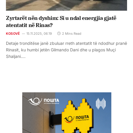
Zyrtarët nën dyshim: Si u ndal energjia gjatë
atentatit në Rinas?
KOSOVË
15.11.2025, 06:19
2 Mins Read
Detaje tronditëse janë zbuluar rreth atentatit të ndodhur pranë
Rinasit, ku humbi jetën Gilmando Dani dhe u plagos Muçi
Shaljani.…