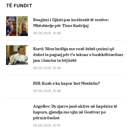
TË FUNDIT
Reagimi i Gjinit pas incidentit të vezëve:
Mbështetje për Time Kadrijaj
08.08.2026, 15:49
Kurti: Nëse hedhja me vezë është çmimi që
duhet ta paguaj për t’u takuar e bashkëbiseduar
jam i lumtur ta bëj këtë
08.08.2026, 15:49
BDI: Kush e ka kapur Izet Mexhitin?
08.08.2026, 15:49
Angellov: Dy zjarre janë aktive në hapësira të
hapura, gjendja me ujin në Gostivar po
përmirësohet
08.08.2026, 15:19