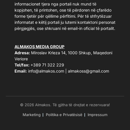
informacionet tjera nga portali nuk mund të
kopjohen, të printohen, ose të përdoren në çfarëdo
forme tjetër për qëllime përfitimi. Për të shfrytëzuar
informatat e këtij portali ju lutemi kontaktoni personat
përgjegjës, ose shkruani në email-in oficial të portalit.
ALMAKOS MEDIA GROUP
Adresa:
Miroslav Krleza 14, 1000 Shkup, Maqedoni
Veriore
Tel/fax:
+389 71 322 229
Email:
info@almakos.com
|
almakoss@gmail.com
© 2026 Almakos. Të gjitha të drejtat e rezervuara!
Marketing
Politika e Privatësisë
Impressum