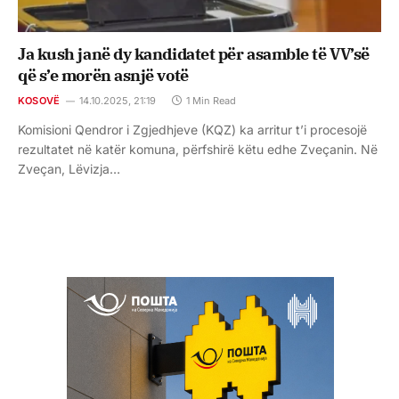
Ja kush janë dy kandidatet për asamble të VV’së
që s’e morën asnjë votë
KOSOVË
14.10.2025, 21:19
1 Min Read
Komisioni Qendror i Zgjedhjeve (KQZ) ka arritur t’i procesojë
rezultatet në katër komuna, përfshirë këtu edhe Zveçanin. Në
Zveçan, Lëvizja…