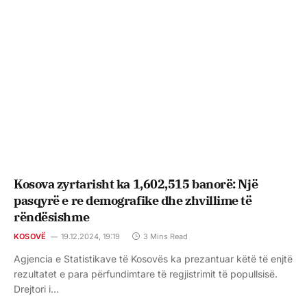
Kosova zyrtarisht ka 1,602,515 banorë: Një
pasqyrë e re demografike dhe zhvillime të
rëndësishme
KOSOVË
19.12.2024, 19:19
3 Mins Read
Agjencia e Statistikave të Kosovës ka prezantuar këtë të enjtë
rezultatet e para përfundimtare të regjistrimit të popullsisë.
Drejtori i…