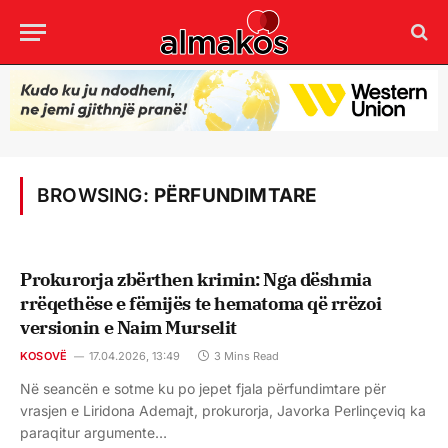
BROWSING:
PËRFUNDIMTARE
Prokurorja zbërthen krimin: Nga dëshmia
rrëqethëse e fëmijës te hematoma që rrëzoi
versionin e Naim Murselit
KOSOVË
17.04.2026, 13:49
3 Mins Read
Në seancën e sotme ku po jepet fjala përfundimtare për
vrasjen e Liridona Ademajt, prokurorja, Javorka Perlinçeviq ka
paraqitur argumente…