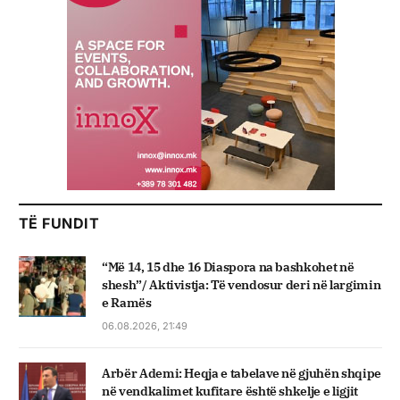
TË FUNDIT
“Më 14, 15 dhe 16 Diaspora na bashkohet në
shesh”/ Aktivistja: Të vendosur deri në largimin
e Ramës
06.08.2026, 21:49
Arbër Ademi: Heqja e tabelave në gjuhën shqipe
në vendkalimet kufitare është shkelje e ligjit