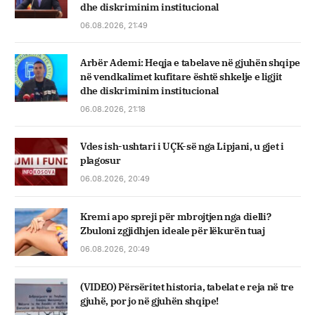
dhe diskriminim institucional
06.08.2026, 21:49
Arbër Ademi: Heqja e tabelave në gjuhën shqipe
në vendkalimet kufitare është shkelje e ligjit
dhe diskriminim institucional
06.08.2026, 21:18
Vdes ish-ushtari i UÇK-së nga Lipjani, u gjet i
plagosur
06.08.2026, 20:49
Kremi apo spreji për mbrojtjen nga dielli?
Zbuloni zgjidhjen ideale për lëkurën tuaj
06.08.2026, 20:49
(VIDEO) Përsëritet historia, tabelat e reja në tre
gjuhë, por jo në gjuhën shqipe!