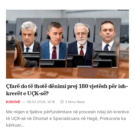
Çfarë do të thotë dënimi prej 180 vjetësh për ish-
krerët e UÇK-së?
KOSOVË
09.02.2026, 14:19
3 Mins Read
Me nisjen e fjalëve përfundimtare në procesin ndaj ish-krerëve
të UÇK-së në Dhomat e Specializuara në Hagë, Prokuroria ka
kërkuar…