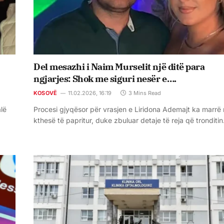
Del mesazhi i Naim Murselit një ditë para
ngjarjes: Shok me siguri nesër e….
KOSOVË
11.02.2026, 16:19
3 Mins Read
alë
Procesi gjyqësor për vrasjen e Liridona Ademajt ka marrë 
kthesë të papritur, duke zbuluar detaje të reja që tronditi