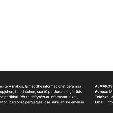
ësi të Almakos, lajmet dhe informacionet tjera nga
ALMAKOS
kopjohen, të printohen, ose të përdoren në çfarëdo
Adresa:
Mi
me përfitimi. Për të shfrytëzuar informatat e këtij
Tel/fax:
+3
taktoni personat përgjegjës, ose shkruani në email-in
Email:
inf