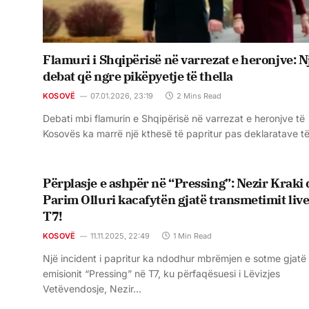
Flamuri i Shqipërisë në varrezat e heronjve: N
debat që ngre pikëpyetje të thella
KOSOVË
07.01.2026, 23:19
2 Mins Read
Debati mbi flamurin e Shqipërisë në varrezat e heronjve të
Kosovës ka marrë një kthesë të papritur pas deklaratave t
Përplasje e ashpër në “Pressing”: Nezir Kraki
Parim Olluri kacafytën gjatë transmetimit live
T7!
KOSOVË
11.11.2025, 22:49
1 Min Read
Një incident i papritur ka ndodhur mbrëmjen e sotme gjatë
emisionit “Pressing” në T7, ku përfaqësuesi i Lëvizjes
Vetëvendosje, Nezir…