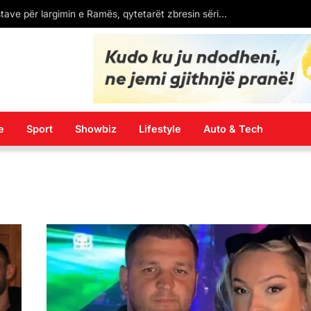
nt në Android
e
Sport
Showbiz
Lifestyle
Auto & Tech