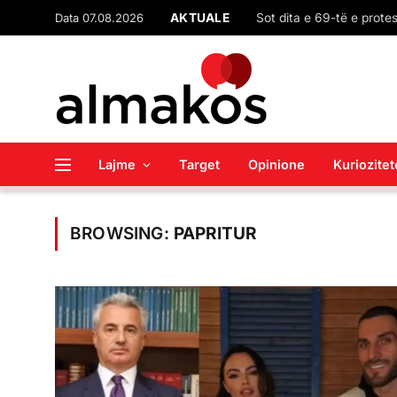
Data 07.08.2026
AKTUALE
Google po e fikë Assista
Lajme
Target
Opinione
Kuriozitet
BROWSING:
PAPRITUR