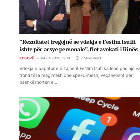
“Rezultatet tregojnë se vdekja e Festim Isufit
ishte për arsye personale”, flet avokati i Rinës
KOSOVË
04.04.2026, 12:19
2 Mins Read
Vdekja e papritur e dizajnerit Festim Isufi ka lënë pas një v
tronditëse reagimesh dhe spekulimesh, veçanërisht për
bashkëshorten e…