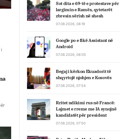
Sot dita e 69-të e protestave për
largimin e Ramës, qytetarët
zbresin sërish në shesh
07.08.2026, 08:19
Google po e fikë Assistant në
Android
i
07.08.2026, 08:05
Begaj i kërkon Ekuadorit të
shqyrtojë njohjen e Kosovës
 na
07.08.2026, 07:54
Rritet ndikimi rus në Francë:
për
Lajmet e rreme me IA synojnë
kandidatët për president
07.08.2026, 07:50