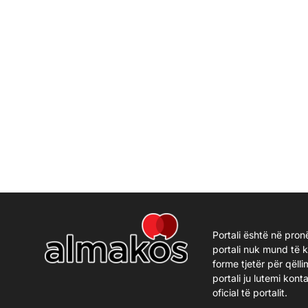
Portali është në pron
portali nuk mund të 
forme tjetër për qëlli
portali ju lutemi kon
oficial të portalit.