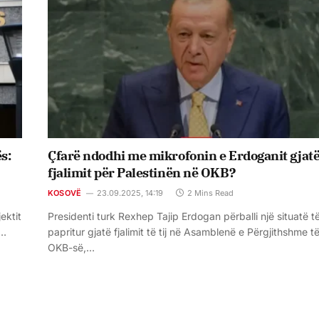
s:
Çfarë ndodhi me mikrofonin e Erdoganit gjat
fjalimit për Palestinën në OKB?
KOSOVË
23.09.2025, 14:19
2 Mins Read
ektit
Presidenti turk Rexhep Tajip Erdogan përballi një situatë t
e…
papritur gjatë fjalimit të tij në Asamblenë e Përgjithshme t
OKB-së,…