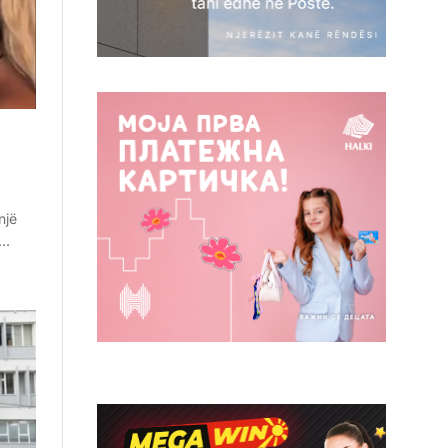
një
n…