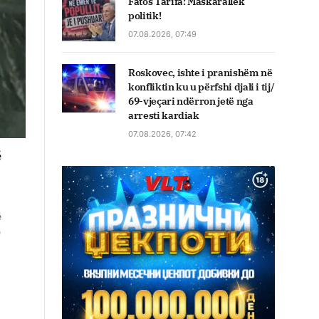
Fatos Tarifa: Maskarallëk
politik!
07.08.2026, 07:49
Roskovec, ishte i pranishëm në
konfliktin ku u përfshi djali i tij/
69-vjeçari ndërron jetë nga
arresti kardiak
07.08.2026, 07:42
ë
ë
ë