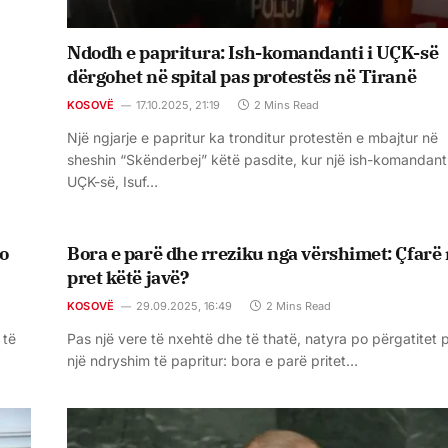
Ndodh e papritura: Ish-komandanti i UÇK-së
dërgohet në spital pas protestës në Tiranë
KOSOVË
17.10.2025, 21:19
2 Mins Read
Një ngjarje e papritur ka tronditur protestën e mbajtur në
sheshin “Skënderbej” këtë pasdite, kur një ish-komandant 
UÇK-së, Isuf…
jo
Bora e parë dhe rreziku nga vërshimet: Çfarë
pret këtë javë?
KOSOVË
29.09.2025, 16:49
2 Mins Read
 të
Pas një vere të nxehtë dhe të thatë, natyra po përgatitet 
një ndryshim të papritur: bora e parë pritet…