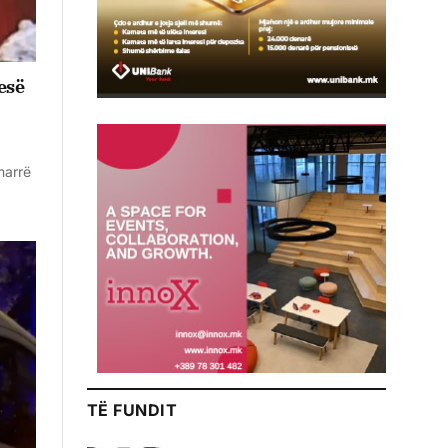
pesë
marrë
TË FUNDIT