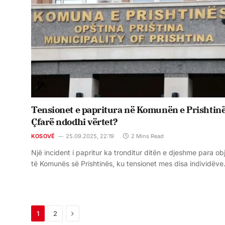
Tensionet e papritura në Komunën e Prishtinë
Çfarë ndodhi vërtet?
KOSOVË
25.09.2025, 22:19
2 Mins Read
Një incident i papritur ka tronditur ditën e djeshme para obj
të Komunës së Prishtinës, ku tensionet mes disa individëv
Next
1
2