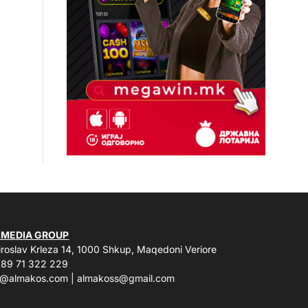
 MEDIA GROUP
roslav Krleza 14, 1000 Shkup, Maqedoni Veriore
89 71 322 229
o@almakos.com
|
almakoss@gmail.com