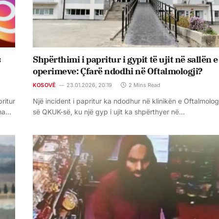
s
Shpërthimi i papritur i gypit të ujit në sallën e
operimeve: Çfarë ndodhi në Oftalmologji?
KOSOVË
23.01.2026, 20:19
2 Mins Read
ritur
Një incident i papritur ka ndodhur në klinikën e Oftalmolog
ona…
së QKUK-së, ku një gyp i ujit ka shpërthyer në…