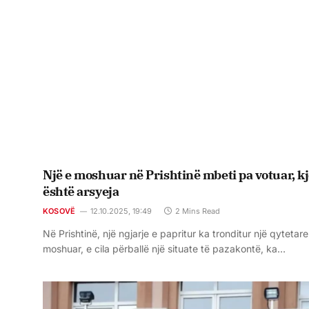
Një e moshuar në Prishtinë mbeti pa votuar, k
është arsyeja
KOSOVË
12.10.2025, 19:49
2 Mins Read
Në Prishtinë, një ngjarje e papritur ka tronditur një qytetare
moshuar, e cila përballë një situate të pazakontë, ka…