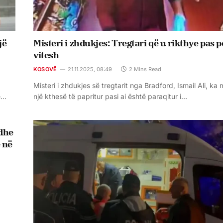
jë
Misteri i zhdukjes: Tregtari që u rikthye pas 
vitesh
KOSOVË
21.11.2025, 08:49
2 Mins Read
Misteri i zhdukjes së tregtarit nga Bradford, Ismail Ali, ka 
ë…
një kthesë të papritur pasi ai është paraqitur i…
 dhe
 në