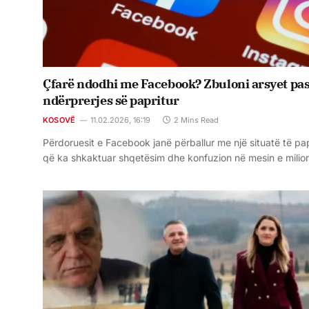
Çfarë ndodhi me Facebook? Zbuloni arsyet pa
ndërprerjes së papritur
KOSOVË
11.02.2026, 16:19
2 Mins Read
Përdoruesit e Facebook janë përballur me një situatë të pap
që ka shkaktuar shqetësim dhe konfuzion në mesin e mili