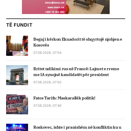
TË FUNDIT
Begaj i kërkon Ekuadorit të shqyrtojë njohjen e
Kosovës
07.08.2026, 07:54
Rritet ndikimi rus në Francë: Lajmet e rreme
me IA synojnë kandidatët për president
07.08.2026, 07:50
Fatos Tarifa: Maskarallëk politik!
07.08.2026, 07:49
Roskovec, ishte i pranishëm në konfliktin ku u