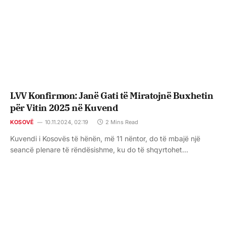
LVV Konfirmon: Janë Gati të Miratojnë Buxhetin
për Vitin 2025 në Kuvend
KOSOVË
10.11.2024, 02:19
2 Mins Read
Kuvendi i Kosovës të hënën, më 11 nëntor, do të mbajë një
seancë plenare të rëndësishme, ku do të shqyrtohet…