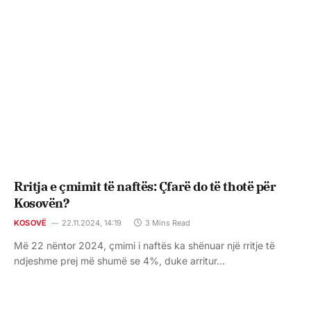
Rritja e çmimit të naftës: Çfarë do të thotë për
Kosovën?
KOSOVË
22.11.2024, 14:19
3 Mins Read
Më 22 nëntor 2024, çmimi i naftës ka shënuar një rritje të
ndjeshme prej më shumë se 4%, duke arritur…