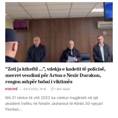
“Zoti ja ktheftë …”, vdekja e kadetit të policisë,
merret vendimi për Arton e Nezir Durakun,
reagon ashpër babai i viktimës
KOSOVË
04.11.2025, 14:19
1 Min Read
Më 21 nëntor të vitit 2022 ka vdekur tragjikisht në një
aksident trafiku në fshatin Jashanicë të Klinës 30-vjeçari
Flordian…