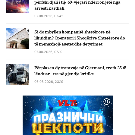
përfshi djali i tij/ 69-vjeçari ndërron jetë nga
arresti kardiak
07.08.2026, 07:42
Si do mbyllen kompanitë shtetërore në
likuidim? Operatori i Shoqërive Shtetërore do
të menaxhojë asetet dhe detyrimet
07.08.2026, 07:19
Përplasen dy tramvaje në Gjermani, rreth 25 të
lënduar– tre në gjendje kritike
06.08.2026, 23:19