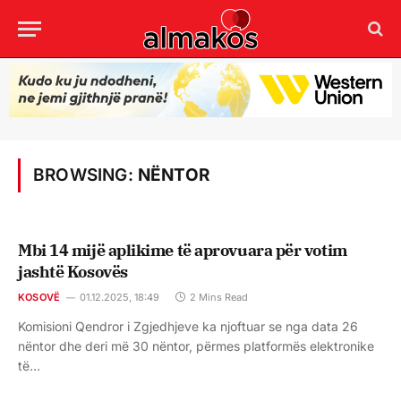
BROWSING:
NËNTOR
Mbi 14 mijë aplikime të aprovuara për votim
jashtë Kosovës
KOSOVË
01.12.2025, 18:49
2 Mins Read
Komisioni Qendror i Zgjedhjeve ka njoftuar se nga data 26
nëntor dhe deri më 30 nëntor, përmes platformës elektronike
të…