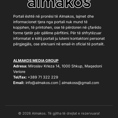
Portali është në pronësi të Almakos, lajmet dhe
informacionet tjera nga portali nuk mund të
kopjohen, të printohen, ose të përdoren në çfarëdo
forme tjetër për qëllime përfitimi. Për të shfrytëzuar
informatat e këtij portali ju lutemi kontaktoni personat
përgjegjës, ose shkruani në email-in oficial të portalit.
ALMAKOS MEDIA GROUP
Adresa:
Miroslav Krleza 14, 1000 Shkup, Maqedoni
Veriore
Tel/fax:
+389 71 322 229
Email:
info@almakos.com
|
almakoss@gmail.com
© 2026 Almakos. Të gjitha të drejtat e rezervuara!