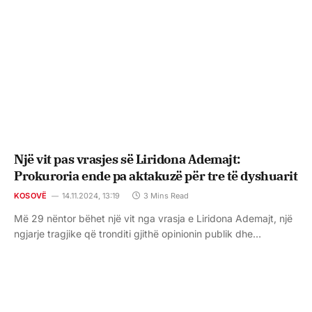
Një vit pas vrasjes së Liridona Ademajt:
Prokuroria ende pa aktakuzë për tre të dyshuarit
KOSOVË
14.11.2024, 13:19
3 Mins Read
Më 29 nëntor bëhet një vit nga vrasja e Liridona Ademajt, një
ngjarje tragjike që tronditi gjithë opinionin publik dhe…