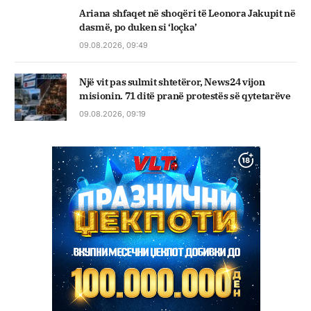
Ariana shfaqet në shoqëri të Leonora Jakupit në
dasmë, po duken si ‘loçka’
09.08.2026, 09:49
Një vit pas sulmit shtetëror, News24 vijon
misionin. 71 ditë pranë protestës së qytetarëve
09.08.2026, 09:19