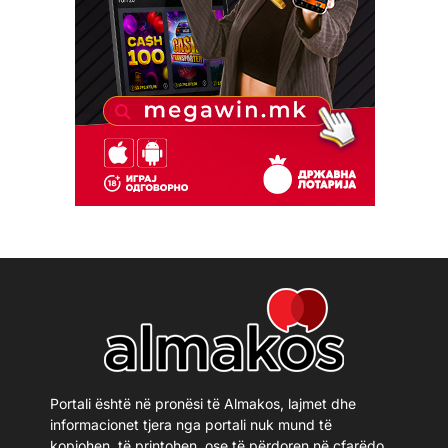
Portali është në pronësi të Almakos, lajmet dhe
informacionet tjera nga portali nuk mund të
kopjohen, të printohen, ose të përdoren në çfarëdo