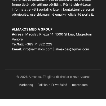
forme tjetër për qëllime përfitimi. Për të shfrytëzuar
informatat e këtij portali ju lutemi kontaktoni personat
përgjegjës, ose shkruani në email-in oficial të portalit.
ALMAKOS MEDIA GROUP
Adresa:
Miroslav Krleza 14, 1000 Shkup, Maqedoni
Veriore
Tel/fax:
+389 71 322 229
Email:
info@almakos.com
|
almakoss@gmail.com
© 2026 Almakos. Të gjitha të drejtat e rezervuara!
Marketing
Politika e Privatësisë
Impressum