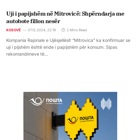
Uji i papijshëm në Mitrovicë: Shpërndarja me
autobote fillon nesër
KOSOVË
07.12.2024, 22:19
2 Mins Read
Kompania Rajonale e Ujësjellësit “Mitrovica” ka konfirmuar se
uji i pijshëm është ende i papijshëm për konsum. Sipas
rekomandimeve të…