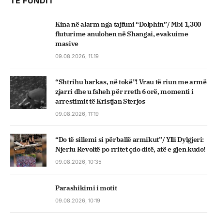
TË FUNDIT
Kina në alarm nga tajfuni “Dolphin”/ Mbi 1,300
fluturime anulohen në Shangai, evakuime
masive
09.08.2026, 11:19
“Shtrihu barkas, në tokë”! Vrau të riun me armë
zjarri dhe u fsheh për rreth 6 orë, momenti i
arrestimit të Kristjan Sterjos
09.08.2026, 11:19
“Do të sillemi si përballë armikut”/ Ylli Dylgjeri:
Njeriu Revoltë po rritet çdo ditë, atë e gjen kudo!
09.08.2026, 10:35
Parashikimi i motit
09.08.2026, 10:19