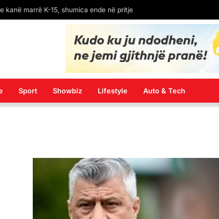
 kanë marrë K-15, shumica ende në pritje
e
Sport
Showbiz
Lifestyle
Auto & Tech