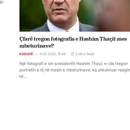
ër
Çfarë tregon fotografia e Hashim Thaçit mes
mbeturinave?
KOSOVË
11.03.2026, 15:49
2 Mins Read
Një fotografi e ish-presidentit Hashim Thaçi, e cila tregon
portretin e tij në mesin e mbeturinave, ka shkaktuar reagi
të…