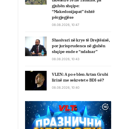
tabelën e re në Tabanoc pa
gjuhën shqipe:
“Makedonijapat” është
përgjegjëse
08.08.2026, 10:47
Shasivari në krye të Drejtësisë,
por jurisprudenca në gjuhën
shqipe ende e “ndaluar”
08.08.2026, 10:43
VLEN: A po e blen Artan Grubi
lirinë me sekretet e BDI-së?
08.08.2026, 10:40