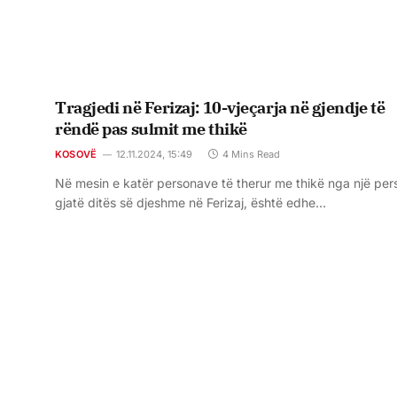
Tragjedi në Ferizaj: 10-vjeçarja në gjendje të
rëndë pas sulmit me thikë
KOSOVË
12.11.2024, 15:49
4 Mins Read
Në mesin e katër personave të therur me thikë nga një per
gjatë ditës së djeshme në Ferizaj, është edhe…