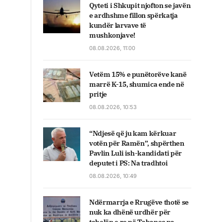
Qyteti i Shkupit njofton se javën
e ardhshme fillon spërkatja
kundër larvave të
mushkonjave!
08.08.2026, 11:00
Vetëm 15% e punëtorëve kanë
marrë K-15, shumica ende në
pritje
08.08.2026, 10:53
“Ndjesë që ju kam kërkuar
votën për Ramën”, shpërthen
Pavlin Luli ish-kandidati për
deputet i PS: Na tradhtoi
08.08.2026, 10:49
Ndërmarrja e Rrugëve thotë se
nuk ka dhënë urdhër për