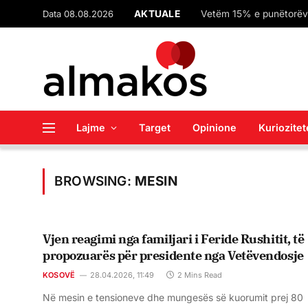
Data 08.08.2026
AKTUALE
Vetëm 15% e punëtorëve
Lajme
Target
Opinione
Kuriozitet
BROWSING:
MESIN
Vjen reagimi nga familjari i Feride Rushitit, të
propozuarës për presidente nga Vetëvendosje
KOSOVË
28.04.2026, 11:49
2 Mins Read
Në mesin e tensioneve dhe mungesës së kuorumit prej 80