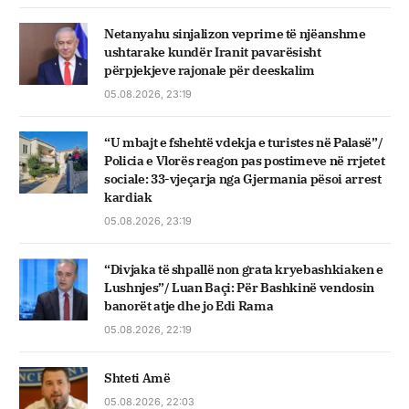
Netanyahu sinjalizon veprime të njëanshme
ushtarake kundër Iranit pavarësisht
përpjekjeve rajonale për deeskalim
05.08.2026, 23:19
“U mbajt e fshehtë vdekja e turistes në Palasë”/
Policia e Vlorës reagon pas postimeve në rrjetet
sociale: 33-vjeçarja nga Gjermania pësoi arrest
kardiak
05.08.2026, 23:19
“Divjaka të shpallë non grata kryebashkiaken e
Lushnjes”/ Luan Baçi: Për Bashkinë vendosin
banorët atje dhe jo Edi Rama
05.08.2026, 22:19
Shteti Amë
05.08.2026, 22:03