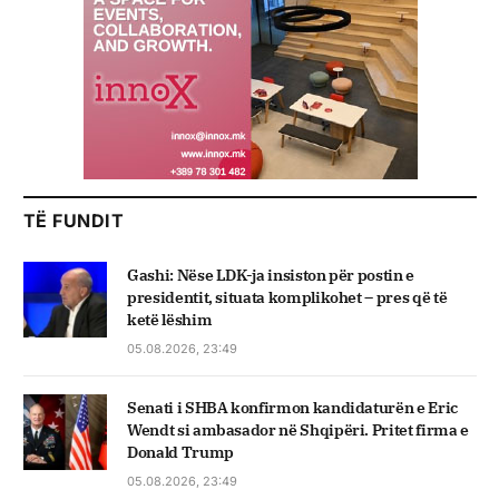
TË FUNDIT
Gashi: Nëse LDK-ja insiston për postin e
presidentit, situata komplikohet – pres që të
ketë lëshim
05.08.2026, 23:49
Senati i SHBA konfirmon kandidaturën e Eric
Wendt si ambasador në Shqipëri. Pritet firma e
Donald Trump
05.08.2026, 23:49