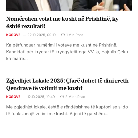
Numërohen votat me kusht në Prishtinë, ky
është rezultati!
KOSOVË
22.10.2025, 09:19
1 Min Read
Ka përfunduar numërimi i votave me kusht në Prishtinë.
Kandidati për kryetar të kryeqytetit nga VV-ja, Hajrulla Çeku
ka marrë…
Zgjedhjet Lokale 2025: Çfarë duhet të dini rreth
Qendrave të votimit me kusht
KOSOVË
12.10.2025, 10:49
2 Mins Read
Me zgjedhjet lokale, është e rëndësishme të kuptoni se si do
të funksionojë votimi me kusht. A jeni të gatshëm…