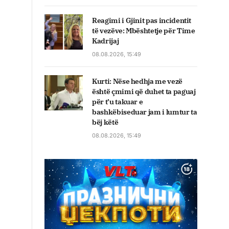
Reagimi i Gjinit pas incidentit
të vezëve: Mbështetje për Time
Kadrijaj
08.08.2026, 15:49
Kurti: Nëse hedhja me vezë
është çmimi që duhet ta paguaj
për t’u takuar e
bashkëbiseduar jam i lumtur ta
bëj këtë
08.08.2026, 15:49