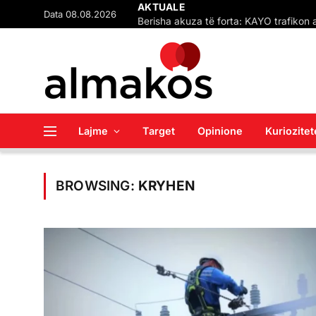
Data 08.08.2026
AKTUALE
(VIDEO) VLEN-i dhe BDI 
Lajme
Target
Opinione
Kuriozitet
BROWSING:
KRYHEN