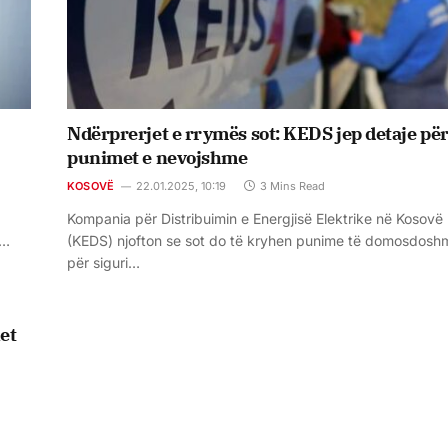
Ndërprerjet e rrymës sot: KEDS jep detaje pë
punimet e nevojshme
KOSOVË
22.01.2025, 10:19
3 Mins Read
Kompania për Distribuimin e Energjisë Elektrike në Kosovë
ë…
(KEDS) njofton se sot do të kryhen punime të domosdosh
për siguri…
et