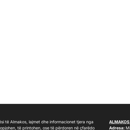
ësi të Almakos, lajmet dhe informacionet tjera nga
ALMAKOS
kopjohen, të printohen, ose të përdoren në çfarëdo
Adresa:
Mi