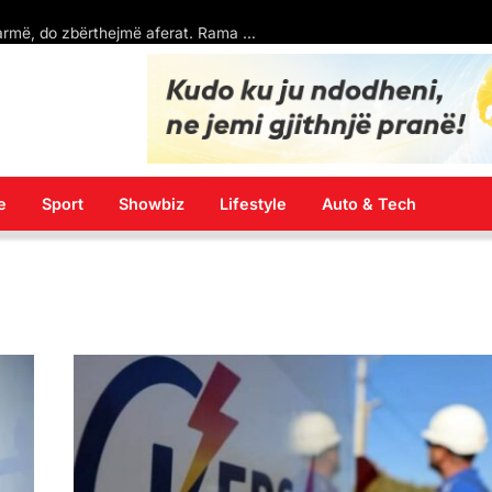
përplasen për rastin Grubi
e
Sport
Showbiz
Lifestyle
Auto & Tech