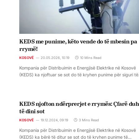
KEDS me punime, këto vende do të mbesin pa
rrymë!
KOSOVË
20.05.2026, 10:19
10 Mins Read
Kompania për Distribuimin e Energjisë Elektrike në Kosovë
(KEDS) ka njoftuar se sot do të kryhen punime për siguri t
KEDS njofton ndërprerjet e rrymës: Çfarë duh
të dini sot
KOSOVË
19.12.2024, 09:19
3 Mins Read
Kompania për Distribuimin e Energjisë Elektrike në Kosovë
(KEDS) ka bërë të ditur se sot do të kryhen punime të…