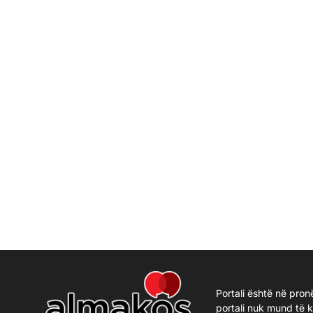
Portali është në pron
portali nuk mund të 