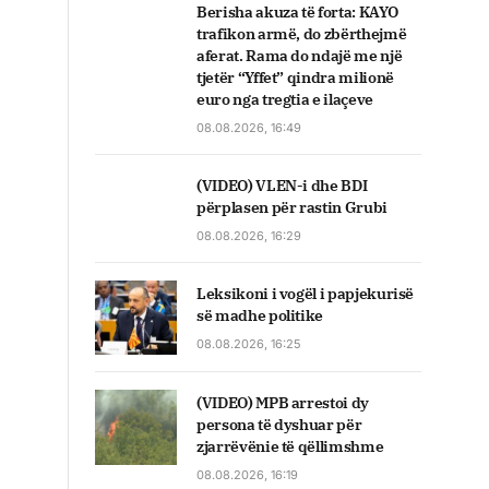
Berisha akuza të forta: KAYO
trafikon armë, do zbërthejmë
aferat. Rama do ndajë me një
tjetër “Yffet” qindra milionë
euro nga tregtia e ilaçeve
08.08.2026, 16:49
(VIDEO) VLEN-i dhe BDI
përplasen për rastin Grubi
08.08.2026, 16:29
Leksikoni i vogël i papjekurisë
së madhe politike
08.08.2026, 16:25
(VIDEO) MPB arrestoi dy
persona të dyshuar për
zjarrëvënie të qëllimshme
08.08.2026, 16:19