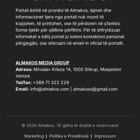
Portali është në pronësi të Almakos, lajmet dhe
informacionet tjera nga portali nuk mund të
kopjohen, të printohen, ose të përdoren në çfarëdo
forme tjetër për qëllime përfitimi. Për të shfrytëzuar
informatat e këtij portali ju lutemi kontaktoni personat
përgjegjës, ose shkruani në email-in oficial të portalit.
ALMAKOS MEDIA GROUP
Adresa:
Miroslav Krleza 14, 1000 Shkup, Maqedoni
Veriore
Tel/fax:
+389 71 322 229
Email:
info@almakos.com
|
almakoss@gmail.com
© 2026 Almakos. Të gjitha të drejtat e rezervuara!
Marketing
Politika e Privatësisë
Impressum