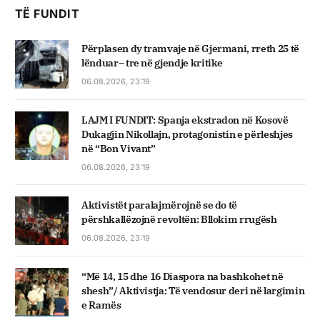
TË FUNDIT
Përplasen dy tramvaje në Gjermani, rreth 25 të
lënduar– tre në gjendje kritike
06.08.2026, 23:19
LAJM I FUNDIT: Spanja ekstradon në Kosovë
Dukagjin Nikollajn, protagonistin e përleshjes
në “Bon Vivant”
06.08.2026, 23:19
Aktivistët paralajmërojnë se do të
përshkallëzojnë revoltën: Bllokim rrugësh
06.08.2026, 23:19
“Më 14, 15 dhe 16 Diaspora na bashkohet në
shesh”/ Aktivistja: Të vendosur deri në largimin
e Ramës