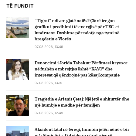
TË FUNDIT
“Tigrat” ndizen gjatë natës? Çfarë tregon
grafiku i prodhimit të energjisë për TEC-et
lundruese. Dyshime për ndotje nga tymi në
bregdetin e Vlorës
07.08.2026, 13:49
Denoncimi i Jorida Tabakut: Përfituesi kryesor
në fushën e mbrojtjes është “KAYO” dhe
interesat që qëndrojnë pas kësaj kompanie
07.08.2026, 13:19
Tragjedia e Arianit Çetaj: Një jetë e shkurtër dhe
një humbje e madhe për familjen
07.08.2026, 12:49
Aksident fatal në Greqi, humbin jetën nënë e bir
nga Shqipëria. Del video e përplasjes së