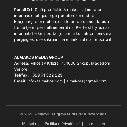
Portali është në pronësi të Almakos, lajmet dhe
informacionet tjera nga portali nuk mund të
kopjohen, të printohen, ose të përdoren në çfarëdo
forme tjetër për qëllime përfitimi. Për të shfrytëzuar
informatat e këtij portali ju lutemi kontaktoni personat
përgjegjës, ose shkruani në email-in oficial të portalit.
ALMAKOS MEDIA GROUP
Adresa:
Miroslav Krleza 14, 1000 Shkup, Maqedoni
Veriore
Tel/fax:
+389 71 322 229
Email:
info@almakos.com
|
almakoss@gmail.com
© 2026 Almakos. Të gjitha të drejtat e rezervuara!
Marketing
Politika e Privatësisë
Impressum