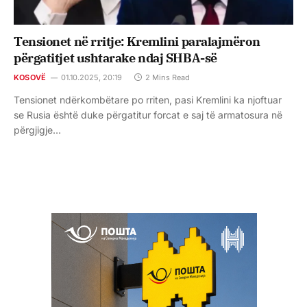
Tensionet në rritje: Kremlini paralajmëron
përgatitjet ushtarake ndaj SHBA-së
KOSOVË
01.10.2025, 20:19
2 Mins Read
Tensionet ndërkombëtare po rriten, pasi Kremlini ka njoftuar
se Rusia është duke përgatitur forcat e saj të armatosura në
përgjigje…