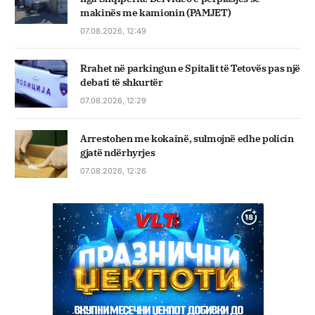
makinës me kamionin (PAMJET)
07.08.2026, 12:49
Rrahet në parkingun e Spitalit të Tetovës pas një
debati të shkurtër
07.08.2026, 12:29
Arrestohen me kokainë, sulmojnë edhe policin
gjatë ndërhyrjes
07.08.2026, 12:26