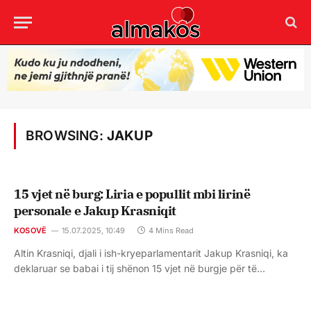
BROWSING:
JAKUP
15 vjet në burg: Liria e popullit mbi lirinë
personale e Jakup Krasniqit
KOSOVË
15.07.2025, 10:49
4 Mins Read
Altin Krasniqi, djali i ish-kryeparlamentarit Jakup Krasniqi, ka
deklaruar se babai i tij shënon 15 vjet në burgje për të…