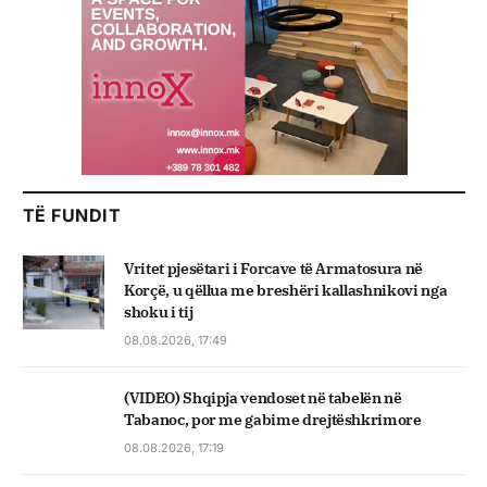
TË FUNDIT
Vritet pjesëtari i Forcave të Armatosura në
Korçë, u qëllua me breshëri kallashnikovi nga
shoku i tij
08.08.2026, 17:49
(VIDEO) Shqipja vendoset në tabelën në
Tabanoc, por me gabime drejtëshkrimore
08.08.2026, 17:19