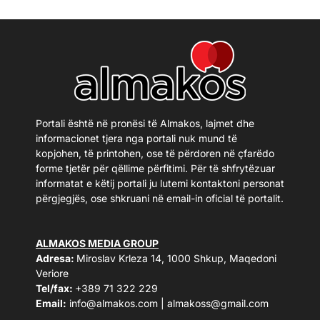
Portali është në pronësi të Almakos, lajmet dhe
informacionet tjera nga portali nuk mund të
kopjohen, të printohen, ose të përdoren në çfarëdo
forme tjetër për qëllime përfitimi. Për të shfrytëzuar
informatat e këtij portali ju lutemi kontaktoni personat
përgjegjës, ose shkruani në email-in oficial të portalit.
ALMAKOS MEDIA GROUP
Adresa:
Miroslav Krleza 14, 1000 Shkup, Maqedoni
Veriore
Tel/fax:
+389 71 322 229
Email:
info@almakos.com
|
almakoss@gmail.com