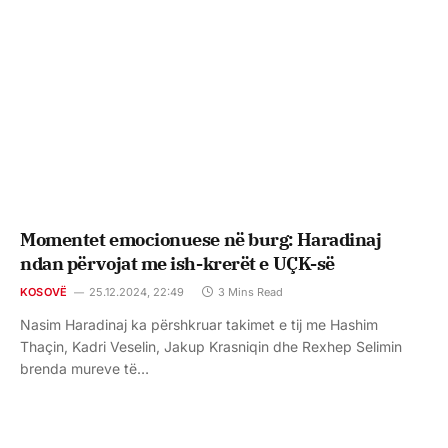
Momentet emocionuese në burg: Haradinaj
ndan përvojat me ish-krerët e UÇK-së
KOSOVË
25.12.2024, 22:49
3 Mins Read
Nasim Haradinaj ka përshkruar takimet e tij me Hashim
Thaçin, Kadri Veselin, Jakup Krasniqin dhe Rexhep Selimin
brenda mureve të…