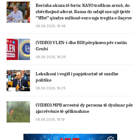
Berisha akuza të forta: KAYO trafikon armë, do
zbërthejmë aferat. Rama do ndajë me një tjetër
“Yffet” qindra milionë euro nga tregtia e ilaçeve
08.08.2026, 16:49
(VIDEO) VLEN-i dhe BDI përplasen për rastin
Grubi
08.08.2026, 16:29
Leksikoni i vogël i papjekurisë së madhe
politike
08.08.2026, 16:25
(VIDEO) MPB arrestoi dy persona të dyshuar për
zjarrëvënie të qëllimshme
08.08.2026, 16:19