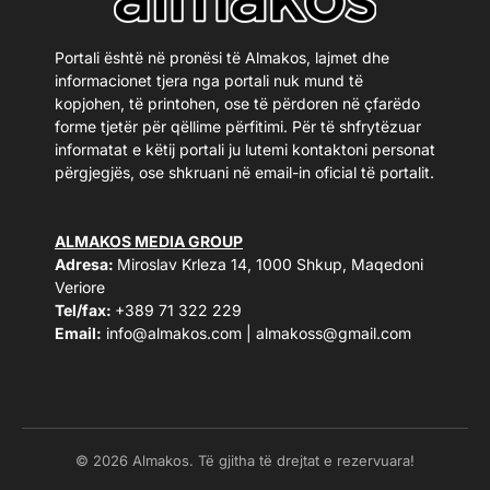
Portali është në pronësi të Almakos, lajmet dhe
informacionet tjera nga portali nuk mund të
kopjohen, të printohen, ose të përdoren në çfarëdo
forme tjetër për qëllime përfitimi. Për të shfrytëzuar
informatat e këtij portali ju lutemi kontaktoni personat
përgjegjës, ose shkruani në email-in oficial të portalit.
ALMAKOS MEDIA GROUP
Adresa:
Miroslav Krleza 14, 1000 Shkup, Maqedoni
Veriore
Tel/fax:
+389 71 322 229
Email:
info@almakos.com
|
almakoss@gmail.com
© 2026 Almakos. Të gjitha të drejtat e rezervuara!