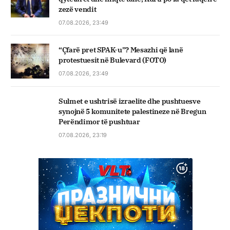
zezë vendit
07.08.2026, 23:49
“Çfarë pret SPAK-u”? Mesazhi që lanë
protestuesit në Bulevard (FOTO)
07.08.2026, 23:49
Sulmet e ushtrisë izraelite dhe pushtuesve
synojnë 5 komunitete palestineze në Bregun
Perëndimor të pushtuar
07.08.2026, 23:19