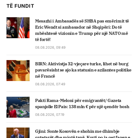
TË FUNDIT
Mesazhi i Ambasadës së SHBA pas emërimit të
Eric Wendt si ambasador në Shqipëri: Do të
mbështesë vizionin e Trump për një NATO më
të fortë!
08.08.2026, 09:49
BIRN: Aktivistja 32-vjeçare turke, lihet në burg
pavarësisht se ajo ka statusin e azilantes politike
në Francë
08.08.2026, 07:49
Pakti Rama-Meloni për emigrantët/ Gazeta
spanjolle El Pais: 138 mln € për një qendër bosh
08.08.2026, 07:19
Gjini: Sonte Kosovën e shohin me dhimbje
qytetarët dhe miqtë tanë, Kurti po ia qet faqen e