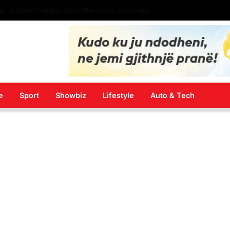
Dy gra sulmojnë punëtoren dhe shkatërrojnë inventarin e një lokali në Gostivar
e
Sport
Showbiz
Lifestyle
Auto & Tech