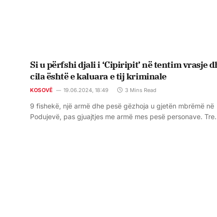
Si u përfshi djali i ‘Cipiripit’ në tentim vrasje 
cila është e kaluara e tij kriminale
KOSOVË
19.06.2024, 18:49
3 Mins Read
9 fishekë, një armë dhe pesë gëzhoja u gjetën mbrëmë në
Podujevë, pas gjuajtjes me armë mes pesë personave. Tre