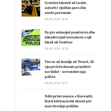
Grabitet taksisti në Lezhë,
autorët i vjedhin para dhe
sende personale
06.08.2026, 13:19
Dy gra sulmojnë punëtoren dhe
shkatërrojnë inventarin e një
lokali në Gostivar
06.08.2026, 12:33
Terror në familje në Tetovë, 32-
vjeçari kërcënonte prindërit
me thikë – arrestohet nga
policia
06.08.2026, 12:31
Ndërpritet seanca e Kuvendit,
Kurti kërkon kohë shtesë për
marrëveshje politike