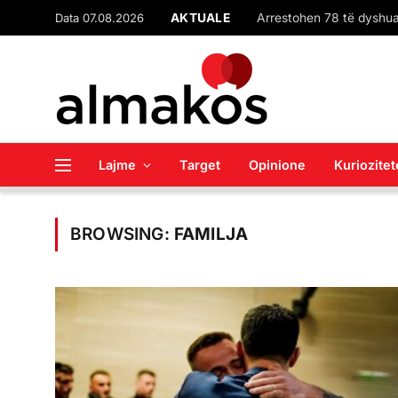
Data 07.08.2026
AKTUALE
Lajme
Target
Opinione
Kuriozitet
BROWSING:
FAMILJA