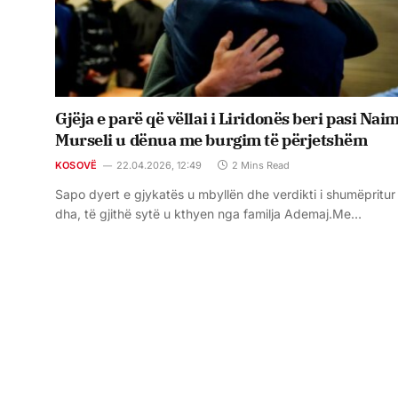
Gjëja e parë që vëllai i Liridonës beri pasi Nai
Murseli u dënua me burgim të përjetshëm
KOSOVË
22.04.2026, 12:49
2 Mins Read
Sapo dyert e gjykatës u mbyllën dhe verdikti i shumëpritur
dha, të gjithë sytë u kthyen nga familja Ademaj.Me…