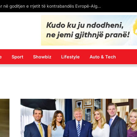
VËZHGIMI/ BERALB sh.p.k fitoi 15 mln euro nga bakri shqiptar, por po mbyt fshatra të tërë me ndotje
e
Sport
Showbiz
Lifestyle
Auto & Tech