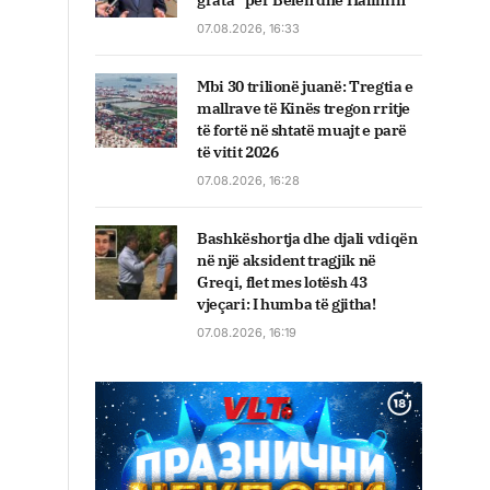
grata” për Belën dhe Halimin
07.08.2026, 16:33
Mbi 30 trilionë juanë: Tregtia e
mallrave të Kinës tregon rritje
të fortë në shtatë muajt e parë
të vitit 2026
07.08.2026, 16:28
Bashkëshortja dhe djali vdiqën
në një aksident tragjik në
Greqi, flet mes lotësh 43
vjeçari: I humba të gjitha!
07.08.2026, 16:19