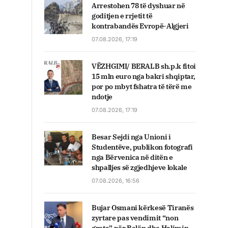
Arrestohen 78 të dyshuar në
goditjen e rrjetit të
kontrabandës Evropë-Algjeri
07.08.2026, 17:19
VËZHGIMI/ BERALB sh.p.k fitoi
15 mln euro nga bakri shqiptar,
por po mbyt fshatra të tërë me
ndotje
07.08.2026, 17:19
Besar Sejdi nga Unioni i
Studentëve, publikon fotografi
nga Bërvenica në ditën e
shpalljes së zgjedhjeve lokale
07.08.2026, 16:56
Bujar Osmani kërkesë Tiranës
zyrtare pas vendimit “non