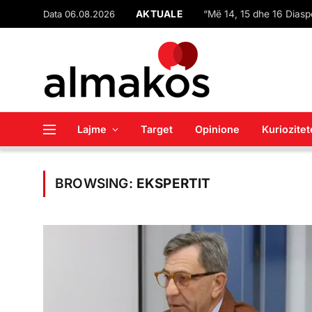
Data 06.08.2026
AKTUALE
Lajme
Target
Opinione
Kuriozitet
BROWSING:
EKSPERTIT