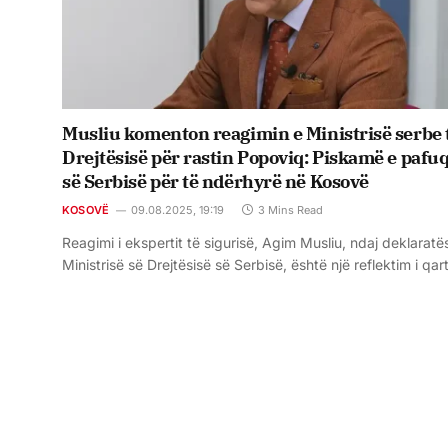
Musliu komenton reagimin e Ministrisë serbe 
Drejtësisë për rastin Popoviq: Piskamë e pafuq
së Serbisë për të ndërhyrë në Kosovë
KOSOVË
09.08.2025, 19:19
3 Mins Read
Reagimi i ekspertit të sigurisë, Agim Musliu, ndaj deklaratë
Ministrisë së Drejtësisë së Serbisë, është një reflektim i qa