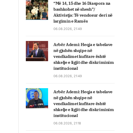
“Më 14, 15 dhe 16 Diaspora na
bashkohet në shesh”/
Aktivistja: Të vendosur deri në
largimin e Ramës
06.08.2026, 21:49
Arbër Ademi: Heqja e tabelave
në gjuhën shqipe në
vendkalimet kufitare është
shkelje e ligjit dhe diskriminim
institucional
06.08.2026, 21:49
Arbër Ademi: Heqja e tabelave
në gjuhën shqipe në
vendkalimet kufitare është
shkelje e ligjit dhe diskriminim
institucional
06.08.2026, 21:18