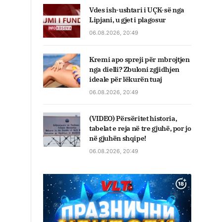
Vdes ish-ushtari i UÇK-së nga
Lipjani, u gjet i plagosur
06.08.2026, 20:49
Kremi apo spreji për mbrojtjen
nga dielli? Zbuloni zgjidhjen
ideale për lëkurën tuaj
06.08.2026, 20:49
(VIDEO) Përsëritet historia,
tabelat e reja në tre gjuhë, por jo
në gjuhën shqipe!
06.08.2026, 20:49