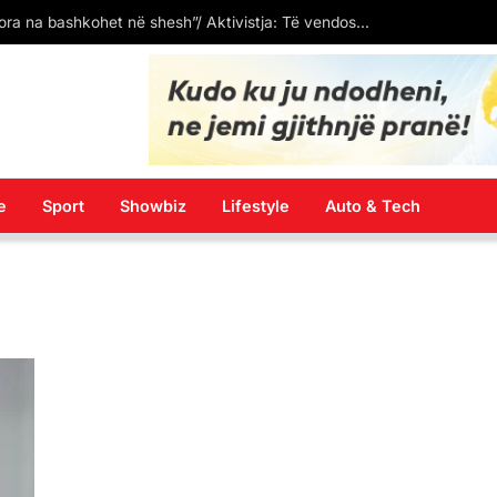
Arbër Ademi: Heqja e tabelave në gjuhën shqipe në vendkalimet kufitare është shkelje e ligjit dhe diskriminim institucional
e
Sport
Showbiz
Lifestyle
Auto & Tech