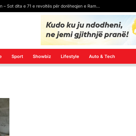
E diela sjell diell dhe temperatura të larta, por edhe reshje e shtrëngata në disa zona! Parashikimi i motit
e
Sport
Showbiz
Lifestyle
Auto & Tech