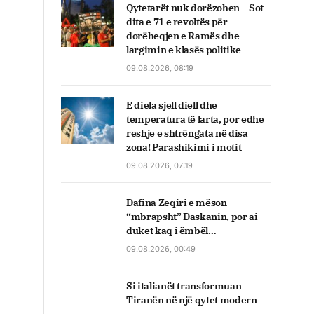
Qytetarët nuk dorëzohen – Sot
dita e 71 e revoltës për
dorëheqjen e Ramës dhe
largimin e klasës politike
09.08.2026, 08:19
E diela sjell diell dhe
temperatura të larta, por edhe
reshje e shtrëngata në disa
zona! Parashikimi i motit
09.08.2026, 07:19
Dafina Zeqiri e mëson
“mbrapsht” Daskanin, por ai
duket kaq i ëmbël…
09.08.2026, 00:49
Si italianët transformuan
Tiranën në një qytet modern