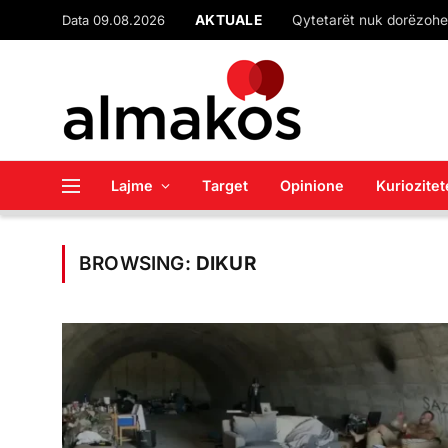
Data 09.08.2026
AKTUALE
Lajme
Target
Opinione
Kuriozitet
BROWSING:
DIKUR