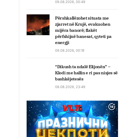
09.08.2026, 00:49
Përshkallëzohet situata me
zjarret në Krujë, evakuohen
mijëra banorë; flakët
përfshijnë banesat, qyteti pa
energji
09.08.2026, 00:19
“Dikush ta ndalë Elijonën” –
Klodi me hallin e ri pas nisjes së
bashkëjetesës
08.08.2026, 23:49