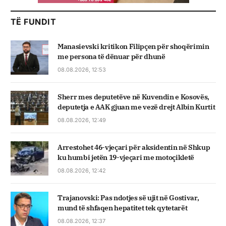
TË FUNDIT
Manasievski kritikon Filipçen për shoqërimin
me persona të dënuar për dhunë
08.08.2026, 12:53
Sherr mes deputetëve në Kuvendin e Kosovës,
deputetja e AAK gjuan me vezë drejt Albin Kurtit
08.08.2026, 12:49
Arrestohet 46-vjeçari për aksidentin në Shkup
ku humbi jetën 19-vjeçari me motoçikletë
08.08.2026, 12:42
Trajanovski: Pas ndotjes së ujit në Gostivar,
mund të shfaqen hepatitet tek qytetarët
08.08.2026, 12:37