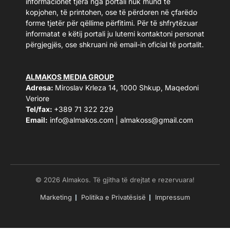
informacionet tjera nga portali nuk mund të
kopjohen, të printohen, ose të përdoren në çfarëdo
forme tjetër për qëllime përfitimi. Për të shfrytëzuar
informatat e këtij portali ju lutemi kontaktoni personat
përgjegjës, ose shkruani në email-in oficial të portalit.
ALMAKOS MEDIA GROUP
Adresa:
Miroslav Krleza 14, 1000 Shkup, Maqedoni
Veriore
Tel/fax:
+389 71 322 229
Email:
info@almakos.com
|
almakoss@gmail.com
© 2026 Almakos. Të gjitha të drejtat e rezervuara!
Marketing
Politika e Privatësisë
Impressum