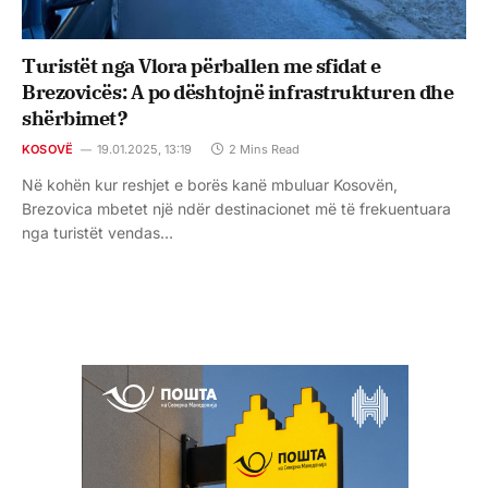
Turistët nga Vlora përballen me sfidat e
Brezovicës: A po dështojnë infrastrukturen dhe
shërbimet?
KOSOVË
19.01.2025, 13:19
2 Mins Read
Në kohën kur reshjet e borës kanë mbuluar Kosovën,
Brezovica mbetet një ndër destinacionet më të frekuentuara
nga turistët vendas…