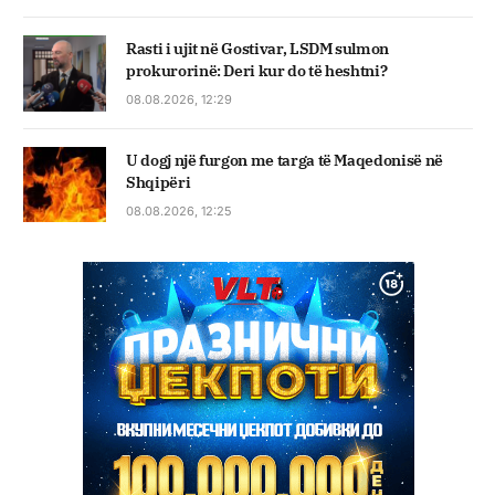
Rasti i ujit në Gostivar, LSDM sulmon
prokurorinë: Deri kur do të heshtni?
08.08.2026, 12:29
U dogj një furgon me targa të Maqedonisë në
Shqipëri
08.08.2026, 12:25