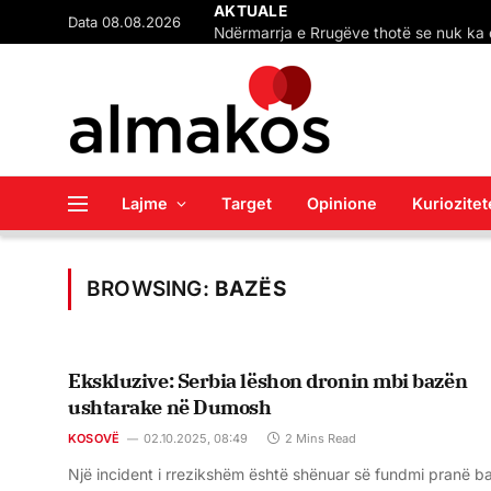
Data 08.08.2026
AKTUALE
Lajme
Target
Opinione
Kuriozitet
BROWSING:
BAZËS
Ekskluzive: Serbia lëshon dronin mbi bazën
ushtarake në Dumosh
KOSOVË
02.10.2025, 08:49
2 Mins Read
Një incident i rrezikshëm është shënuar së fundmi pranë b