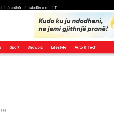
Shasivari në krye të Drejtësisë, por jurisprudenca në gjuhën shqipe ende e “ndaluar”
e
Sport
Showbiz
Lifestyle
Auto & Tech
azës