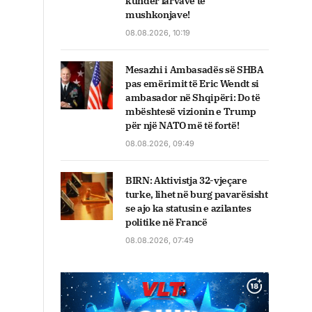
kundër larvave të
mushkonjave!
08.08.2026, 10:19
Mesazhi i Ambasadës së SHBA
pas emërimit të Eric Wendt si
ambasador në Shqipëri: Do të
mbështesë vizionin e Trump
për një NATO më të fortë!
08.08.2026, 09:49
BIRN: Aktivistja 32-vjeçare
turke, lihet në burg pavarësisht
se ajo ka statusin e azilantes
politike në Francë
08.08.2026, 07:49