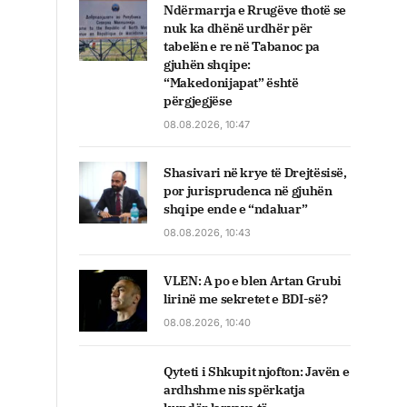
Ndërmarrja e Rrugëve thotë se
nuk ka dhënë urdhër për
tabelën e re në Tabanoc pa
gjuhën shqipe:
“Makedonijapat” është
përgjegjëse
08.08.2026, 10:47
Shasivari në krye të Drejtësisë,
por jurisprudenca në gjuhën
shqipe ende e “ndaluar”
08.08.2026, 10:43
VLEN: A po e blen Artan Grubi
lirinë me sekretet e BDI-së?
08.08.2026, 10:40
Qyteti i Shkupit njofton: Javën e
ardhshme nis spërkatja