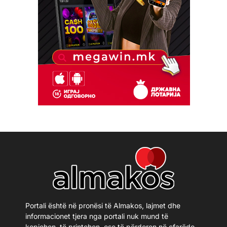
Portali është në pronësi të Almakos, lajmet dhe
informacionet tjera nga portali nuk mund të
kopjohen, të printohen, ose të përdoren në çfarëdo