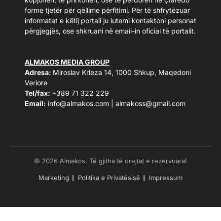
forme tjetër për qëllime përfitimi. Për të shfrytëzuar
informatat e këtij portali ju lutemi kontaktoni personat
përgjegjës, ose shkruani në email-in oficial të portalit.
ALMAKOS MEDIA GROUP
Adresa:
Miroslav Krleza 14, 1000 Shkup, Maqedoni
Veriore
Tel/fax:
+389 71 322 229
Email:
info@almakos.com
|
almakoss@gmail.com
© 2026 Almakos. Të gjitha të drejtat e rezervuara!
Marketing
Politika e Privatësisë
Impressum