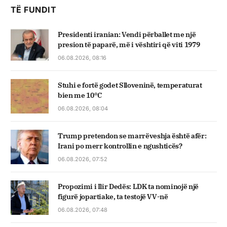
TË FUNDIT
Presidenti iranian: Vendi përballet me një
presion të paparë, më i vështiri që viti 1979
06.08.2026, 08:16
Stuhi e fortë godet Slloveninë, temperaturat
bien me 10°C
06.08.2026, 08:04
Trump pretendon se marrëveshja është afër:
Irani po merr kontrollin e ngushticës?
06.08.2026, 07:52
Propozimi i Ilir Dedës: LDK ta nominojë një
figurë jopartiake, ta testojë VV-në
06.08.2026, 07:48