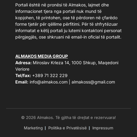
Portali është në pronësi të Almakos, lajmet dhe
informacionet tjera nga portali nuk mund të
kopjohen, të printohen, ose të përdoren në çfarëdo
forme tjetër për qëllime përfitimi. Për të shfrytëzuar
informatat e këtij portali ju lutemi kontaktoni personat
përgjegjës, ose shkruani në email-in oficial të portalit.
ALMAKOS MEDIA GROUP
Adresa:
Miroslav Krleza 14, 1000 Shkup, Maqedoni
Veriore
Tel/fax:
+389 71 322 229
Email:
info@almakos.com
|
almakoss@gmail.com
© 2026 Almakos. Të gjitha të drejtat e rezervuara!
Marketing
Politika e Privatësisë
Impressum