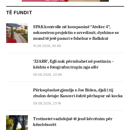
TË FUNDIT
SPAK kontrolle në kompaninë “Atelier 4”,
sekuestron projektin e arredimit, dyshime se
mund të jetë pasuri e fshehur e Ballukut
10.08.2026, 00:49
‘ZJARR’, Egli nuk përmbahet në postimin –
kështu e fotografon trupin nga afër
09.08.2026, 23:49
Përkeqësohet gjendja e Joe Biden, djali i tij
zbulon detaje: Kanceri është përhapur në kocka
09.08.2026, 23:19
Trotinetet vazhdojnë të jenë kërcënim për
këmbësorët