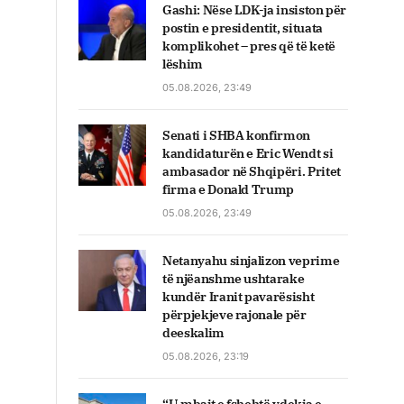
Gashi: Nëse LDK-ja insiston për
postin e presidentit, situata
komplikohet – pres që të ketë
lëshim
05.08.2026, 23:49
Senati i SHBA konfirmon
kandidaturën e Eric Wendt si
ambasador në Shqipëri. Pritet
firma e Donald Trump
05.08.2026, 23:49
Netanyahu sinjalizon veprime
të njëanshme ushtarake
kundër Iranit pavarësisht
përpjekjeve rajonale për
deeskalim
05.08.2026, 23:19