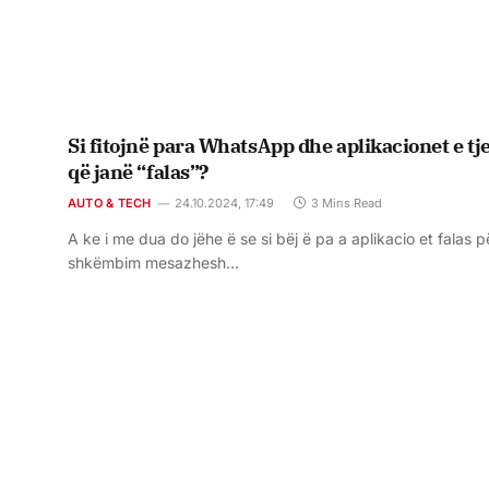
Si fitojnë para WhatsApp dhe aplikacionet e tj
që janë “falas”?
AUTO & TECH
24.10.2024, 17:49
3 Mins Read
A ke i me dua do jëhe ë se si bëj ë pa a aplikacio et falas p
shkëmbim mesazhesh…