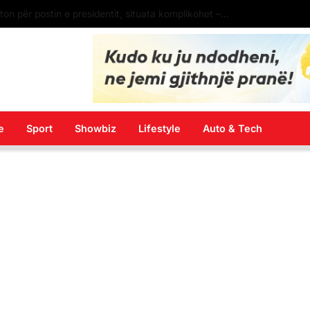
Senati i SHBA konfirmon kandidaturën e Eric Wendt si ambasador në Shqipëri. Pritet firma e Donald Trump
e
Sport
Showbiz
Lifestyle
Auto & Tech