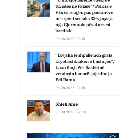
“U mbajt e fshehtë vdekja e
turistes në Palasë”/ Policia e
Vlorës reagon pas postimeve
në rrjetet sociale: 33-vjeçarja
nga Gjermania pësoi arrest
kardiak
05.08.2026, 23:19
“Divjaka të shpallë non grata
kryebashkiaken e Lushnjes”/
Luan Baçi: Për Bashkinë
vendosin banorët atje dhe jo
Edi Rama
05.08.2026, 22:19
Shteti Amë
05.08.2026, 22:03