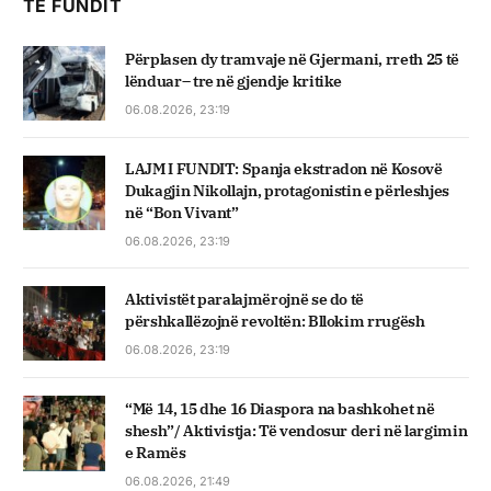
TË FUNDIT
Përplasen dy tramvaje në Gjermani, rreth 25 të
lënduar– tre në gjendje kritike
06.08.2026, 23:19
LAJM I FUNDIT: Spanja ekstradon në Kosovë
Dukagjin Nikollajn, protagonistin e përleshjes
në “Bon Vivant”
06.08.2026, 23:19
Aktivistët paralajmërojnë se do të
përshkallëzojnë revoltën: Bllokim rrugësh
06.08.2026, 23:19
“Më 14, 15 dhe 16 Diaspora na bashkohet në
shesh”/ Aktivistja: Të vendosur deri në largimin
e Ramës
06.08.2026, 21:49