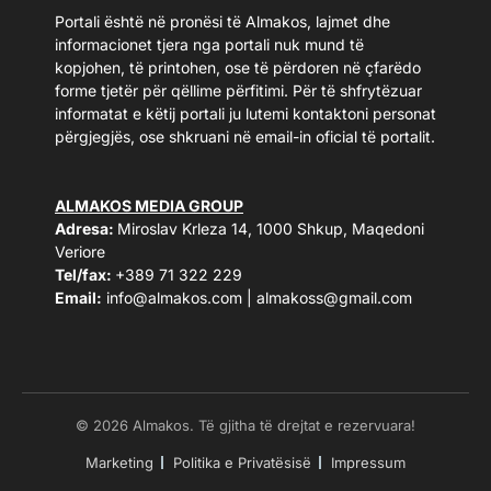
Portali është në pronësi të Almakos, lajmet dhe
informacionet tjera nga portali nuk mund të
kopjohen, të printohen, ose të përdoren në çfarëdo
forme tjetër për qëllime përfitimi. Për të shfrytëzuar
informatat e këtij portali ju lutemi kontaktoni personat
përgjegjës, ose shkruani në email-in oficial të portalit.
ALMAKOS MEDIA GROUP
Adresa:
Miroslav Krleza 14, 1000 Shkup, Maqedoni
Veriore
Tel/fax:
+389 71 322 229
Email:
info@almakos.com
|
almakoss@gmail.com
© 2026 Almakos. Të gjitha të drejtat e rezervuara!
Marketing
Politika e Privatësisë
Impressum