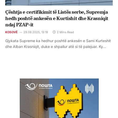
Çështja e certifikimit të Listës serbe, Supremja
hedh poshtë ankesën e Kurtishit dhe Krasniqit
ndaj PZAP-it
KOSOVË
29.08.2025, 13:19
2 Mins Read
Gjykata Supreme ka hedhur poshtë ankesën e Sami Kurteshit
dhe Alban Krasniqit, duke e shpallur atë si të palejuar. Ky…