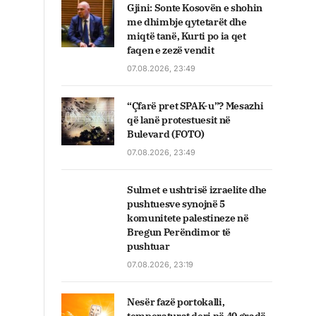
Gjini: Sonte Kosovën e shohin
me dhimbje qytetarët dhe
miqtë tanë, Kurti po ia qet
faqen e zezë vendit
07.08.2026, 23:49
“Çfarë pret SPAK-u”? Mesazhi
që lanë protestuesit në
Bulevard (FOTO)
07.08.2026, 23:49
Sulmet e ushtrisë izraelite dhe
pushtuesve synojnë 5
komunitete palestineze në
Bregun Perëndimor të
pushtuar
07.08.2026, 23:19
Nesër fazë portokalli,