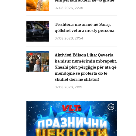
temperaturat deri në 40 gradë
07.08.2026, 22:19
Të shtëna me armë në Saraj,
qëllohet vetura me dy persona
07.08.2026, 21:54
Aktivisti Edison Lika: Qeveria
ka nisur numërimin mbrapsht.
Sheshi plot, përgjigje për ata që
mendojnë se protesta do të
shuhet deri në shtator!
07.08.2026, 21:19