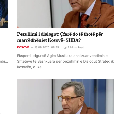
Pezullimi i dialogut: Çfarë do të thotë për
marrëdhëniet Kosovë–SHBA?
KOSOVË
13.09.2025, 08:49
2 Mins Read
Eksperti i sigurisë Agim Musliu ka analizuar vendimin e
 mbi…
Shteteve të Bashkuara për pezullimin e Dialogut Strategji
Kosovën, duke…
e