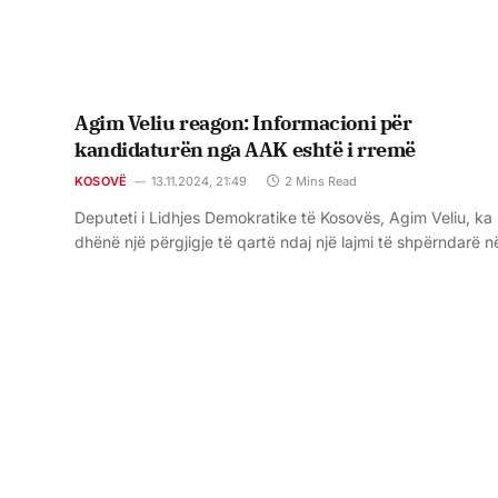
Agim Veliu reagon: Informacioni për
kandidaturën nga AAK eshtë i rremë
KOSOVË
13.11.2024, 21:49
2 Mins Read
Deputeti i Lidhjes Demokratike të Kosovës, Agim Veliu, ka
dhënë një përgjigje të qartë ndaj një lajmi të shpërndarë 