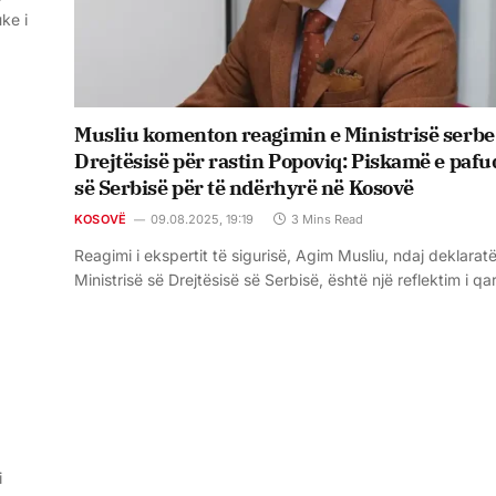
ke i
Musliu komenton reagimin e Ministrisë serbe
Drejtësisë për rastin Popoviq: Piskamë e pafu
së Serbisë për të ndërhyrë në Kosovë
KOSOVË
09.08.2025, 19:19
3 Mins Read
Reagimi i ekspertit të sigurisë, Agim Musliu, ndaj deklarat
Ministrisë së Drejtësisë së Serbisë, është një reflektim i q
i