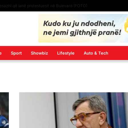
esazhi që lanë protestuesit në Bulevard (FOTO)
e
Sport
Showbiz
Lifestyle
Auto & Tech