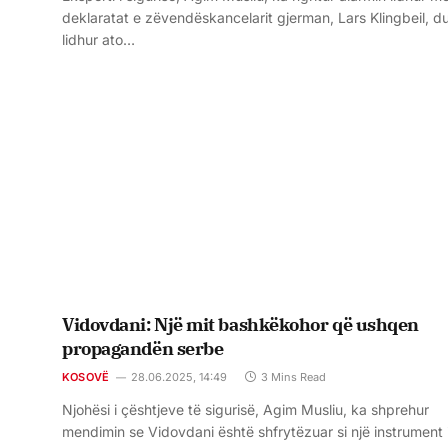
deklaratat e zëvendëskancelarit gjerman, Lars Klingbeil, du
lidhur ato…
Vidovdani: Një mit bashkëkohor që ushqen
propagandën serbe
KOSOVË
28.06.2025, 14:49
3 Mins Read
Njohësi i çështjeve të sigurisë, Agim Musliu, ka shprehur
mendimin se Vidovdani është shfrytëzuar si një instrument 