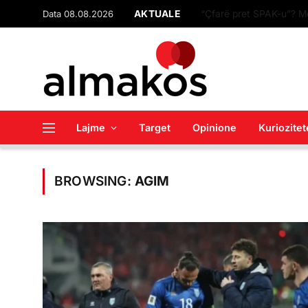
Data 08.08.2026
AKTUALE
“Çfarë pret SPAK-u”? M
Lajme
Target
Opinione
Kuriozitet
BROWSING:
AGIM