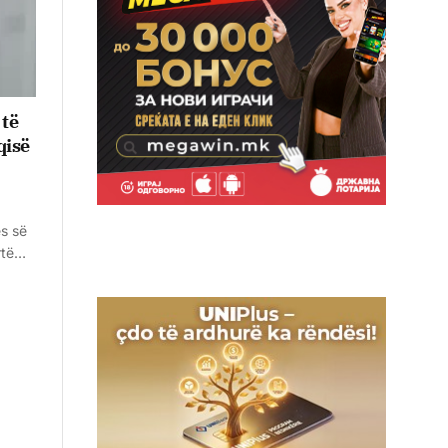
 të
qisë
ës së
artë…