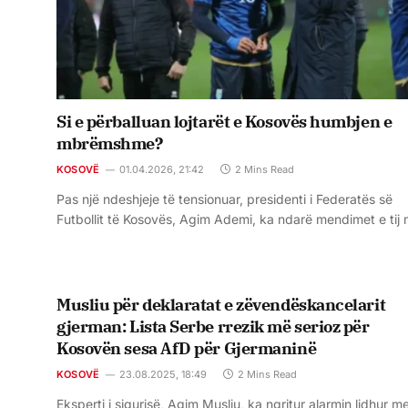
Si e përballuan lojtarët e Kosovës humbjen e
mbrëmshme?
KOSOVË
01.04.2026, 21:42
2 Mins Read
Pas një ndeshjeje të tensionuar, presidenti i Federatës së
Futbollit të Kosovës, Agim Ademi, ka ndarë mendimet e tij
Musliu për deklaratat e zëvendëskancelarit
gjerman: Lista Serbe rrezik më serioz për
Kosovën sesa AfD për Gjermaninë
KOSOVË
23.08.2025, 18:49
2 Mins Read
Eksperti i sigurisë, Agim Musliu, ka ngritur alarmin lidhur m