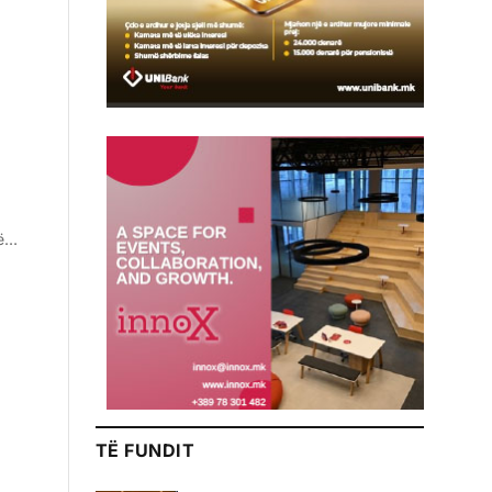
në…
TË FUNDIT