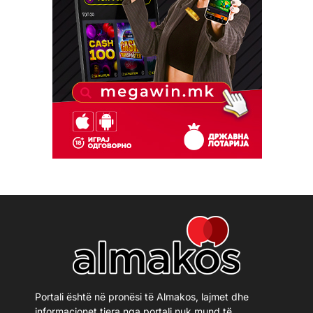
Portali është në pronësi të Almakos, lajmet dhe
informacionet tjera nga portali nuk mund të