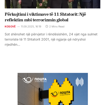
Përkujtimi i viktimave të 11 Shtatorit: Një
reflektim mbi terrorizmin global
KOSOVË
11.09.2025, 16:19
2 Mins Read
Sot shënohet një përvjetor i rëndësishëm, 24 vjet nga sulmet
terroriste të 11 Shtatorit 2001, një ngjarje që ndryshoi
rrjedhën…