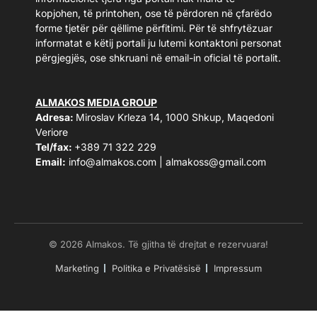
kopjohen, të printohen, ose të përdoren në çfarëdo
forme tjetër për qëllime përfitimi. Për të shfrytëzuar
informatat e këtij portali ju lutemi kontaktoni personat
përgjegjës, ose shkruani në email-in oficial të portalit.
ALMAKOS MEDIA GROUP
Adresa:
Miroslav Krleza 14, 1000 Shkup, Maqedoni
Veriore
Tel/fax:
+389 71 322 229
Email:
info@almakos.com
|
almakoss@gmail.com
© 2026 Almakos. Të gjitha të drejtat e rezervuara!
Marketing
Politika e Privatësisë
Impressum