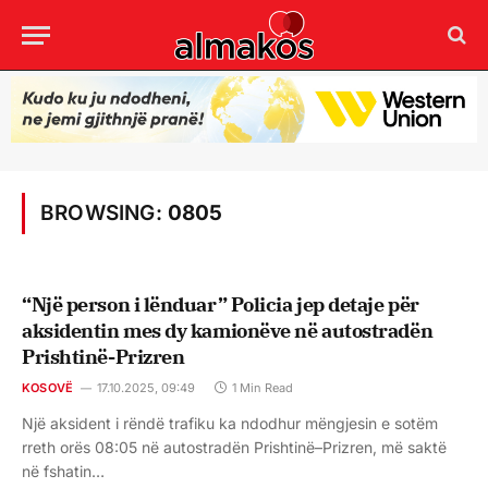
BROWSING:
0805
“Një person i lënduar” Policia jep detaje për
aksidentin mes dy kamionëve në autostradën
Prishtinë-Prizren
KOSOVË
17.10.2025, 09:49
1 Min Read
Një aksident i rëndë trafiku ka ndodhur mëngjesin e sotëm
rreth orës 08:05 në autostradën Prishtinë–Prizren, më saktë
në fshatin…