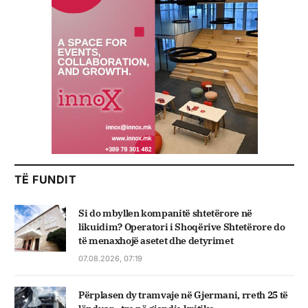
TË FUNDIT
Si do mbyllen kompanitë shtetërore në
likuidim? Operatori i Shoqërive Shtetërore do
të menaxhojë asetet dhe detyrimet
07.08.2026, 07:19
Përplasen dy tramvaje në Gjermani, rreth 25 të