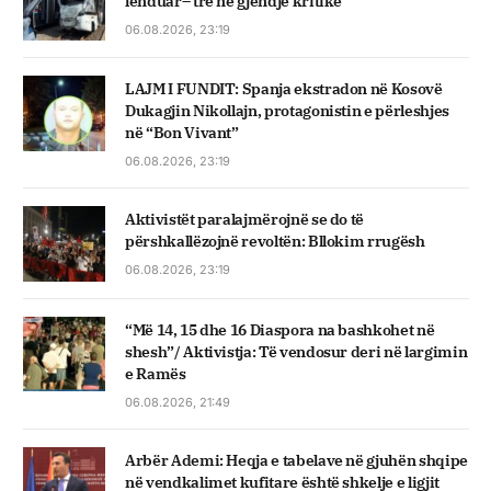
lënduar– tre në gjendje kritike
06.08.2026, 23:19
LAJM I FUNDIT: Spanja ekstradon në Kosovë
Dukagjin Nikollajn, protagonistin e përleshjes
në “Bon Vivant”
06.08.2026, 23:19
Aktivistët paralajmërojnë se do të
përshkallëzojnë revoltën: Bllokim rrugësh
06.08.2026, 23:19
“Më 14, 15 dhe 16 Diaspora na bashkohet në
shesh”/ Aktivistja: Të vendosur deri në largimin
e Ramës
06.08.2026, 21:49
Arbër Ademi: Heqja e tabelave në gjuhën shqipe
në vendkalimet kufitare është shkelje e ligjit