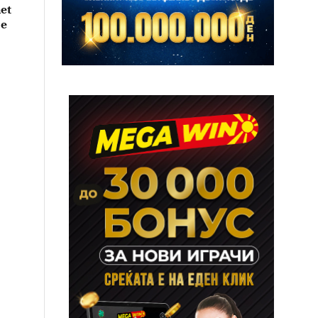
et
 e