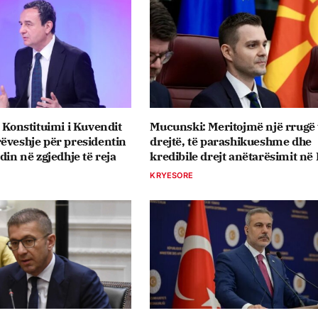
: Konstituimi i Kuvendit
Mucunski: Meritojmë një rrugë 
ëveshje për presidentin
drejtë, të parashikueshme dhe
din në zgjedhje të reja
kredibile drejt anëtarësimit në
KRYESORE