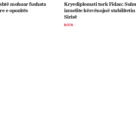
Është mohuar fushata
Kryediplomati turk Fidan: Sulm
re e opozitës
izraelite kërcënojnë stabilitetin
Sirisë
BOTA