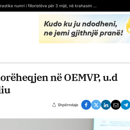
Albin Kurti: Konstituimi i Kuvendit pa një marrëveshje për presidentin e ri çon vendin në zgjedhje të reja
dorëheqjen në OEMVP, u.d
liu
Shpërndaje