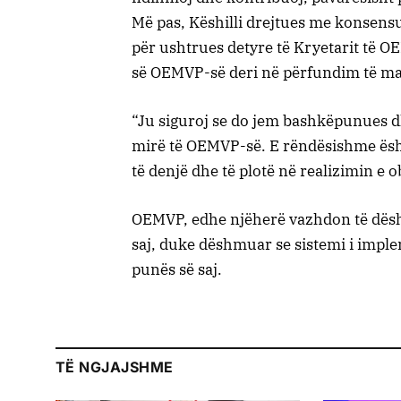
Më pas, Këshilli drejtues me konsensu
për ushtrues detyre të Kryetarit të 
së OEMVP-së deri në përfundim të ma
“Ju siguroj se do jem bashkëpunues d
mirë të OEMVP-së. E rëndësishme ës
të denjë dhe të plotë në realizimin e o
OEMVP, edhe njëherë vazhdon të dëshm
saj, duke dëshmuar se sistemi i imp
punës së saj.
TË NGJAJSHME