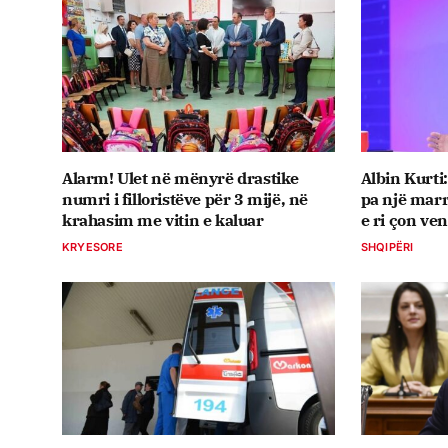
Alarm! Ulet në mënyrë drastike
Albin Kurti
numri i filloristëve për 3 mijë, në
pa një marr
krahasim me vitin e kaluar
e ri çon ven
KRYESORE
SHQIPËRI