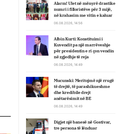
Alarm! Ulet në mënyrë drastike
numri i filloristëve për 3 mijë,
në krahasim me vitin e kaluar
06.08.2026, 14:56
Albin Kurti: Konstituimi i
Kuvendit pa një marrëveshje
për presidentin e ri çon vendin
në zgjedhje të reja
06.08.2026, 14:49
Mucunski: Meritojmë një rrugë
të drejtë, të parashikueshme
dhe kredibile drejt
anëtarësimit në BE
06.08.2026, 14:49
Digjet një banesë në Gostivar,
tre persona të lënduar