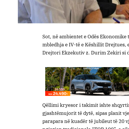
Sot, në ambientet e Odës Ekonomike 
mbledhja e IV-të e Këshillit Drejtues,
Drejtori Ekzekutiv z. Durim Zekiri si 
Qëllimi kryesor i takimit ishte shqyrti
gjashtëmujorit të dytë, sipas planit v
parapara në kuadër të jubileut të 20 vj