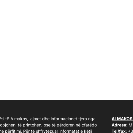
ësi të Almakos, lajmet dhe informacionet tjera nga
ALMAKOS
kopjohen, të printohen, ose të përdoren në çfarëdo
Adresa:
Mi
me përfitimi. Për të shfrytëzuar informatat e këtij
Tel/fax:
+3