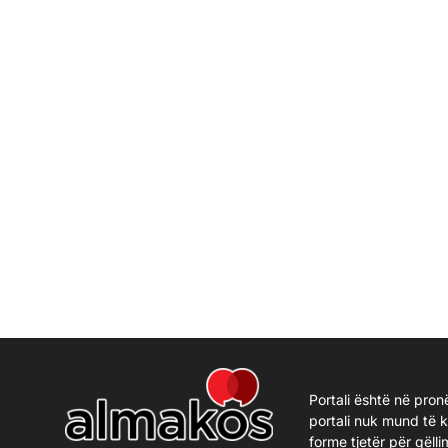
Portali është në pron
portali nuk mund të 
forme tjetër për qëlli