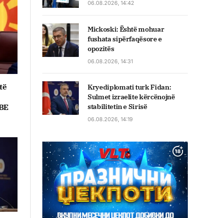
06.08.2026, 14:42
Mickoski: Është mohuar
fushata sipërfaqësore e
opozitës
06.08.2026, 14:31
të
Kryediplomati turk Fidan:
Sulmet izraelite kërcënojnë
 BE
stabilitetin e Sirisë
06.08.2026, 14:19