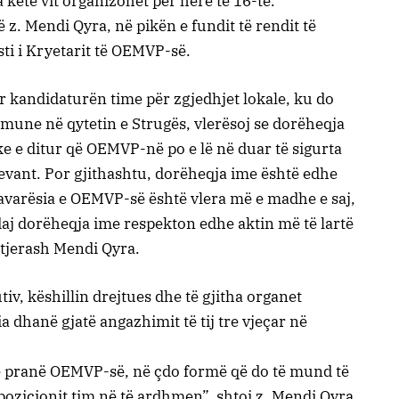
a këtë vit organizohet për herë të 16-të.
z. Mendi Qyra, në pikën e fundit të rendit të
sti i Kryetarit të OEMVP-së.
kandidaturën time për zgjedhjet lokale, ku do
mune në qytetin e Strugës, vlerësoj se dorëheqja
ke e ditur që OEMVP-në po e lë në duar të sigurta
vant. Por gjithashtu, dorëheqja ime është edhe
pavarësia e OEMVP-së është vlera më e madhe e saj,
daj dorëheqja ime respekton edhe aktin më të lartë
 tjerash Mendi Qyra.
tiv, këshillin drejtues dhe të gjitha organet
 dhanë gjatë angazhimit të tij tre vjeçar në
ë pranë OEMVP-së, në çdo formë që do të mund të
ozicionit tim në të ardhmen”, shtoi z. Mendi Qyra