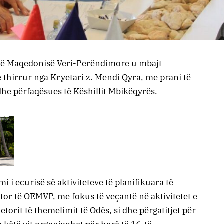
të Maqedonisë Veri-Perëndimore u mbajt
 e thirrur nga Kryetari z. Mendi Qyra, me prani të
dhe përfaqësues të Këshillit Mbikëqyrës.
mi i ecurisë së aktiviteteve të planifikuara të
jetor të OEMVP, me fokus të veçantë në aktivitetet e
etorit të themelimit të Odës, si dhe përgatitjet për