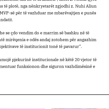
s të plotë, nga nënkryetarët zgjodhi z. Nuhi Aliun
OEMVP-së për të vazhduar me mbarëvajtjen e punës
ndatit.
he se çdo vendim do e marrim së bashku në të
htë mirëqenia e odës andaj zotohem për angazhim
bjektivave të institucionit tonë të pavarur”.
ojë pjekurinë institucionale në këtë 20 vjetor të
lementuar funksionon dhe siguron vazhdimësinë e