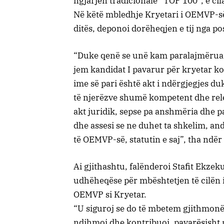
ngjarjen tradicionale “TOP 100”, e cil
Në këtë mbledhje Kryetari i OEMVP-së 
ditës, deponoi dorëheqjen e tij nga po
“Duke qenë se unë kam paralajmëruar 
jem kandidat I pavarur për kryetar ko
ime së pari është akt i ndërgjegjes du
të njerëzve shumë kompetent dhe rele
akt juridik, sepse pa anshmëria dhe 
dhe assesi se ne duhet ta shkelim, an
të OEMVP-së, statutin e saj”, tha ndër
Ai gjithashtu, falënderoi Stafit Ekzeku
udhëheqëse për mbështetjen të cilën ia
OEMVP si Kryetar.
“U siguroj se do të mbetem gjithmon
ndihmoj dhe kontribuoj, pavarësisht p