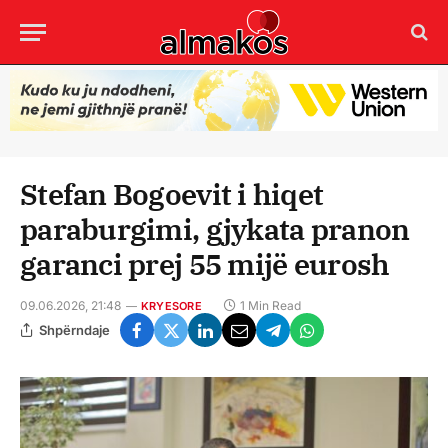
Stefan Bogoevit i hiqet
paraburgimi, gjykata pranon
garanci prej 55 mijë eurosh
09.06.2026, 21:48
1 Min Read
KRYESORE
Shpërndaje