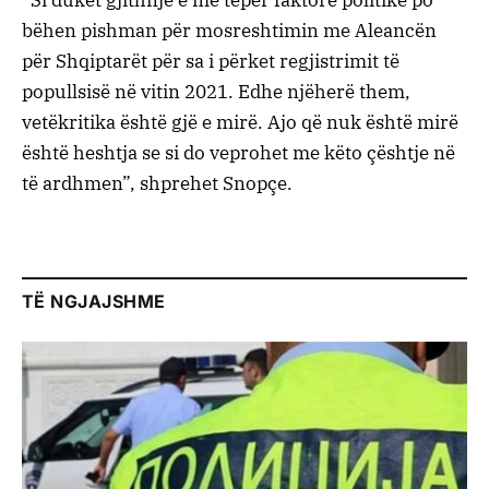
“Si duket gjithnjë e më tepër faktorë politikë po
bëhen pishman për mosreshtimin me Aleancën
për Shqiptarët për sa i përket regjistrimit të
popullsisë në vitin 2021. Edhe njëherë them,
vetëkritika është gjë e mirë. Ajo që nuk është mirë
është heshtja se si do veprohet me këto çështje në
të ardhmen”, shprehet Snopçe.
TË NGJAJSHME