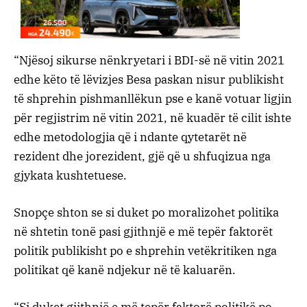
“Njësoj sikurse nënkryetari i BDI-së në vitin 2021
edhe këto të lëvizjes Besa paskan nisur publikisht
të shprehin pishmanllëkun pse e kanë votuar ligjin
për regjistrim në vitin 2021, në kuadër të cilit ishte
edhe metodologjia që i ndante qytetarët në
rezident dhe jorezident, gjë që u shfuqizua nga
gjykata kushtetuese.
Snopçe shton se si duket po moralizohet politika
në shtetin tonë pasi gjithnjë e më tepër faktorët
politik publikisht po e shprehin vetëkritiken nga
politikat që kanë ndjekur në të kaluarën.