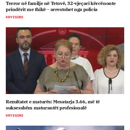
Terror në familje në Tetovë, 32-vjeçari kërcënonte
prindërit me thikë – arrestohet nga policia
KRYESORE
Rezultatet e maturës: Mesatarja 3.66, më të
suksesshëm maturantët profesionalë
KRYESORE