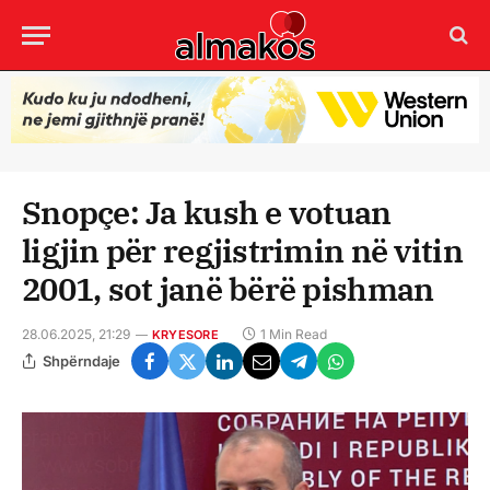
Snopçe: Ja kush e votuan
ligjin për regjistrimin në vitin
2001, sot janë bërë pishman
28.06.2025, 21:29
1 Min Read
KRYESORE
Shpërndaje