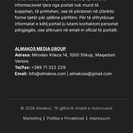
informacionet tjera nga portali nuk mund të
kopjohen, të printohen, ose të përdoren në çfarëdo
forme tjetër për qëllime përfitimi. Për të shfrytëzuar
informatat e këtij portali ju lutemi kontaktoni personat
përgjegjës, ose shkruani në email-in oficial të portalit.
ALMAKOS MEDIA GROUP
Adresa:
Miroslav Krleza 14, 1000 Shkup, Maqedoni
Veriore
Tel/fax:
+389 71 322 229
Email:
info@almakos.com
|
almakoss@gmail.com
© 2026 Almakos. Të gjitha të drejtat e rezervuara!
Marketing
Politika e Privatësisë
Impressum