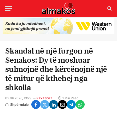
Skandal në një furgon në
Senakos: Dy të moshuar
sulmojnë dhe kërcënojnë një
të mitur që kthehej nga
shkolla
02.06.2026, 13:29
1 Min Read
KRYESORE
Shpërndaje