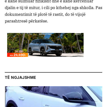
e kanë sulmuar fizikisht dhe e kanë kërcënuar
djalin e tij të mitur, i cili po kthehej nga shkolla. Pas
dokumentimit të plotë të rastit, do të vijojë
parashtresë përkatëse.
TË NGJAJSHME