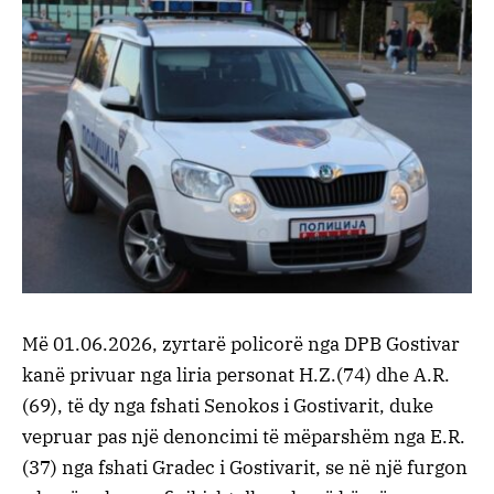
Më 01.06.2026, zyrtarë policorë nga DPB Gostivar
kanë privuar nga liria personat H.Z.(74) dhe A.R.
(69), të dy nga fshati Senokos i Gostivarit, duke
vepruar pas një denoncimi të mëparshëm nga E.R.
(37) nga fshati Gradec i Gostivarit, se në një furgon