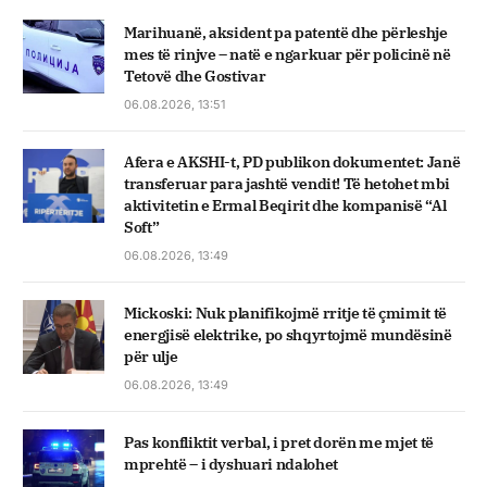
Marihuanë, aksident pa patentë dhe përleshje
mes të rinjve – natë e ngarkuar për policinë në
Tetovë dhe Gostivar
06.08.2026, 13:51
Afera e AKSHI-t, PD publikon dokumentet: Janë
transferuar para jashtë vendit! Të hetohet mbi
aktivitetin e Ermal Beqirit dhe kompanisë “Al
Soft”
06.08.2026, 13:49
Mickoski: Nuk planifikojmë rritje të çmimit të
energjisë elektrike, po shqyrtojmë mundësinë
për ulje
06.08.2026, 13:49
Pas konfliktit verbal, i pret dorën me mjet të
mprehtë – i dyshuari ndalohet