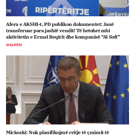
Afera e AKSHI-t, PD publikon dokumentet: Janë
transferuar para jashtë vendit! Të hetohet mbi
aktivitetin e Ermal Beqirit dhe kompanisë “Al Soft”
SHQIPËRI
Mickoski: Nuk planifikojmë rritje të çmimit të