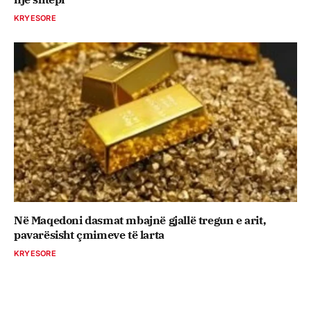
KRYESORE
Në Maqedoni dasmat mbajnë gjallë tregun e arit,
pavarësisht çmimeve të larta
KRYESORE