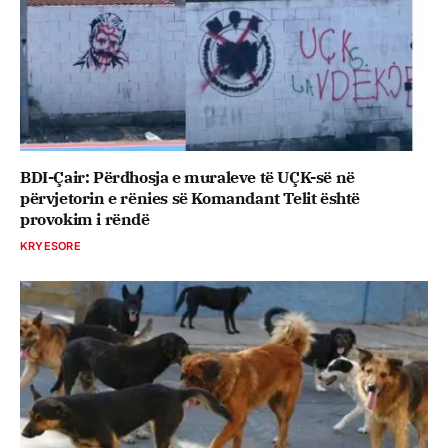
BDI-Çair: Përdhosja e muraleve të UÇK-së në
përvjetorin e rënies së Komandant Telit është
provokim i rëndë
KRYESORE