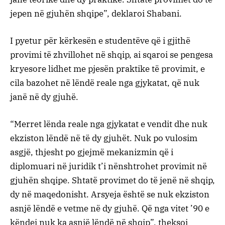
jepen në gjuhën shqipe”, deklaroi Shabani.
I pyetur për kërkesën e studentëve që i gjithë
provimi të zhvillohet në shqip, ai sqaroi se pengesa
kryesore lidhet me pjesën praktike të provimit, e
cila bazohet në lëndë reale nga gjykatat, që nuk
janë në dy gjuhë.
“Merret lënda reale nga gjykatat e vendit dhe nuk
ekziston lëndë në të dy gjuhët. Nuk po vulosim
asgjë, thjesht po gjejmë mekanizmin që i
diplomuari në juridik t’i nënshtrohet provimit në
gjuhën shqipe. Shtatë provimet do të jenë në shqip,
dy në maqedonisht. Arsyeja është se nuk ekziston
asnjë lëndë e vetme në dy gjuhë. Që nga vitet ’90 e
këndej nuk ka asnjë lëndë në shqip”, theksoi