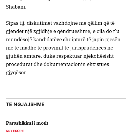
Shabani.
Sipas tij, diskutimet vazhdojnë me qëllim që të
gjendet një zgjidhje e qëndrueshme, e cila do t’u
mundësojë kandidatëve shqiptarë të japin pjesën
më të madhe të provimit të jurisprudencës në
gjuhën amtare, duke respektuar njëkohësisht
procedurat dhe dokumentacionin ekzistues
gjyqësor.
TË NGJAJSHME
Parashikimi i motit
KRYESORE