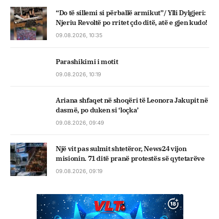
“Do të sillemi si përballë armikut”/ Ylli Dylgjeri:
Njeriu Revoltë po rritet çdo ditë, atë e gjen kudo!
09.08.2026, 10:35
Parashikimi i motit
09.08.2026, 10:19
Ariana shfaqet në shoqëri të Leonora Jakupit në
dasmë, po duken si ‘loçka’
09.08.2026, 09:49
Një vit pas sulmit shtetëror, News24 vijon
misionin. 71 ditë pranë protestës së qytetarëve
09.08.2026, 09:19