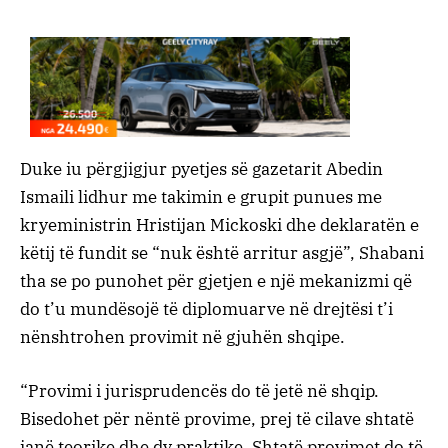
Duke iu përgjigjur pyetjes së gazetarit Abedin
Ismaili lidhur me takimin e grupit punues me
kryeministrin Hristijan Mickoski dhe deklaratën e
këtij të fundit se “nuk është arritur asgjë”, Shabani
tha se po punohet për gjetjen e një mekanizmi që
do t’u mundësojë të diplomuarve në drejtësi t’i
nënshtrohen provimit në gjuhën shqipe.
“Provimi i jurisprudencës do të jetë në shqip.
Bisedohet për nëntë provime, prej të cilave shtatë
janë teorike dhe dy praktike. Shtatë provimet do të