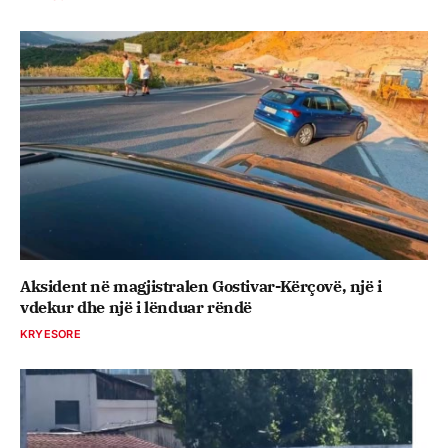
Aksident në magjistralen Gostivar-Kërçovë, një i
vdekur dhe një i lënduar rëndë
KRYESORE