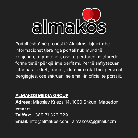
Portali është në pronësi të Almakos, lajmet dhe
informacionet tjera nga portali nuk mund të
kopjohen, të printohen, ose të përdoren në çfarëdo
forme tjetër për qëllime përfitimi. Për të shfrytëzuar
informatat e këtij portali ju lutemi kontaktoni personat
përgjegjës, ose shkruani në email-in oficial të portalit.
ALMAKOS MEDIA GROUP
Adresa:
Miroslav Krleza 14, 1000 Shkup, Maqedoni
Veriore
Tel/fax:
+389 71 322 229
Email:
info@almakos.com
|
almakoss@gmail.com