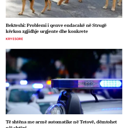
Bekteshi: Problemi i qenve endacakë në Strugë
kërkon zgjidhje urgjente dhe konkrete
KRYESORE
Të shtëna me armë automatike në Tetovë, dëmtohet
një shtëpi