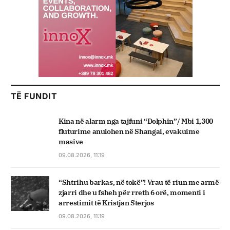
TË FUNDIT
Kina në alarm nga tajfuni “Dolphin”/ Mbi 1,300
fluturime anulohen në Shangai, evakuime
masive
09.08.2026, 11:19
“Shtrihu barkas, në tokë”! Vrau të riun me armë
zjarri dhe u fsheh për rreth 6 orë, momenti i
arrestimit të Kristjan Sterjos
09.08.2026, 11:19