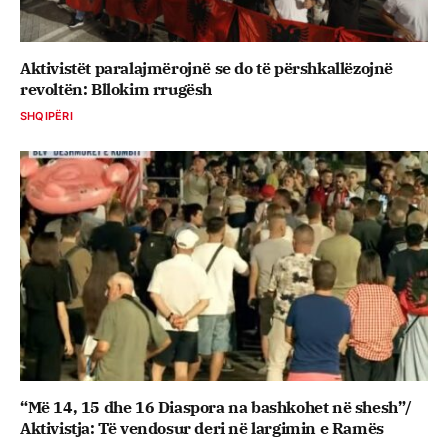
Aktivistët paralajmërojnë se do të përshkallëzojnë
revoltën: Bllokim rrugësh
SHQIPËRI
“Më 14, 15 dhe 16 Diaspora na bashkohet në shesh”/
Aktivistja: Të vendosur deri në largimin e Ramës