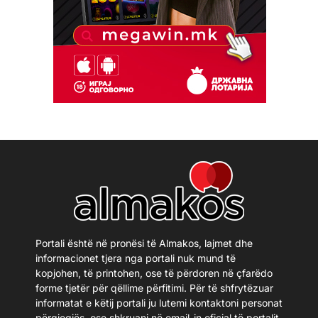
Portali është në pronësi të Almakos, lajmet dhe
informacionet tjera nga portali nuk mund të
kopjohen, të printohen, ose të përdoren në çfarëdo
forme tjetër për qëllime përfitimi. Për të shfrytëzuar
informatat e këtij portali ju lutemi kontaktoni personat
përgjegjës, ose shkruani në email-in oficial të portalit.