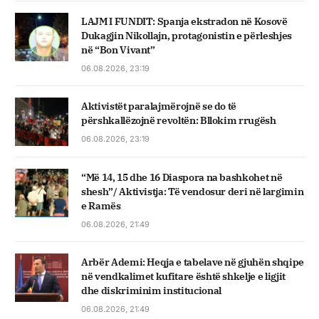
LAJM I FUNDIT: Spanja ekstradon në Kosovë
Dukagjin Nikollajn, protagonistin e përleshjes
në “Bon Vivant”
06.08.2026, 23:19
Aktivistët paralajmërojnë se do të
përshkallëzojnë revoltën: Bllokim rrugësh
06.08.2026, 23:19
“Më 14, 15 dhe 16 Diaspora na bashkohet në
shesh”/ Aktivistja: Të vendosur deri në largimin
e Ramës
06.08.2026, 21:49
Arbër Ademi: Heqja e tabelave në gjuhën shqipe
në vendkalimet kufitare është shkelje e ligjit
dhe diskriminim institucional
06.08.2026, 21:49