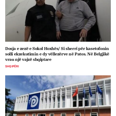
Dosja e zezë e Sokol Hoxhës/ Si sherri për kasetofonin
solli ekzekutimin e dy vëllezërve në Patos. Në Belgjikë
vrau një vajzë shqiptare
SHQIPËRI