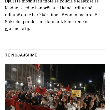
Djali i të moshuarit thotë se policia e Malësisë së
Madhe, si edhe banorët atje i kanë ardhur në
ndihmë duke bërë kërkime në zonën malore të
Shkrelit, por deri më tani nuk kanë rënë në
gjurmët e tij.
TË NGJAJSHME