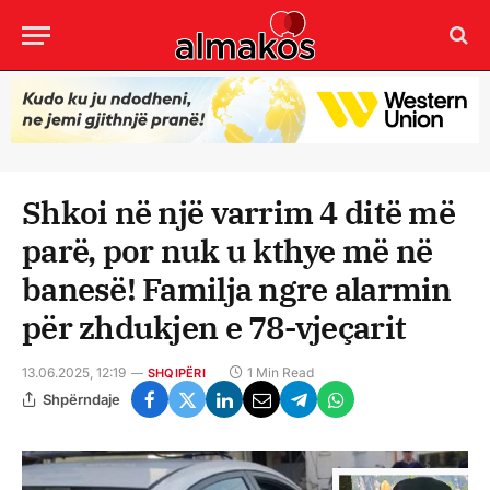
Shkoi në një varrim 4 ditë më
parë, por nuk u kthye më në
banesë! Familja ngre alarmin
për zhdukjen e 78-vjeçarit
13.06.2025, 12:19
1 Min Read
SHQIPËRI
Shpërndaje