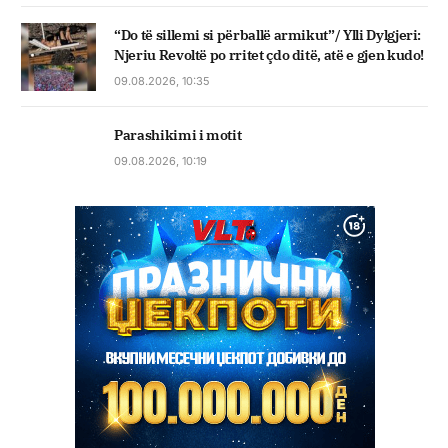
“Do të sillemi si përballë armikut”/ Ylli Dylgjeri:
Njeriu Revoltë po rritet çdo ditë, atë e gjen kudo!
09.08.2026, 10:35
Parashikimi i motit
09.08.2026, 10:19