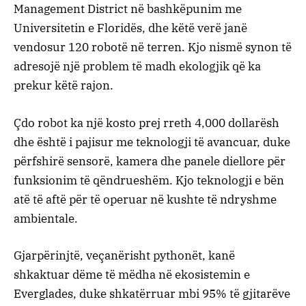
Management District në bashkëpunim me
Universitetin e Floridës, dhe këtë verë janë
vendosur 120 robotë në terren. Kjo nismë synon të
adresojë një problem të madh ekologjik që ka
prekur këtë rajon.
Çdo robot ka një kosto prej rreth 4,000 dollarësh
dhe është i pajisur me teknologji të avancuar, duke
përfshirë sensorë, kamera dhe panele diellore për
funksionim të qëndrueshëm. Kjo teknologji e bën
atë të aftë për të operuar në kushte të ndryshme
ambientale.
Gjarpërinjtë, veçanërisht pythonët, kanë
shkaktuar dëme të mëdha në ekosistemin e
Everglades, duke shkatërruar mbi 95% të gjitarëve