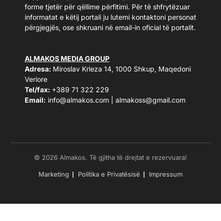
forme tjetër për qëllime përfitimi. Për të shfrytëzuar
informatat e këtij portali ju lutemi kontaktoni personat
përgjegjës, ose shkruani në email-in oficial të portalit.
ALMAKOS MEDIA GROUP
Adresa:
Miroslav Krleza 14, 1000 Shkup, Maqedoni
Veriore
Tel/fax:
+389 71 322 229
Email:
info@almakos.com
|
almakoss@gmail.com
© 2026 Almakos. Të gjitha të drejtat e rezervuara!
Marketing
Politika e Privatësisë
Impressum