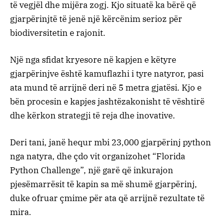
të vegjël dhe mijëra zogj. Kjo situatë ka bërë që
gjarpërinjtë të jenë një kërcënim serioz për
biodiversitetin e rajonit.
Një nga sfidat kryesore në kapjen e këtyre
gjarpërinjve është kamuflazhi i tyre natyror, pasi
ata mund të arrijnë deri në 5 metra gjatësi. Kjo e
bën procesin e kapjes jashtëzakonisht të vështirë
dhe kërkon strategji të reja dhe inovative.
Deri tani, janë hequr mbi 23,000 gjarpërinj python
nga natyra, dhe çdo vit organizohet “Florida
Python Challenge”, një garë që inkurajon
pjesëmarrësit të kapin sa më shumë gjarpërinj,
duke ofruar çmime për ata që arrijnë rezultate të
mira.