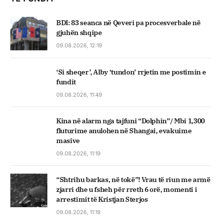
BDI: 83 seanca në Qeveri pa procesverbale në
gjuhën shqipe
09.08.2026, 12:19
‘Si sheqer’, Alby ‘tundon’ rrjetin me postimin e
fundit
09.08.2026, 11:49
Kina në alarm nga tajfuni “Dolphin”/ Mbi 1,300
fluturime anulohen në Shangai, evakuime
masive
09.08.2026, 11:19
“Shtrihu barkas, në tokë”! Vrau të riun me armë
zjarri dhe u fsheh për rreth 6 orë, momenti i
arrestimit të Kristjan Sterjos
09.08.2026, 11:19