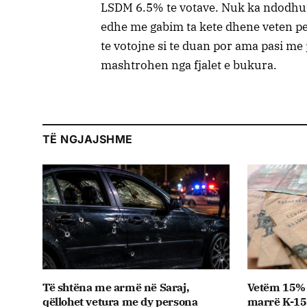
LSDM 6.5% te votave. Nuk ka ndodhur 
edhe me gabim ta kete dhene veten per
te votojne si te duan por ama pasi me 
mashtrohen nga fjalet e bukura.
TË NGJAJSHME
Të shtëna me armë në Saraj,
Vetëm 15% 
qëllohet vetura me dy persona
marrë K-15,