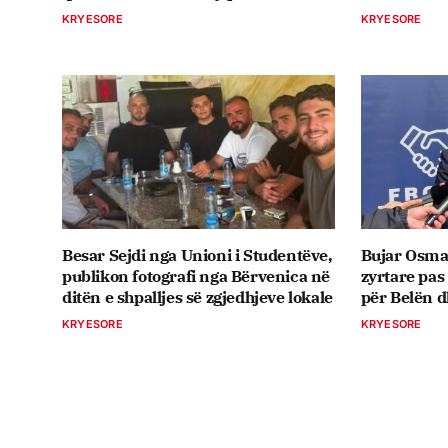
KRYESORE
KRYESORE
Besar Sejdi nga Unioni i Studentëve,
Bujar Osma
publikon fotografi nga Bërvenica në
zyrtare pas
ditën e shpalljes së zgjedhjeve lokale
për Belën 
KRYESORE
KRYESORE