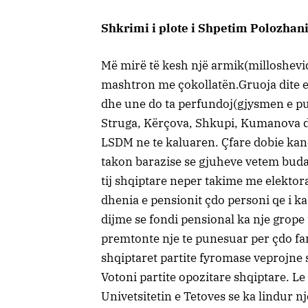
Shkrimi i plote i Shpetim Polozhani
Më mirë të kesh një armik(millosheviq
mashtron me çokollatën.Gruoja dite e 
dhe une do ta perfundoj(gjysmen e pu
Struga, Kërçova, Shkupi, Kumanova dhe
LSDM ne te kaluaren. Çfare dobie kane n
takon barazise se gjuheve vetem budal
tij shqiptare neper takime me elektora
dhenia e pensionit çdo personi qe i ka
dijme se fondi pensional ka nje grope
premtonte nje te punesuar per çdo fami
shqiptaret partite fyromase veprojne si
Votoni partite opozitare shqiptare. Le 
Univetsitetin e Tetoves se ka lindur nje