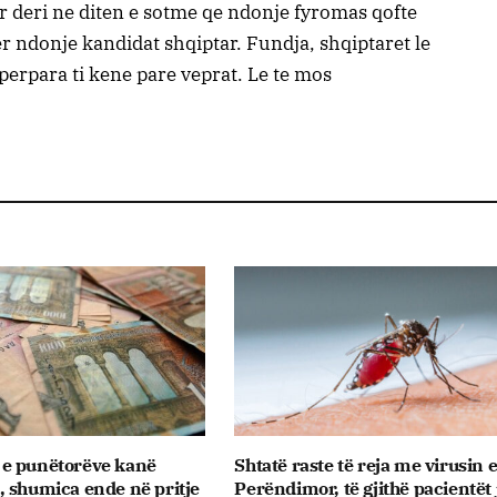
deri ne diten e sotme qe ndonje fyromas qofte
 ndonje kandidat shqiptar. Fundja, shqiptaret le
perpara ti kene pare veprat. Le te mos
e punëtorëve kanë
Shtatë raste të reja me virusin e
 shumica ende në pritje
Perëndimor, të gjithë pacientët