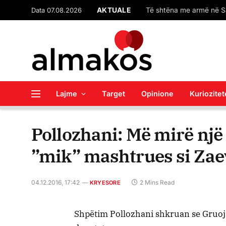
AKTUALE
Data 07.08.2026
Lajme
Target
Opinione
Kuriozitet
Pollozhani: Më mirë një
”mik” mashtrues si Zae
04.12.2016, 17:42
2 Mins Read
KRYESORE
Shpëtim Pollozhani shkruan se Gruoja 