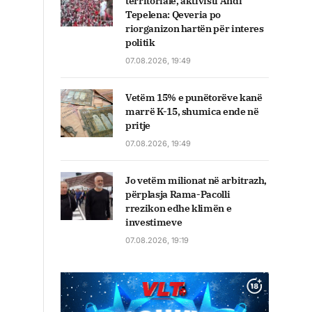
territoriale, aktivisti Andi
Tepelena: Qeveria po
riorganizon hartën për interes
politik
07.08.2026, 19:49
Vetëm 15% e punëtorëve kanë
marrë K-15, shumica ende në
pritje
07.08.2026, 19:49
Jo vetëm milionat në arbitrazh,
përplasja Rama-Pacolli
rrezikon edhe klimën e
investimeve
07.08.2026, 19:19