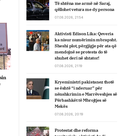
Të shtëna me armë në Saraj,
qëllohet vetura me dy persona
07.08.2026, 21:54
Aktivisti Edison Lika: Qeveria
ka nisur numërimin mbrapsht.
Sheshi plot, përgjigje për ata që
mendojnë se protesta do të
shuhet deri në shtator!
07.08.2026, 21:19
sin
Kryeministri pakistanez thotë
e
se është “i nderuar” për
nënshkrimin e Marrëveshjes së
Përbashkët të Mbrojtjes së
Mekës
07.08.2026, 20:19
Protestat dhe reforma