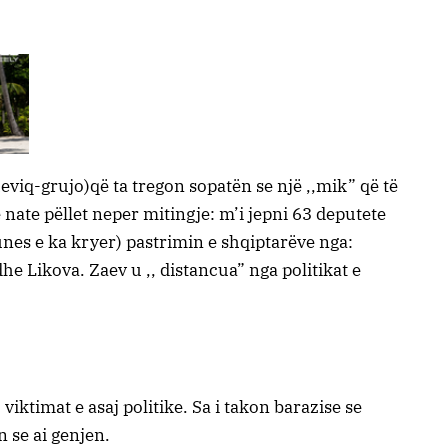
eviq-grujo)që ta tregon sopatën se një ,,mik” që të
nate pëllet neper mitingje: m’i jepni 63 deputete
nes e ka kryer) pastrimin e shqiptarëve nga:
 Likova. Zaev u ,, distancua” nga politikat e
 viktimat e asaj politike. Sa i takon barazise se
 se ai genjen.