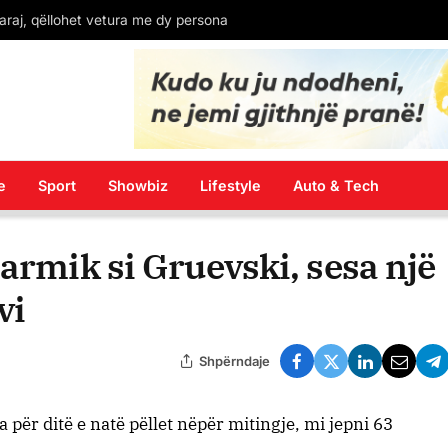
Aktivisti Edison Lika: Qeveria ka nisur numërimin mbrapsht. Sheshi plot, përgjigje për ata që mendojnë se protesta do të shuhet deri në shtator!
e
Sport
Showbiz
Lifestyle
Auto & Tech
 armik si Gruevski, sesa një
vi
Shpërndaje
për ditë e natë pëllet nëpër mitingje, mi jepni 63