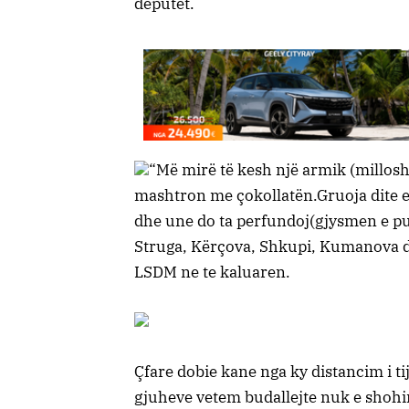
deputet.
“Më mirë të kesh një armik (millosh
mashtron me çokollatën.Gruoja dite e 
dhe une do ta perfundoj(gjysmen e pu
Struga, Kërçova, Shkupi, Kumanova dhe
LSDM ne te kaluaren.
Çfare dobie kane nga ky distancim i tij
gjuheve vetem budallejte nuk e shohin