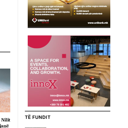
TË FUNDIT
 Nilit
 janë