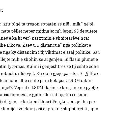
t:
-grujo)që ta tregon sopatën se një ,,mik” që të
nate pëllet neper mitingje: m’i jepni 63 deputete
nes e ka kryer) pastrimin e shqiptarëve nga:
 Likova. Zaev u ,, distancua” nga politikat e
ga ky distancim i tij viktimat e asaj politike. Sa i
lejte nuk e sh
ohin se ai genjen. Si flasin piunet e
tin fyromas. Kulmi i genjeshtres se tij eshte edhe
 mbushur 65 vjet. Ku do ti gjeje parate. Te gjithe e
 te madhe dhe eshte para kolapsit. LSDM dikur
lje!?. Veprat e LSDM flasin se kur jane ne pyetje
pas thenies: te gjithe derrat nje turi e kane.
ti digjen se ferkuari duart Ferçkos, ai qe tha per
 femije i vdekur pasi ai pret qe shqiptaret ti japin