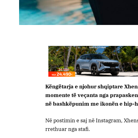
Këngëtarja e njohur shqiptare Xhen
momente të veçanta nga prapaskenat
në bashkëpunim me ikonën e hip-ho
Në postimin e saj në Instagram, Xhens
rrethuar nga stafi.