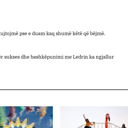
ujtojmë pse e duam kaq shumë këtë që bëjmë.
etër sukses dhe bashkëpunimi me Ledrin ka ngjallur