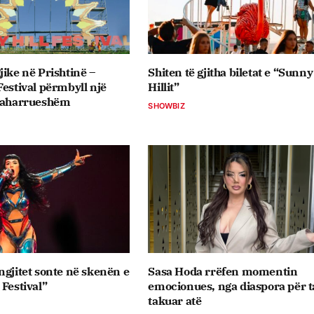
jike në Prishtinë –
Shiten të gjitha biletat e “Sunny
Festival përmbyll një
Hillit”
 paharrueshëm
SHOWBIZ
ngjitet sonte në skenën e
Sasa Hoda rrëfen momentin
 Festival”
emocionues, nga diaspora për t
takuar atë