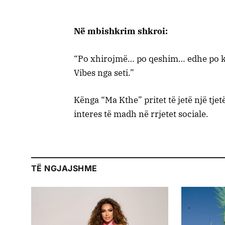
Në mbishkrim shkroi:
“Po xhirojmë… po qeshim… edhe po k
Vibes nga seti.”
Kënga “Ma Kthe” pritet të jetë një tj
interes të madh në rrjetet sociale.
TË NGJAJSHME