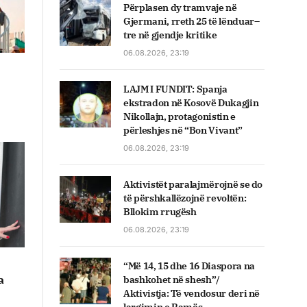
Përplasen dy tramvaje në
Gjermani, rreth 25 të lënduar–
tre në gjendje kritike
06.08.2026, 23:19
LAJM I FUNDIT: Spanja
ekstradon në Kosovë Dukagjin
Nikollajn, protagonistin e
përleshjes në “Bon Vivant”
06.08.2026, 23:19
Aktivistët paralajmërojnë se do
të përshkallëzojnë revoltën:
Bllokim rrugësh
06.08.2026, 23:19
“Më 14, 15 dhe 16 Diaspora na
a
bashkohet në shesh”/
Aktivistja: Të vendosur deri në