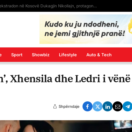
LAJM I FUNDIT: Spanja ekstradon në Kosovë Dukagjin Nikollajn, protagonistin e përleshjes në “Bon Vivant”
e
Sport
Showbiz
Lifestyle
Auto & Tech
’, Xhensila dhe Ledri i vënë
Shpërndaje