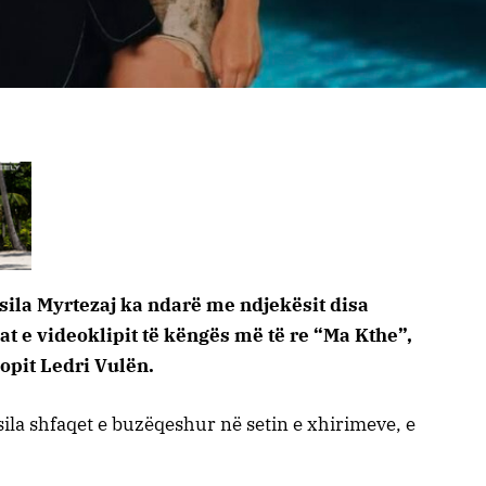
sila Myrtezaj ka ndarë me ndjekësit disa
 e videoklipit të këngës më të re “Ma Kthe”,
pit Ledri Vulën.
ila shfaqet e buzëqeshur në setin e xhirimeve, e