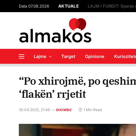
Data 07.08.2026
AKTUALE
Lajme
Target
Opinione
Kuriozitet
“Po xhirojmë, po qeshim
‘flakën’ rrjetit
30.04.2025, 21:49
1 Min Read
SHOWBIZ