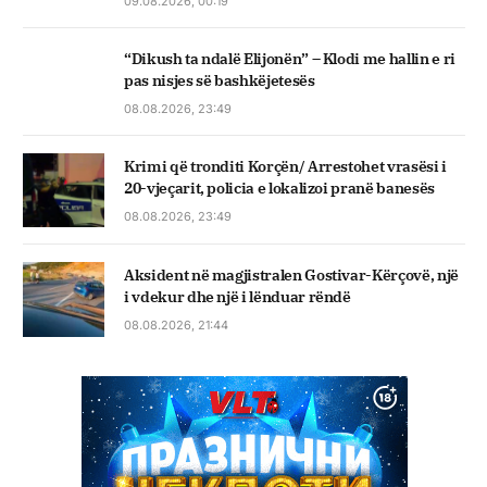
09.08.2026, 00:19
“Dikush ta ndalë Elijonën” – Klodi me hallin e ri
pas nisjes së bashkëjetesës
08.08.2026, 23:49
Krimi që tronditi Korçën/ Arrestohet vrasësi i
20-vjeçarit, policia e lokalizoi pranë banesës
08.08.2026, 23:49
Aksident në magjistralen Gostivar-Kërçovë, një
i vdekur dhe një i lënduar rëndë
08.08.2026, 21:44