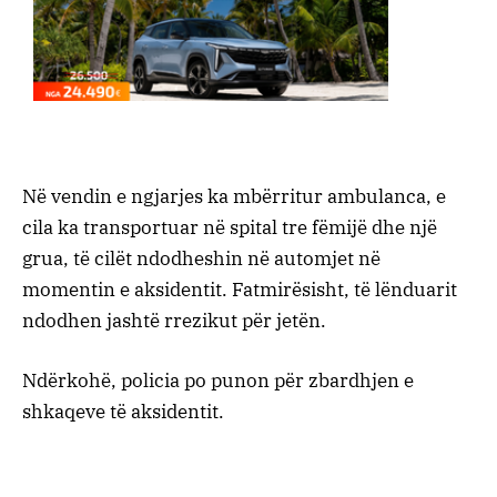
Në vendin e ngjarjes ka mbërritur ambulanca, e
cila ka transportuar në spital tre fëmijë dhe një
grua, të cilët ndodheshin në automjet në
momentin e aksidentit. Fatmirësisht, të lënduarit
ndodhen jashtë rrezikut për jetën.
Ndërkohë, policia po punon për zbardhjen e
shkaqeve të aksidentit.