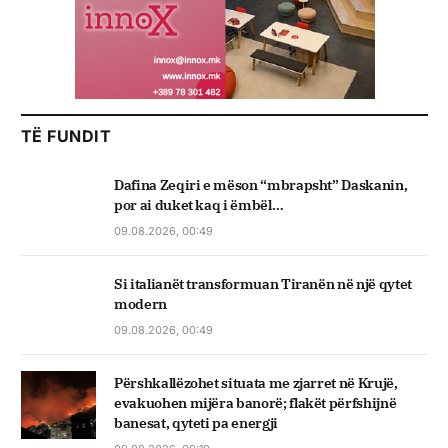
TË FUNDIT
Dafina Zeqiri e mëson “mbrapsht” Daskanin,
por ai duket kaq i ëmbël…
09.08.2026, 00:49
Si italianët transformuan Tiranën në një qytet
modern
09.08.2026, 00:49
Përshkallëzohet situata me zjarret në Krujë,
evakuohen mijëra banorë; flakët përfshijnë
banesat, qyteti pa energji