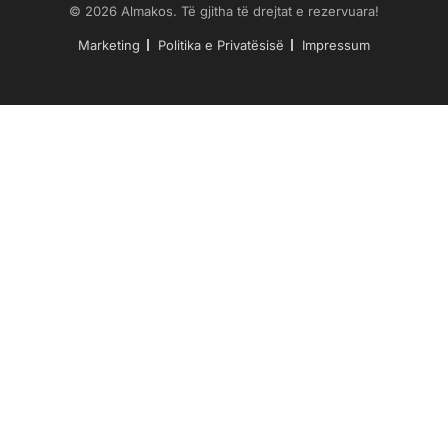
© 2026 Almakos. Të gjitha të drejtat e rezervuara!
Marketing
Politika e Privatësisë
Impressum