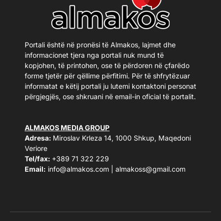
Portali është në pronësi të Almakos, lajmet dhe
informacionet tjera nga portali nuk mund të
kopjohen, të printohen, ose të përdoren në çfarëdo
forme tjetër për qëllime përfitimi. Për të shfrytëzuar
informatat e këtij portali ju lutemi kontaktoni personat
përgjegjës, ose shkruani në email-in oficial të portalit.
ALMAKOS MEDIA GROUP
Adresa:
Miroslav Krleza 14, 1000 Shkup, Maqedoni
Veriore
Tel/fax:
+389 71 322 229
Email:
info@almakos.com
|
almakoss@gmail.com