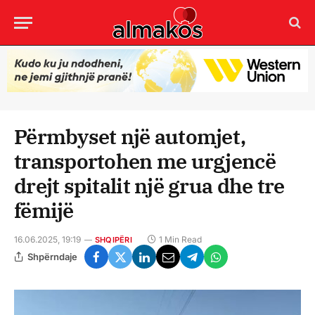
Përmbyset një automjet,
transportohen me urgjencë
drejt spitalit një grua dhe tre
fëmijë
16.06.2025, 19:19
1 Min Read
SHQIPËRI
Shpërndaje