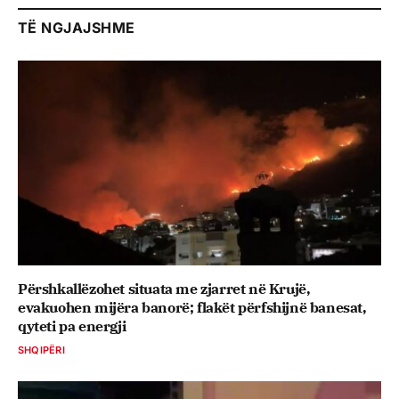
TË NGJAJSHME
Përshkallëzohet situata me zjarret në Krujë,
evakuohen mijëra banorë; flakët përfshijnë banesat,
qyteti pa energji
SHQIPËRI