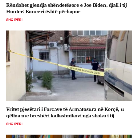
Rëndohet gjendja shëndetësore e Joe Biden, djali i tij
Hunter: Kanceri është përhapur
SHQIPËRI
Vritet pjesëtari i Forcave të Armatosura në Korçë, u
qëllua me breshëri kallashnikovi nga shoku i tij
SHQIPËRI