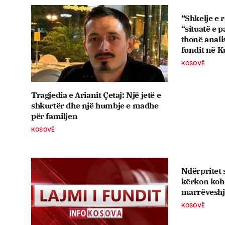
“Shkelje e 
“situatë e 
thonë analis
fundit në 
KOSOVË
Tragjedia e Arianit Çetaj: Një jetë e
shkurtër dhe një humbje e madhe
për familjen
KOSOVË
Ndërpritet 
kërkon koh
marrëveshje
KOSOVË