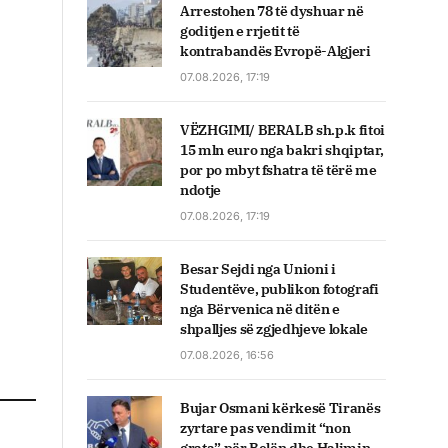
Arrestohen 78 të dyshuar në
goditjen e rrjetit të
kontrabandës Evropë-Algjeri
07.08.2026, 17:19
VËZHGIMI/ BERALB sh.p.k fitoi
15 mln euro nga bakri shqiptar,
por po mbyt fshatra të tërë me
ndotje
07.08.2026, 17:19
Besar Sejdi nga Unioni i
Studentëve, publikon fotografi
nga Bërvenica në ditën e
shpalljes së zgjedhjeve lokale
07.08.2026, 16:56
Bujar Osmani kërkesë Tiranës
zyrtare pas vendimit “non