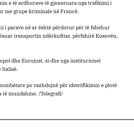
in e të ardhurave të gjeneruara nga trafikimi i
hur me grupe kriminale në Francë.
mi i parave në ar është përdorur për të fshehur
tësuar transportin ndërkufitar, përfshirë Kosovën,
pol dhe Eurojust, si dhe nga institucionet
Italisë.
kombëtare po vazhdojnë për identifikimin e plotë
era të mundshme. /Telegrafi/