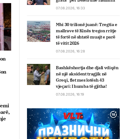
grata” për Belën dhe Halimin
07.08.2026, 16:33
Mbi 30 trilionë juanë: Tregtia e
mallrave të Kinës tregon rritje
të fortë në shtatë muajt e parë
të vitit 2026
07.08.2026, 16:28
don
Bashkëshortja dhe djali vdiqën
Bon
në një aksident tragjik në
Greqi, flet mes lotësh 43
vjeçari: I humba të gjitha!
07.08.2026, 16:19
 Jemi
arë,
hje