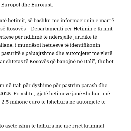
 Europol dhe Eurojust.
gjatë hetimit, së bashku me informacionin e marrë
 së Kosovës – Departamenti për Hetimin e Krimit
rkese për ndihmë të ndërsjellë juridike të
aliane, i mundësoi hetuesve të identifikonin
t, pasuritë e paluajtshme dhe automjetet me vlerë
tuar shtetas të Kosovës që banojnë në Itali”, thuhet
tim në Itali për dyshime për pastrim parash dhe
 2025. Po ashtu, gjatë hetimeve janë zbuluar më
 2.5 milionë euro të fshehura në automjete të
o asete ishin të lidhura me një rrjet kriminal