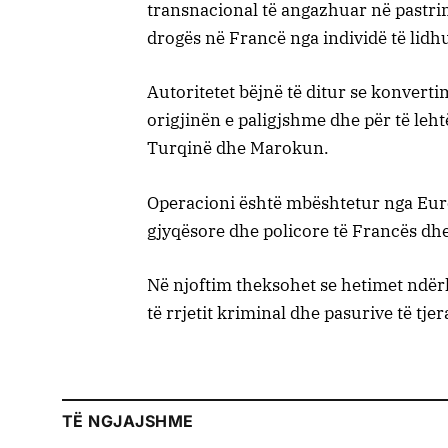
transnacional të angazhuar në pastrim
drogës në Francë nga individë të lid
Autoritetet bëjnë të ditur se konverti
origjinën e paligjshme dhe për të leh
Turqinë dhe Marokun.
Operacioni është mbështetur nga Euro
gjyqësore dhe policore të Francës dhe 
Në njoftim theksohet se hetimet ndër
të rrjetit kriminal dhe pasurive të tj
TË NGJAJSHME