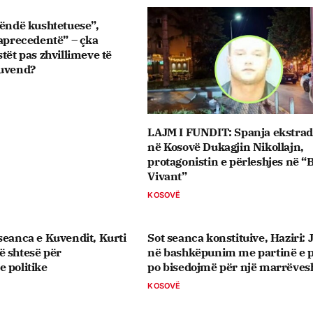
rëndë kushtetuese”,
paprecedentë” – çka
tët pas zhvillimeve të
Kuvend?
LAJM I FUNDIT: Spanja ekstra
në Kosovë Dukagjin Nikollajn,
protagonistin e përleshjes në “
Vivant”
KOSOVË
seanca e Kuvendit, Kurti
Sot seanca konstituive, ​Haziri:
ë shtesë për
në bashkëpunim me partinë e p
 politike
po bisedojmë për një marrëves
KOSOVË