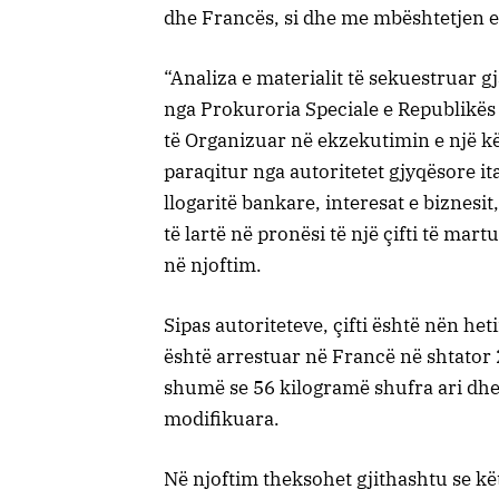
dhe Francës, si dhe me mbështetjen e
“Analiza e materialit të sekuestruar 
nga Prokuroria Speciale e Republikës
të Organizuar në ekzekutimin e një kë
paraqitur nga autoritetet gjyqësore it
llogaritë bankare, interesat e biznesi
të lartë në pronësi të një çifti të mar
në njoftim.
Sipas autoriteteve, çifti është nën he
është arrestuar në Francë në shtator
shumë se 56 kilogramë shufra ari dhe
modifikuara.
Në njoftim theksohet gjithashtu se kët