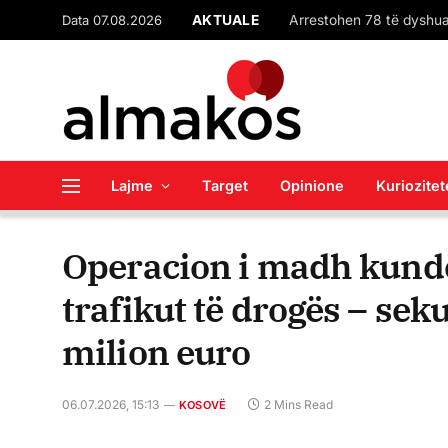
Data 07.08.2026
AKTUALE
Lajme
Target
Opinione
Kuriozitet
Operacion i madh kundë
trafikut të drogës – sek
milion euro
06.07.2026, 15:13
2 Mins Read
KOSOVË