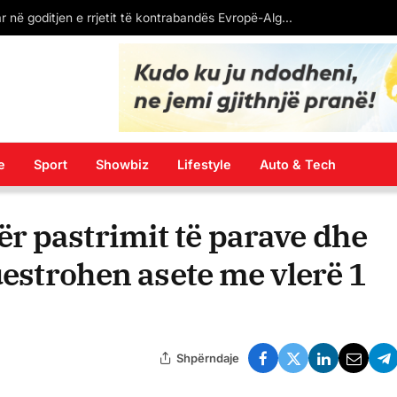
VËZHGIMI/ BERALB sh.p.k fitoi 15 mln euro nga bakri shqiptar, por po mbyt fshatra të tërë me ndotje
e
Sport
Showbiz
Lifestyle
Auto & Tech
r pastrimit të parave dhe
uestrohen asete me vlerë 1
Shpërndaje