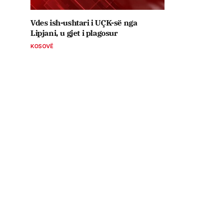
Vdes ish-ushtari i UÇK-së nga
Lipjani, u gjet i plagosur
KOSOVË