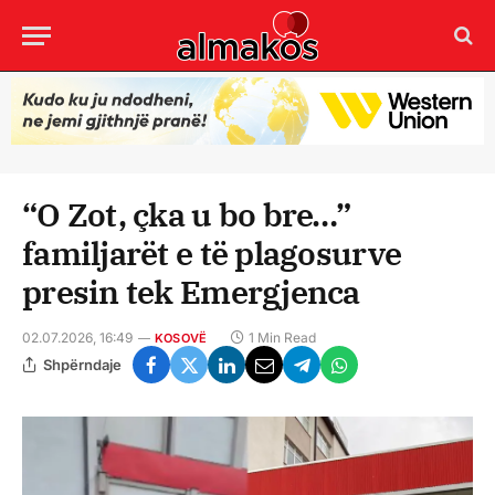
“O Zot, çka u bo bre…”
familjarët e të plagosurve
presin tek Emergjenca
02.07.2026, 16:49
1 Min Read
KOSOVË
Shpërndaje