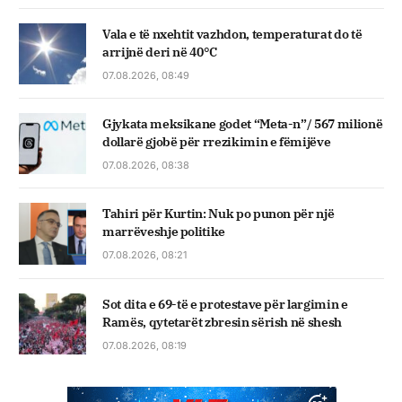
Vala e të nxehtit vazhdon, temperaturat do të
arrijnë deri në 40°C
07.08.2026, 08:49
Gjykata meksikane godet “Meta-n”/ 567 milionë
dollarë gjobë për rrezikimin e fëmijëve
07.08.2026, 08:38
Tahiri për Kurtin: Nuk po punon për një
marrëveshje politike
07.08.2026, 08:21
Sot dita e 69-të e protestave për largimin e
Ramës, qytetarët zbresin sërish në shesh
07.08.2026, 08:19