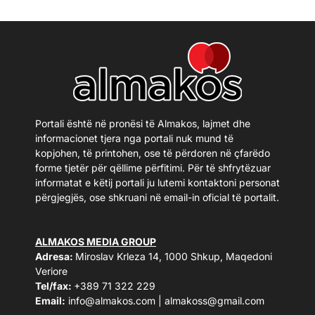
Portali është në pronësi të Almakos, lajmet dhe
informacionet tjera nga portali nuk mund të
kopjohen, të printohen, ose të përdoren në çfarëdo
forme tjetër për qëllime përfitimi. Për të shfrytëzuar
informatat e këtij portali ju lutemi kontaktoni personat
përgjegjës, ose shkruani në email-in oficial të portalit.
ALMAKOS MEDIA GROUP
Adresa:
Miroslav Krleza 14, 1000 Shkup, Maqedoni
Veriore
Tel/fax:
+389 71 322 229
Email:
info@almakos.com
|
almakoss@gmail.com