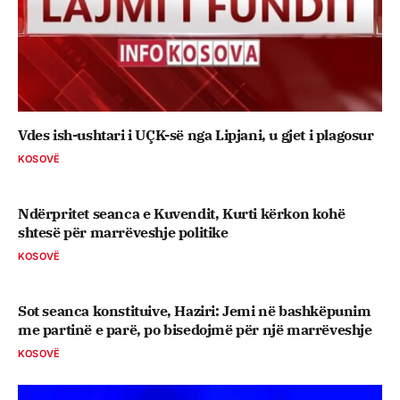
Vdes ish-ushtari i UÇK-së nga Lipjani, u gjet i plagosur
KOSOVË
Ndërpritet seanca e Kuvendit, Kurti kërkon kohë
shtesë për marrëveshje politike
KOSOVË
Sot seanca konstituive, ​Haziri: Jemi në bashkëpunim
me partinë e parë, po bisedojmë për një marrëveshje
KOSOVË