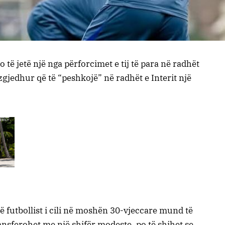
të jetë një nga përforcimet e tij të para në radhët
zgjedhur që të “peshkojë” në radhët e Interit një
jë futbollist i cili në moshën 30-vjeccare mund të
ansferohet me një shifër modeste, po të shihet se