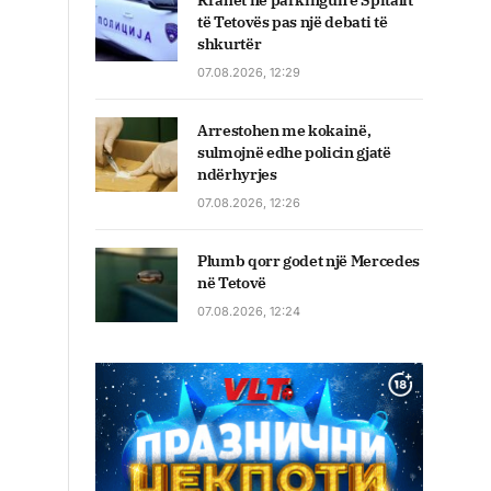
Rrahet në parkingun e Spitalit
të Tetovës pas një debati të
shkurtër
07.08.2026, 12:29
Arrestohen me kokainë,
sulmojnë edhe policin gjatë
ndërhyrjes
07.08.2026, 12:26
Plumb qorr godet një Mercedes
në Tetovë
07.08.2026, 12:24