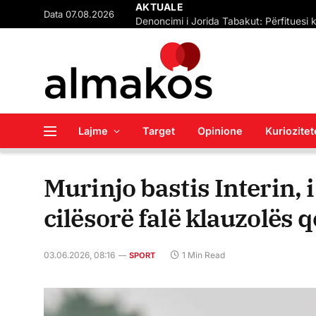
Data 07.08.2026
AKTUALE
Lajme
Target
Opinione
Kuriozitet
Murinjo bastis Interin, 
cilësorë falë klauzolës 
03.06.2026, 08:16
1 Min Read
SPORT