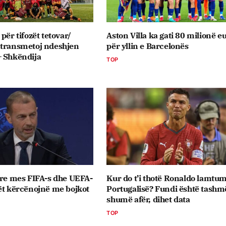
për tifozët tetovar/
Aston Villa ka gati 80 milionë e
 transmetoj ndeshjen
për yllin e Barcelonës
– Shkëndija
TOP
 re mes FIFA-s dhe UEFA-
Kur do t’i thotë Ronaldo lamtum
ët kërcënojnë me bojkot
Portugalisë? Fundi është tashm
shumë afër, dihet data
TOP