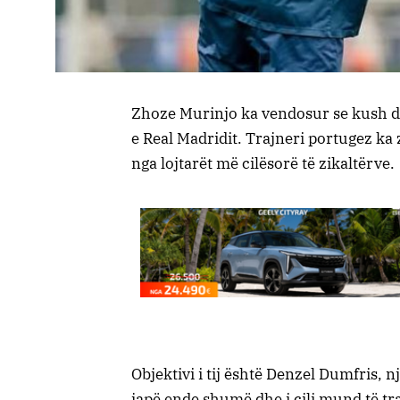
Zhoze Murinjo ka vendosur se kush do 
e Real Madridit. Trajneri portugez ka 
nga lojtarët më cilësorë të zikaltërve.
Objektivi i tij është Denzel Dumfris, n
japë ende shumë dhe i cili mund të tr