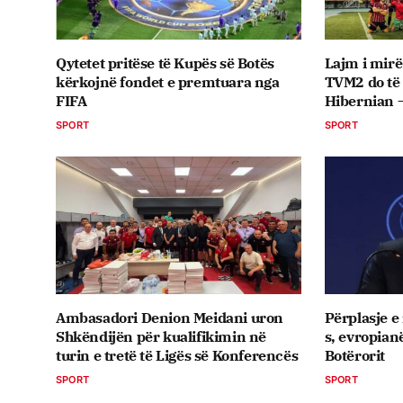
Qytetet pritëse të Kupës së Botës
Lajm i mirë 
kërkojnë fondet e premtuara nga
TVM2 do të
FIFA
Hibernian 
SPORT
SPORT
Ambasadori Denion Meidani uron
Përplasje e
Shkëndijën për kualifikimin në
s, evropian
turin e tretë të Ligës së Konferencës
Botërorit
SPORT
SPORT