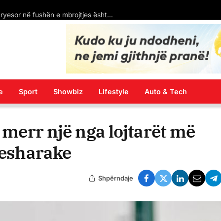
Tragjedia e Arianit Çetaj: Një jetë e shkurtër dhe një humbje e madhe për familjen
e
Sport
Showbiz
Lifestyle
Auto & Tech
i merr një nga lojtarët më
qesharake
Shpërndaje