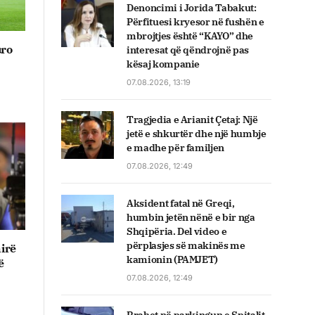
Denoncimi i Jorida Tabakut:
Përfituesi kryesor në fushën e
mbrojtjes është “KAYO” dhe
uro
interesat që qëndrojnë pas
kësaj kompanie
07.08.2026, 13:19
Tragjedia e Arianit Çetaj: Një
jetë e shkurtër dhe një humbje
e madhe për familjen
07.08.2026, 12:49
Aksident fatal në Greqi,
humbin jetën nënë e bir nga
Shqipëria. Del video e
përplasjes së makinës me
irë
kamionin (PAMJET)
ë
07.08.2026, 12:49