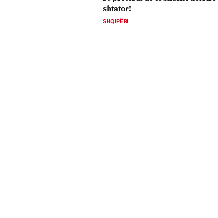
shtator!
SHQIPËRI