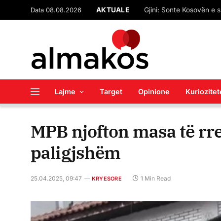
Data 08.08.2026
AKTUALE
“Çfarë pret SPAK-u”? M
Lajme
Target
Opinione
Kuriozitet
MPB njofton masa të rr
paligjshëm
25.04.2025, 09:47
1 Min Read
KRYESORE