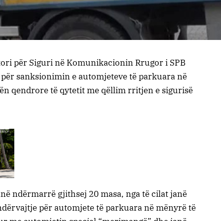
ktori për Siguri në Komunikacionin Rrugor i SPB
për sanksionimin e automjeteve të parkuara në
n qendrore të qytetit me qëllim rritjen e sigurisë
ë ndërmarrë gjithsej 20 masa, nga të cilat janë
dërvajtje për automjete të parkuara në mënyrë të