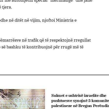
qur me automjetin special “merimangë” dhe janë
 tjera.
dhe në ditët në vijim, njoftoi Ministria e
esëmarrësve në trafik që të respektojnë rregullat
hë së bashku të kontribuojnë për rrugë më të
Sulmet e ushtrisë izraelite dhe
pushtuesve synojnë 5 komunite
palestineze në Bregun Perënd