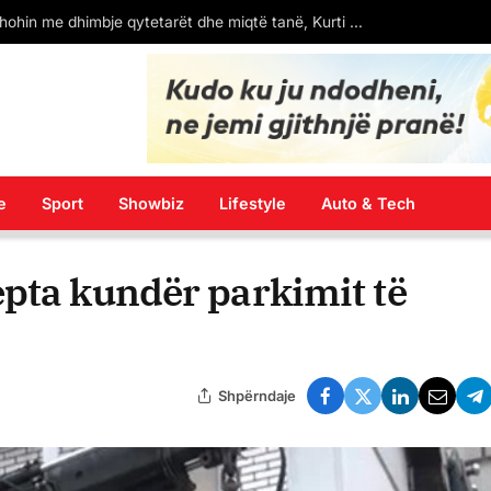
esazhi që lanë protestuesit në Bulevard (FOTO)
e
Sport
Showbiz
Lifestyle
Auto & Tech
epta kundër parkimit të
Shpërndaje