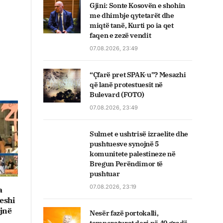
Gjini: Sonte Kosovën e shohin
me dhimbje qytetarët dhe
miqtë tanë, Kurti po ia qet
faqen e zezë vendit
07.08.2026, 23:49
“Çfarë pret SPAK-u”? Mesazhi
që lanë protestuesit në
Bulevard (FOTO)
07.08.2026, 23:49
Sulmet e ushtrisë izraelite dhe
pushtuesve synojnë 5
komunitete palestineze në
Bregun Perëndimor të
pushtuar
07.08.2026, 23:19
a
eshi
ojnë
Nesër fazë portokalli,