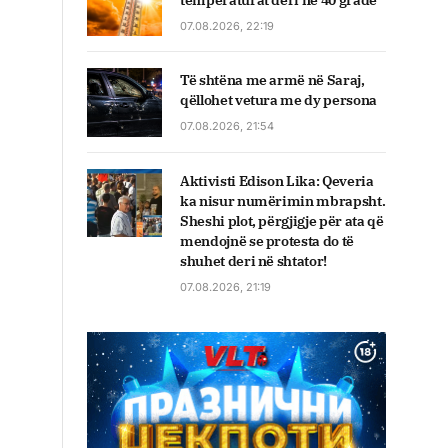
temperaturat deri në 40 gradë
07.08.2026, 22:19
Të shtëna me armë në Saraj,
qëllohet vetura me dy persona
07.08.2026, 21:54
Aktivisti Edison Lika: Qeveria
ka nisur numërimin mbrapsht.
Sheshi plot, përgjigje për ata që
mendojnë se protesta do të
shuhet deri në shtator!
07.08.2026, 21:19