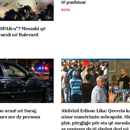
të pushtuar
BOTA
 SPAK-u”? Mesazhi që
tuesit në Bulevard
e armë në Saraj,
Aktivisti Edison Lika: Qeveria k
tura me dy persona
nisur numërimin mbrapsht. Sh
plot, përgjigje për ata që mend
se protesta do të shuhet deri në