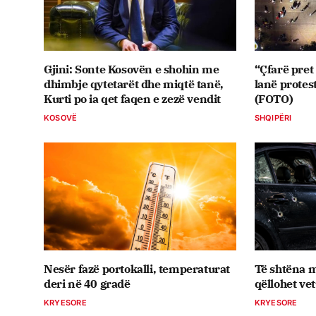
Gjini: Sonte Kosovën e shohin me
“Çfarë pret
dhimbje qytetarët dhe miqtë tanë,
lanë protes
Kurti po ia qet faqen e zezë vendit
(FOTO)
KOSOVË
SHQIPËRI
Nesër fazë portokalli, temperaturat
Të shtëna m
deri në 40 gradë
qëllohet ve
KRYESORE
KRYESORE