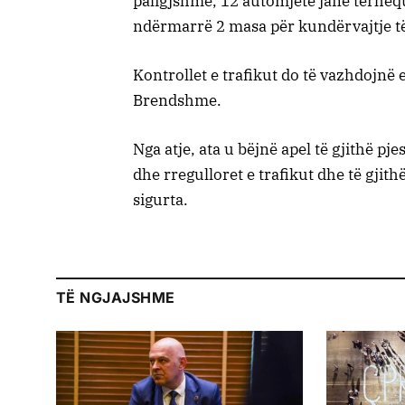
paligjshme, 12 automjete janë tërhe
ndërmarrë 2 masa për kundërvajtje të
Kontrollet e trafikut do të vazhdojnë e
Brendshme.
Nga atje, ata u bëjnë apel të gjithë pj
dhe rregulloret e trafikut dhe të gjit
sigurta.
TË NGJAJSHME