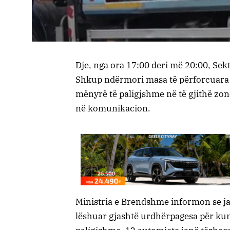
Dje, nga ora 17:00 deri më 20:00, Se
Shkup ndërmori masa të përforcuara 
mënyrë të paligjshme në të gjithë zonë
në komunikacion.
Ministria e Brendshme informon se jan
lëshuar gjashtë urdhërpagesa për kun