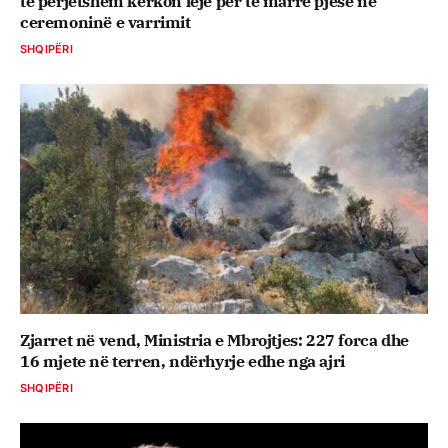
të përjetshëm kërkon leje për të marrë pjesë në
ceremoninë e varrimit
SHQIPËRI
Zjarret në vend, Ministria e Mbrojtjes: 227 forca dhe
16 mjete në terren, ndërhyrje edhe nga ajri
SHQIPËRI