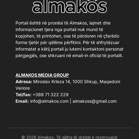
Portali është në pronësi të Almakos, lajmet dhe
informacionet tjera nga portali nuk mund të
kopjohen, të printohen, ose të përdoren në çfarëdo
forme tjetër për qëllime përfitimi. Për të shfrytëzuar
informatat e këtij portali ju lutemi kontaktoni personat
përgjegjës, ose shkruani në email-in oficial të portalit.
ALMAKOS MEDIA GROUP
Adresa:
Miroslav Krleza 14, 1000 Shkup, Maqedoni
Veriore
Tel/fax:
+389 71 322 229
Email:
info@almakos.com
|
almakoss@gmail.com
© 2026 Almakos. Të gjitha të drejtat e rezervuara!