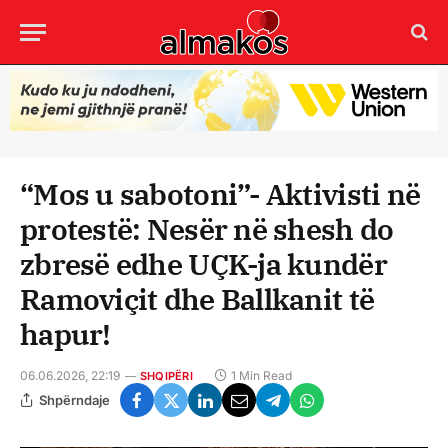
“Mos u sabotoni”- Aktivisti në
protestë: Nesër në shesh do
zbresë edhe UÇK-ja kundër
Ramoviçit dhe Ballkanit të
hapur!
06.06.2026, 22:19
1 Min Read
SHQIPËRI
Shpërndaje