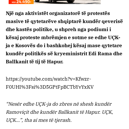
Një nga aktivistët organizatorë të protestës
masive të qytetarëve shqiptarë kundër qeverisë
dhe kastës politike, u shpreh nga podiumi i
kësaj proteste mbrëmjen e sotme se edhe UÇK-
ja e Kosovës do i bashkohej kësaj mase qytetare
kundër politikës së kryeministrit Edi Rama dhe
Ballkanit të tij të Hapur.
https://youtube.com/watch?v=Kfwzr-
F0UHI%3Fsi%3D5GPtFpBCTbYvYxKV
“Nesër edhe UÇK-ja do zbres në shesh kundër
Ramoviçit dhe kundër Ballkanit të Hapur. UÇK,
UÇK…”, tha ai mes të tjerash.