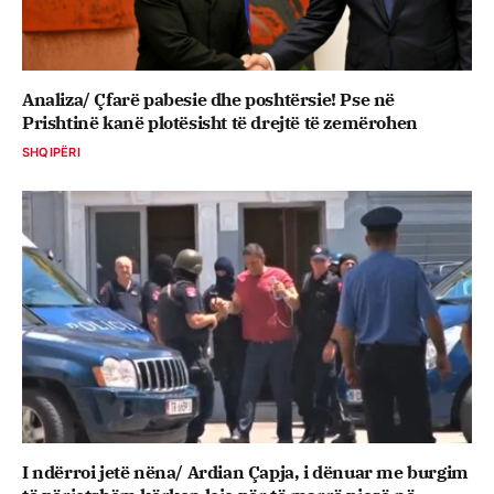
Analiza/ Çfarë pabesie dhe poshtërsie! Pse në
Prishtinë kanë plotësisht të drejtë të zemërohen
SHQIPËRI
I ndërroi jetë nëna/ Ardian Çapja, i dënuar me burgim