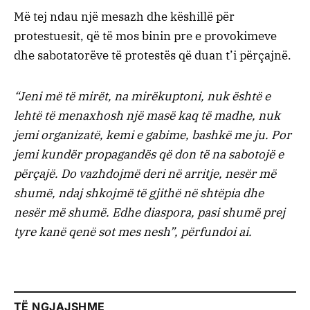
Më tej ndau një mesazh dhe këshillë për
protestuesit, që të mos binin pre e provokimeve
dhe sabotatorëve të protestës që duan t’i përçajnë.
“Jeni më të mirët, na mirëkuptoni, nuk është e
lehtë të menaxhosh një masë kaq të madhe, nuk
jemi organizatë, kemi e gabime, bashkë me ju. Por
jemi kundër propagandës që don të na sabotojë e
përçajë. Do vazhdojmë deri në arritje, nesër më
shumë, ndaj shkojmë të gjithë në shtëpia dhe
nesër më shumë. Edhe diaspora, pasi shumë prej
tyre kanë qenë sot mes nesh”, përfundoi ai.
TË NGJAJSHME