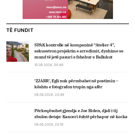
TË FUNDIT
SPAK kontrolle në kompaninë “Atelier 4”,
sekuestron projektin e arredimit, dyshime se
mund të jetë pasuri e fshehur e Ballukut
10.08.2026, 00:49
‘ZJARR’, Egli nuk përmbahet në postimin –
kështu e fotografon trupin nga afër
09.08.2026, 23:49
Përkeqësohet gjendja e Joe Biden, djali i tij
zbulon detaje: Kanceri është përhapur në kocka
09.08.2026, 23:19