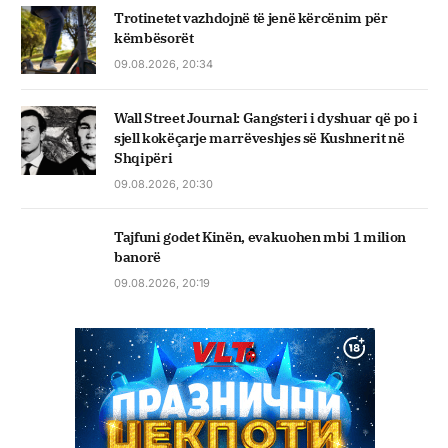
Trotinetet vazhdojnë të jenë kërcënim për
këmbësorët
09.08.2026, 20:34
Wall Street Journal: Gangsteri i dyshuar që po i
sjell kokëçarje marrëveshjes së Kushnerit në
Shqipëri
09.08.2026, 20:30
Tajfuni godet Kinën, evakuohen mbi 1 milion
banorë
09.08.2026, 20:19