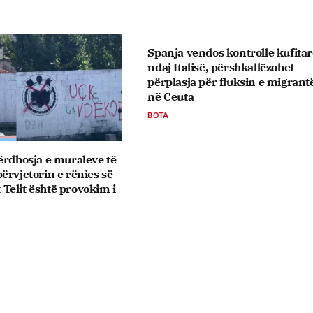
Spanja vendos kontrolle kufitar
ndaj Italisë, përshkallëzohet
përplasja për fluksin e migrant
në Ceuta
BOTA
ërdhosja e muraleve të
ërvjetorin e rënies së
elit është provokim i