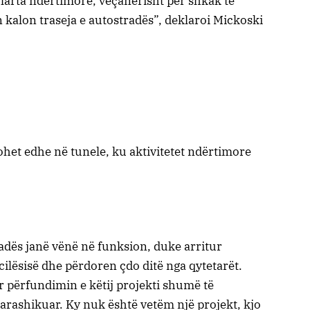
ë larta ndërtimore, veçanërisht për shkak të
 kalon traseja e autostradës”, deklaroi Mickoski
unohet edhe në tunele, ku aktivitetet ndërtimore
radës janë vënë në funksion, duke arritur
 cilësisë dhe përdoren çdo ditë nga qytetarët.
 përfundimin e këtij projekti shumë të
parashikuar. Ky nuk është vetëm një projekt, kjo