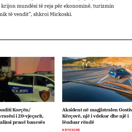
t, krijon mundësi të reja për ekonominë, turizmin
ik të vendit”, shkroi Mickoski.
onditi Korçën/
Aksident në magjistralen Gosti
rasësi i 20-vjeçarit,
Kërçovë, një i vdekur dhe një i
kalizoi pranë banesës
lënduar rëndë
KRYESORE