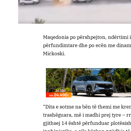
Maqedonia po përshpejton, ndërtimi 
përfundimtare dhe po ecën me dinamikë
Mickoski.
“Dita e sotme na bën të themi me kren
trashëguara, më i madhi prej tyre – rr
gjithsej 14 është përfunduar plotësish