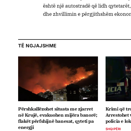
është një autostradë që lidh qytetarë
dhe zhvillimin e përgjithshëm ekonom
TË NGJAJSHME
Përshkallëzohet situata me zjarret
Krimi që tr
në Krujë, evakuohen mijëra banorë;
Arrestohet v
flakët përfshijnë banesat, qyteti pa
policia e lo
energji
SHQIPËRI