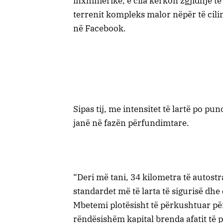
inxhinierike, e cila kërkon zgjidhje t
terrenit kompleks malor nëpër të cilin
në Facebook.
Sipas tij, me intensitet të lartë po p
janë në fazën përfundimtare.
“Deri më tani, 34 kilometra të autost
standardet më të larta të sigurisë dhe
Mbetemi plotësisht të përkushtuar për
rëndësishëm kapital brenda afatit të 