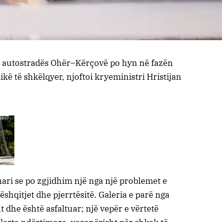
i autostradës Ohër–Kërçovë po hyn në fazën
 të shkëlqyer, njoftoi kryeministri Hristijan
ari se po zgjidhim një nga një problemet e
ëshqitjet dhe pjerrtësitë. Galeria e parë nga
t dhe është asfaltuar; një vepër e vërtetë