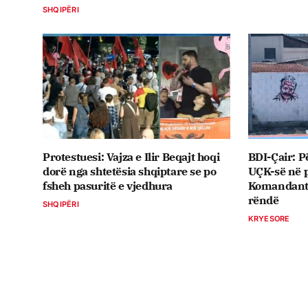
SHQIPËRI
Protestuesi: Vajza e Ilir Beqajt hoqi
BDI-Çair: P
dorë nga shtetësia shqiptare se po
UÇK-së në p
fsheh pasuritë e vjedhura
Komandant T
rëndë
SHQIPËRI
KRYESORE