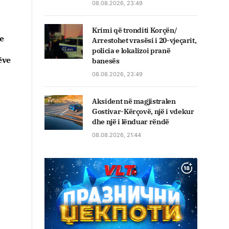
08.08.2026, 23:49
Krimi që tronditi Korçën/
e
Arrestohet vrasësi i 20-vjeçarit,
policia e lokalizoi pranë
ëve
banesës
08.08.2026, 23:49
Aksident në magjistralen
Gostivar-Kërçovë, një i vdekur
dhe një i lënduar rëndë
08.08.2026, 21:44