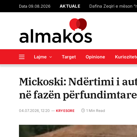
Data 09.08.2026
AKTUALE
Si italianët transformu
Lajme
Target
Opinione
Kuriozitet
Mickoski: Ndërtimi i a
në fazën përfundimtare
04.07.2026, 12:20
1 Min Read
KRYESORE