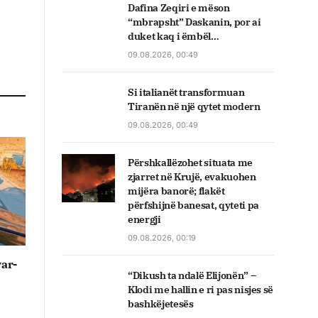
Dafina Zeqiri e mëson
“mbrapsht” Daskanin, por ai
duket kaq i ëmbël…
09.08.2026, 00:49
Si italianët transformuan
Tiranën në një qytet modern
09.08.2026, 00:49
Përshkallëzohet situata me
zjarret në Krujë, evakuohen
mijëra banorë; flakët
përfshijnë banesat, qyteti pa
energji
09.08.2026, 00:19
var-
“Dikush ta ndalë Elijonën” –
Klodi me hallin e ri pas nisjes së
bashkëjetesës