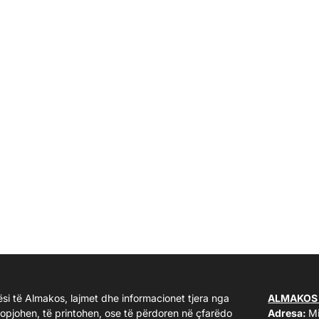
ësi të Almakos, lajmet dhe informacionet tjera nga
ALMAKOS
kopjohen, të printohen, ose të përdoren në çfarëdo
Adresa:
Mi