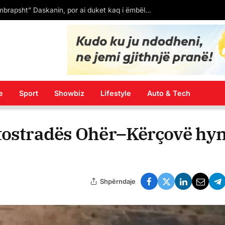
an Tiranën në një qytet modern
e
Sport
Showbiz
Lifestyle
Auto & Tech
utostradës Ohër–Kërçovë hy
Shpërndaje