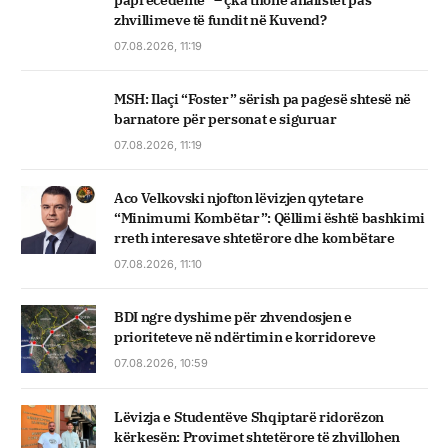
zhvillimeve të fundit në Kuvend?
07.08.2026, 11:19
MSH: Ilaçi “Foster” sërish pa pagesë shtesë në
barnatore për personat e siguruar
07.08.2026, 11:19
Aco Velkovski njofton lëvizjen qytetare
“Minimumi Kombëtar”: Qëllimi është bashkimi
rreth interesave shtetërore dhe kombëtare
07.08.2026, 11:10
BDI ngre dyshime për zhvendosjen e
prioriteteve në ndërtimin e korridoreve
07.08.2026, 10:59
Lëvizja e Studentëve Shqiptarë ridorëzon
kërkesën: Provimet shtetërore të zhvillohen