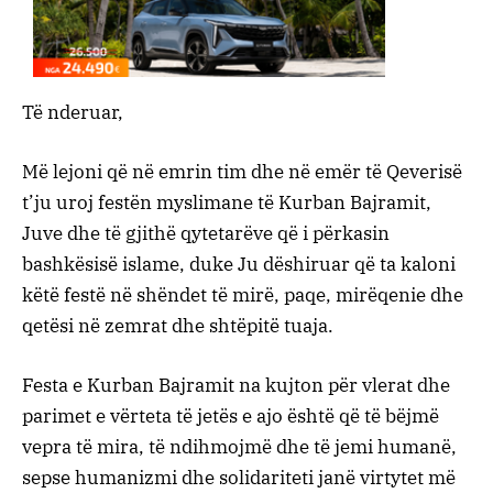
Të nderuar,
Më lejoni që në emrin tim dhe në emër të Qeverisë
t’ju uroj festën myslimane të Kurban Bajramit,
Juve dhe të gjithë qytetarëve që i përkasin
bashkësisë islame, duke Ju dëshiruar që ta kaloni
këtë festë në shëndet të mirë, paqe, mirëqenie dhe
qetësi në zemrat dhe shtëpitë tuaja.
Festa e Kurban Bajramit na kujton për vlerat dhe
parimet e vërteta të jetës e ajo është që të bëjmë
vepra të mira, të ndihmojmë dhe të jemi humanë,
sepse humanizmi dhe solidariteti janë virtytet më