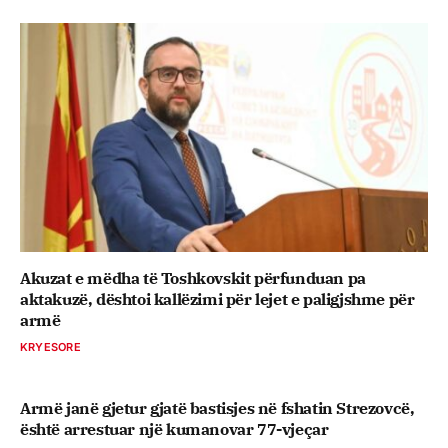
Akuzat e mëdha të Toshkovskit përfunduan pa
aktakuzë, dështoi kallëzimi për lejet e paligjshme për
armë
KRYESORE
Armë janë gjetur gjatë bastisjes në fshatin Strezovcë,
është arrestuar një kumanovar 77-vjeçar