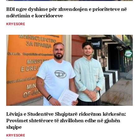
BDI ngre dyshime për zhvendosjen e prioriteteve në
ndërtimin e korridoreve
KRYESORE
Lëvizja e Studentëve Shqiptarë ridorëzon kërkesën:
Provimet shtetërore të zhvillohen edhe në gjuhën
shqipe
KRYESORE