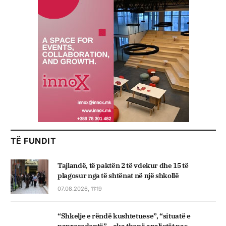
TË FUNDIT
Tajlandë, të paktën 2 të vdekur dhe 15 të
plagosur nga të shtënat në një shkollë
07.08.2026, 11:19
“Shkelje e rëndë kushtetuese”, “situatë e
paprecedentë” – çka thonë analistët pas