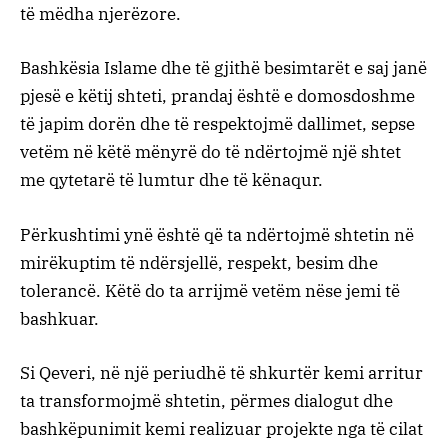
të mëdha njerëzore.
Bashkësia Islame dhe të gjithë besimtarët e saj janë
pjesë e këtij shteti, prandaj është e domosdoshme
të japim dorën dhe të respektojmë dallimet, sepse
vetëm në këtë mënyrë do të ndërtojmë një shtet
me qytetarë të lumtur dhe të kënaqur.
Përkushtimi ynë është që ta ndërtojmë shtetin në
mirëkuptim të ndërsjellë, respekt, besim dhe
tolerancë. Këtë do ta arrijmë vetëm nëse jemi të
bashkuar.
Si Qeveri, në një periudhë të shkurtër kemi arritur
ta transformojmë shtetin, përmes dialogut dhe
bashkëpunimit kemi realizuar projekte nga të cilat