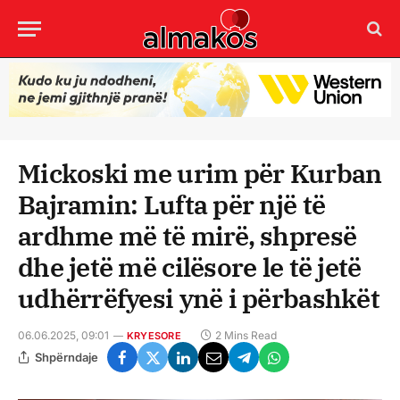
Mickoski me urim për Kurban
Bajramin: Lufta për një të
ardhme më të mirë, shpresë
dhe jetë më cilësore le të jetë
udhërrëfyesi ynë i përbashkët
06.06.2025, 09:01
2 Mins Read
KRYESORE
Shpërndaje