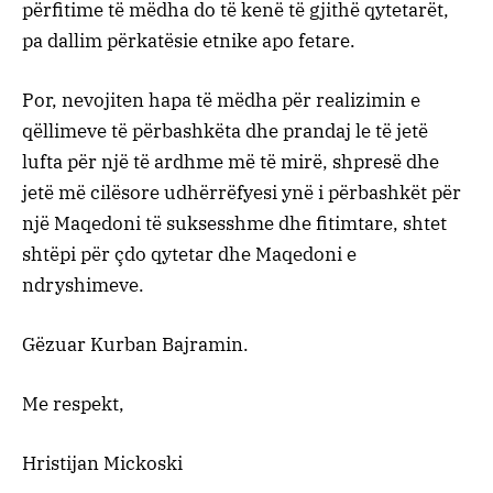
përfitime të mëdha do të kenë të gjithë qytetarët,
pa dallim përkatësie etnike apo fetare.
Por, nevojiten hapa të mëdha për realizimin e
qëllimeve të përbashkëta dhe prandaj le të jetë
lufta për një të ardhme më të mirë, shpresë dhe
jetë më cilësore udhërrëfyesi ynë i përbashkët për
një Maqedoni të suksesshme dhe fitimtare, shtet
shtëpi për çdo qytetar dhe Maqedoni e
ndryshimeve.
Gëzuar Kurban Bajramin.
Me respekt,
Hristijan Mickoski