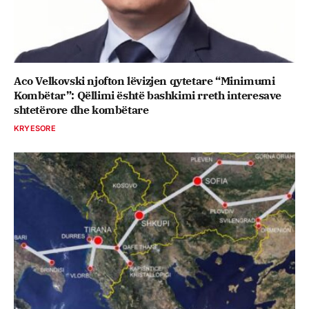
Aco Velkovski njofton lëvizjen qytetare “Minimumi
Kombëtar”: Qëllimi është bashkimi rreth interesave
shtetërore dhe kombëtare
KRYESORE