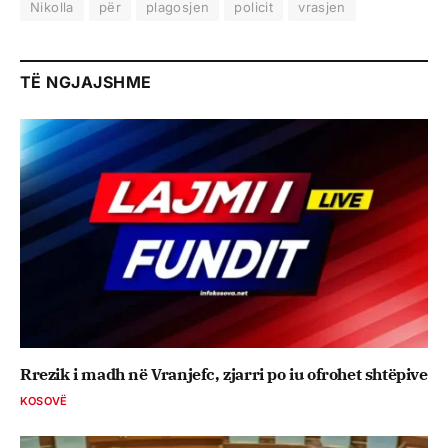
Nikolla
për
plagosjen
policit
vrasjen
TË NGJAJSHME
Rrezik i madh në Vranjefc, zjarri po iu ofrohet shtëpive
KOSOVË