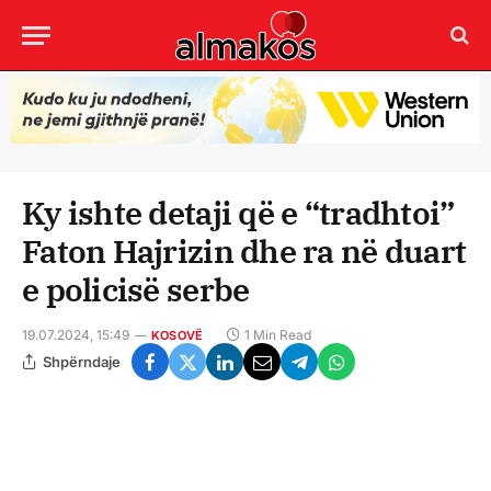
Ky ishte detaji që e “tradhtoi”
Faton Hajrizin dhe ra në duart
e policisë serbe
19.07.2024, 15:49
1 Min Read
KOSOVË
Shpërndaje