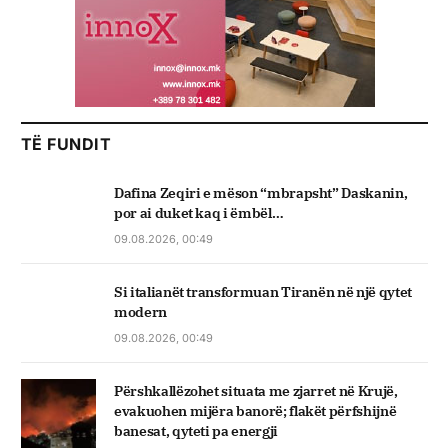
TË FUNDIT
Dafina Zeqiri e mëson “mbrapsht” Daskanin,
por ai duket kaq i ëmbël…
09.08.2026, 00:49
Si italianët transformuan Tiranën në një qytet
modern
09.08.2026, 00:49
Përshkallëzohet situata me zjarret në Krujë,
evakuohen mijëra banorë; flakët përfshijnë
banesat, qyteti pa energji