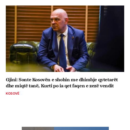
Gjini: Sonte Kosovën e shohin me dhimbje qytetarët
dhe miqtë tanë, Kurti po ia qet faqen e zezë vendit
KOSOVË