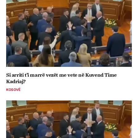
Si arriti t’i marrë vezët me vete në Kuvend Time
Kadriaj?
KOSOVË