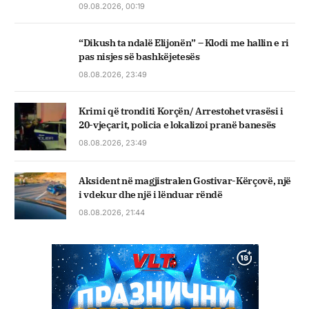
09.08.2026, 00:19
“Dikush ta ndalë Elijonën” – Klodi me hallin e ri
pas nisjes së bashkëjetesës
08.08.2026, 23:49
Krimi që tronditi Korçën/ Arrestohet vrasësi i
20-vjeçarit, policia e lokalizoi pranë banesës
08.08.2026, 23:49
Aksident në magjistralen Gostivar-Kërçovë, një
i vdekur dhe një i lënduar rëndë
08.08.2026, 21:44