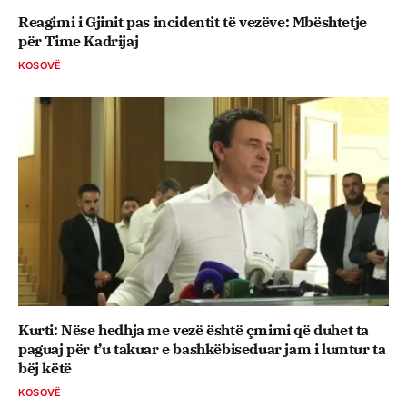
Reagimi i Gjinit pas incidentit të vezëve: Mbështetje
për Time Kadrijaj
KOSOVË
Kurti: Nëse hedhja me vezë është çmimi që duhet ta
paguaj për t’u takuar e bashkëbiseduar jam i lumtur ta
bëj këtë
KOSOVË