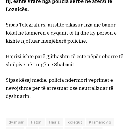
tij, është vrarë nga policia serbe në afërsi të
Loznicës.
Sipas Telegrafi.rs, ai ishte pikasur nga një banor
lokal në kamerën e dyqanit të tij dhe ky person e
kishte njoftuar menjëherë policinë.
Hajrizi ishte parë gjithashtu të ecte nëpër oborre të
shtëpive në rrugën e Shabacit.
Sipas kësaj medie, policia ndërmori veprimet e
nevojshme për të arrestuar ose neutralizuar të
dyshuarin.
dyshuar
Faton
Hajrizi
kolegut
Krsmanoviq