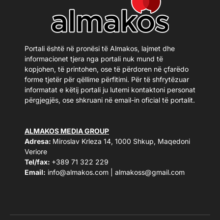
Portali është në pronësi të Almakos, lajmet dhe
informacionet tjera nga portali nuk mund të
kopjohen, të printohen, ose të përdoren në çfarëdo
forme tjetër për qëllime përfitimi. Për të shfrytëzuar
informatat e këtij portali ju lutemi kontaktoni personat
përgjegjës, ose shkruani në email-in oficial të portalit.
ALMAKOS MEDIA GROUP
Adresa:
Miroslav Krleza 14, 1000 Shkup, Maqedoni
Veriore
Tel/fax:
+389 71 322 229
Email:
info@almakos.com
|
almakoss@gmail.com