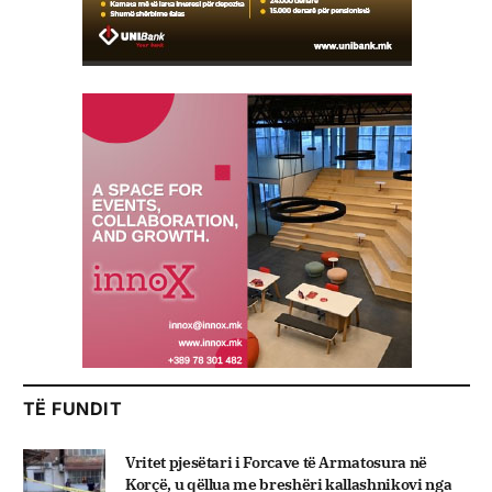
TË FUNDIT
Vritet pjesëtari i Forcave të Armatosura në
Korçë, u qëllua me breshëri kallashnikovi nga