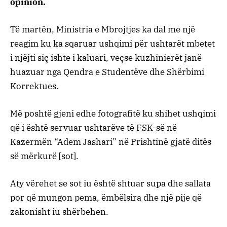
opinion.
Të martën, Ministria e Mbrojtjes ka dal me një
reagim ku ka sqaruar ushqimi për ushtarët mbetet
i njëjti siç ishte i kaluari, veçse kuzhinierët janë
huazuar nga Qendra e Studentëve dhe Shërbimi
Korrektues.
Më poshtë gjeni edhe fotografitë ku shihet ushqimi
që i është servuar ushtarëve të FSK-së në
Kazermën “Adem Jashari” në Prishtinë gjatë ditës
së mërkurë [sot].
Aty vërehet se sot iu është shtuar supa dhe sallata
por që mungon pema, ëmbëlsira dhe një pije që
zakonisht iu shërbehen.