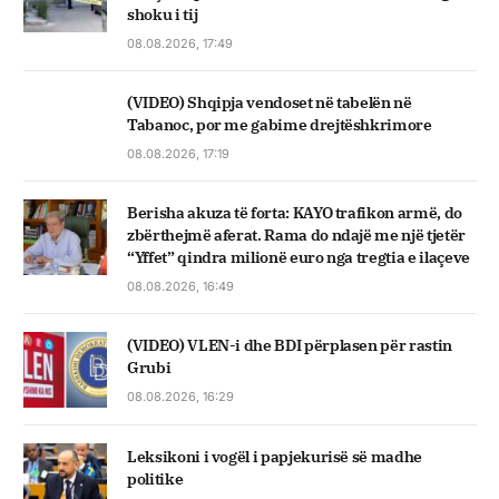
shoku i tij
08.08.2026, 17:49
(VIDEO) Shqipja vendoset në tabelën në
Tabanoc, por me gabime drejtëshkrimore
08.08.2026, 17:19
Berisha akuza të forta: KAYO trafikon armë, do
zbërthejmë aferat. Rama do ndajë me një tjetër
“Yffet” qindra milionë euro nga tregtia e ilaçeve
08.08.2026, 16:49
(VIDEO) VLEN-i dhe BDI përplasen për rastin
Grubi
08.08.2026, 16:29
Leksikoni i vogël i papjekurisë së madhe
politike