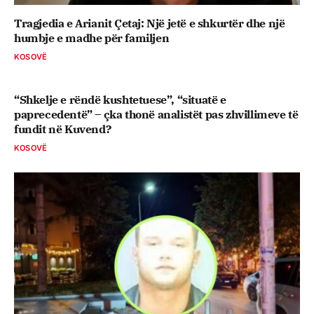
Tragjedia e Arianit Çetaj: Një jetë e shkurtër dhe një
humbje e madhe për familjen
KOSOVË
“Shkelje e rëndë kushtetuese”, “situatë e
paprecedentë” – çka thonë analistët pas zhvillimeve të
fundit në Kuvend?
KOSOVË