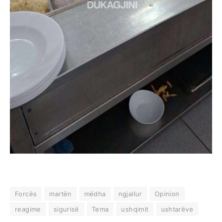
Forcës
martën
mëdha
ngjallur
Opinion
reagime
sigurisë
Tema
ushqimit
ushtarëve