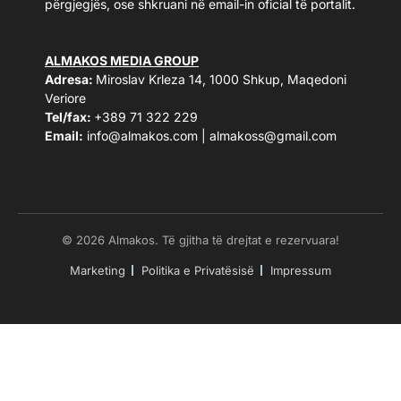
përgjegjës, ose shkruani në email-in oficial të portalit.
ALMAKOS MEDIA GROUP
Adresa:
Miroslav Krleza 14, 1000 Shkup, Maqedoni
Veriore
Tel/fax:
+389 71 322 229
Email:
info@almakos.com
|
almakoss@gmail.com
© 2026 Almakos. Të gjitha të drejtat e rezervuara!
Marketing
Politika e Privatësisë
Impressum