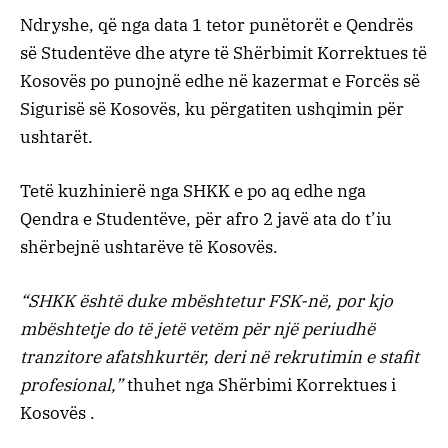
Ndryshe, që nga data 1 tetor punëtorët e Qendrës
së Studentëve dhe atyre të Shërbimit Korrektues të
Kosovës po punojnë edhe në kazermat e Forcës së
Sigurisë së Kosovës, ku përgatiten ushqimin për
ushtarët.
Tetë kuzhinierë nga SHKK e po aq edhe nga
Qendra e Studentëve, për afro 2 javë ata do t’iu
shërbejnë ushtarëve të Kosovës.
“SHKK është duke mbështetur FSK-në, por kjo
mbështetje do të jetë vetëm për një periudhë
tranzitore afatshkurtër, deri në rekrutimin e stafit
profesional,”
thuhet nga Shërbimi Korrektues i
Kosovës .