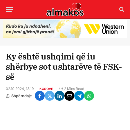
Ky është ushqimi që iu
shërbye sot ushtarëve të FSK-
së
02.10.2024, 13:19
2 Mins Read
KOSOVË
Shpërndaje