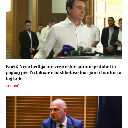
Kurti: Nëse hedhja me vezë është çmimi që duhet ta
paguaj për t’u takuar e bashkëbiseduar jam i lumtur ta
bëj këtë
KOSOVË